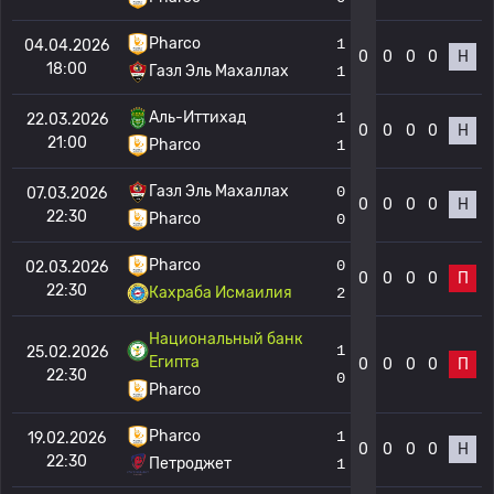
Pharco
1
04.04.2026
0
0
0
0
Н
18:00
Газл Эль Махаллах
1
Аль-Иттихад
1
22.03.2026
0
0
0
0
Н
21:00
Pharco
1
Газл Эль Махаллах
0
07.03.2026
0
0
0
0
Н
22:30
Pharco
0
Pharco
0
02.03.2026
0
0
0
0
П
22:30
Кахраба Исмаилия
2
Национальный банк
1
25.02.2026
Египта
0
0
0
0
П
22:30
0
Pharco
Pharco
1
19.02.2026
0
0
0
0
Н
22:30
Петроджет
1