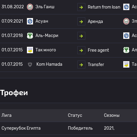
31.08.2022
Эль Гаиш
Ас
Return from loan
07.09.2021
Асуан
Эл
Аренда
01.07.2018
Аль-Масри
Ас
01.07.2015
Так много
Ал
Free agent
01.07.2015
Kom Hamada
Та
Transfer
Трофеи
Лига
Статус
Сезоны
Суперкубок Египта
Победитель
2021,