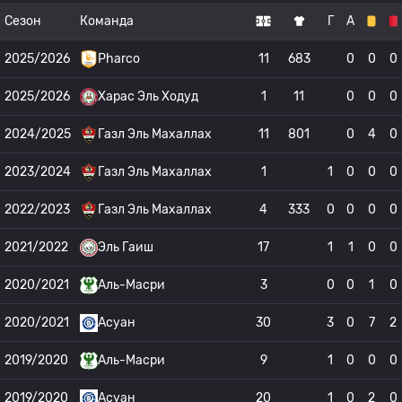
Сезон
Команда
Г
А
2025/2026
Pharco
11
683
0
0
0
2025/2026
Харас Эль Ходуд
1
11
0
0
0
2024/2025
Газл Эль Махаллах
11
801
0
4
0
2023/2024
Газл Эль Махаллах
1
1
0
0
0
2022/2023
Газл Эль Махаллах
4
333
0
0
0
0
2021/2022
Эль Гаиш
17
1
1
0
0
2020/2021
Аль-Масри
3
0
0
1
0
2020/2021
Асуан
30
3
0
7
2
2019/2020
Аль-Масри
9
1
0
0
0
2019/2020
Асуан
20
1
0
2
0