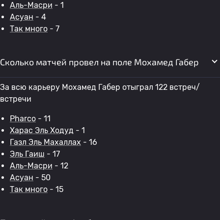
Аль-Масри
- 1
Асуан
- 4
Так много
- 7
Сколько матчей провел на поле Мохамед Габер
За всю карьеру Мохамед Габер отыграл 122 встреч/
встречи
Pharco
- 11
Харас Эль Ходуд
- 1
Газл Эль Махаллах
- 16
Эль Гаиш
- 17
Аль-Масри
- 12
Асуан
- 50
Так много
- 15