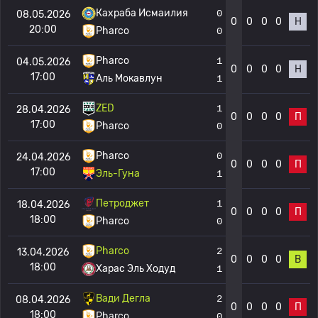
Кахраба Исмаилия
0
08.05.2026
0
0
0
0
Н
20:00
Pharco
0
Pharco
1
04.05.2026
0
0
0
0
Н
17:00
Аль Мокавлун
1
ZED
1
28.04.2026
0
0
0
0
П
17:00
Pharco
0
Pharco
0
24.04.2026
0
0
0
0
П
17:00
Эль-Гуна
1
Петроджет
1
18.04.2026
0
0
0
0
П
18:00
Pharco
0
Pharco
2
13.04.2026
0
0
0
0
В
18:00
Харас Эль Ходуд
1
Вади Дегла
2
08.04.2026
0
0
0
0
П
18:00
Pharco
0