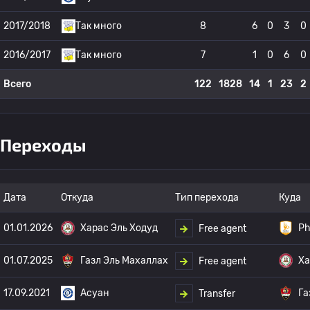
2017/2018
Так много
8
6
0
3
0
2016/2017
Так много
7
1
0
6
0
Всего
122
1828
14
1
23
2
Переходы
Дата
Откуда
Тип перехода
Куда
01.01.2026
Харас Эль Ходуд
Ph
Free agent
01.07.2025
Газл Эль Махаллах
Ха
Free agent
17.09.2021
Асуан
Га
Transfer