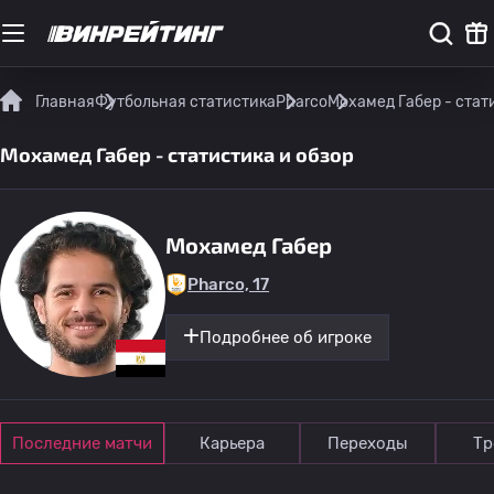
Главная
Футбольная статистика
Pharco
Мохамед Габер - стат
Мохамед Габер - статистика и обзор
Мохамед Габер
Pharco, 17
Подробнее об игроке
Последние матчи
Карьера
Переходы
Тр