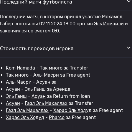
Последний матч футболиста
Последний матч, в котором принял участие Мохамед
Габер состоялся 02.11.2024 18:00 против
Эль Исмаили
и
закончился со счетом 0:0.
Стоимость переходов игрока
Kom Hamada -
Так много
за Transfer
Так много
-
Аль-Масри
за Free agent
Аль-Масри
-
Асуан
за
Асуан
-
Эль Гаиш
за Аренда
Эль Гаиш
-
Асуан
за Return from loan
Асуан
-
Газл Эль Махаллах
за Transfer
Газл Эль Махаллах
-
Харас Эль Ходуд
за Free agent
Харас Эль Ходуд
-
Pharco
за Free agent