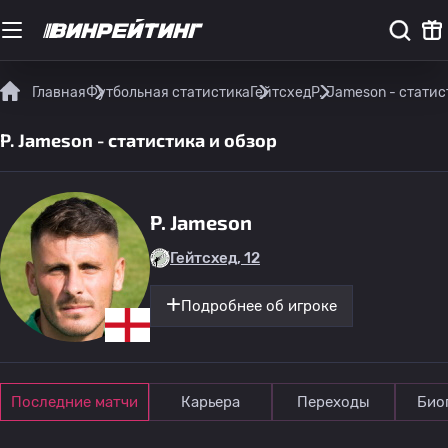
Главная
Футбольная статистика
Гейтсхед
P. Jameson - статис
P. Jameson - статистика и обзор
P. Jameson
Гейтсхед, 12
Подробнее об игроке
Последние матчи
Карьера
Переходы
Био