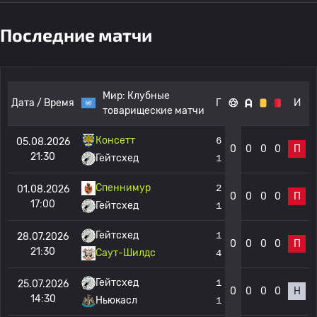
Последние матчи
Мир:
Клубные
Дата / Время
Г
И
товарищеские матчи
Консетт
6
05.08.2026
0
0
0
0
П
21:30
Гейтсхед
1
Спеннимур
2
01.08.2026
0
0
0
0
П
17:00
Гейтсхед
1
Гейтсхед
1
28.07.2026
0
0
0
0
П
21:30
Саут-Шилдс
4
Гейтсхед
1
25.07.2026
0
0
0
0
Н
14:30
Ньюкасл
1