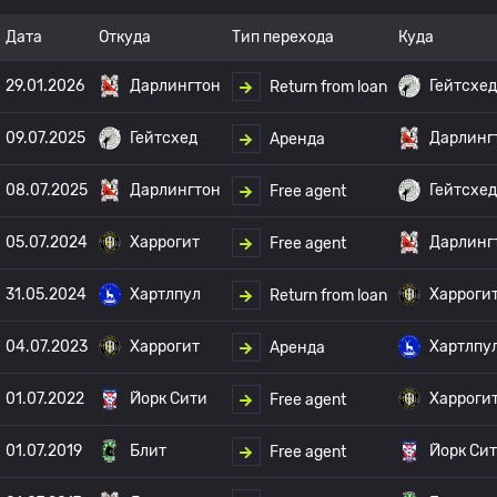
Дата
Откуда
Тип перехода
Куда
29.01.2026
Дарлингтон
Гейтсхед
Return from loan
09.07.2025
Гейтсхед
Дарлинг
Аренда
08.07.2025
Дарлингтон
Гейтсхед
Free agent
05.07.2024
Харрогит
Дарлинг
Free agent
31.05.2024
Хартлпул
Харроги
Return from loan
04.07.2023
Харрогит
Хартлпу
Аренда
01.07.2022
Йорк Сити
Харроги
Free agent
01.07.2019
Блит
Йорк Си
Free agent