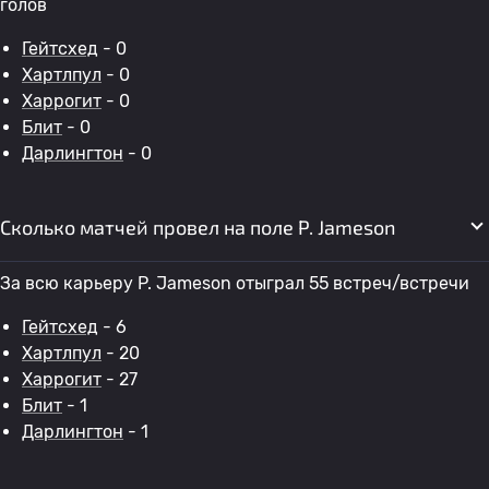
голов
Гейтсхед
- 0
Хартлпул
- 0
Харрогит
- 0
Блит
- 0
Дарлингтон
- 0
Сколько матчей провел на поле P. Jameson
За всю карьеру P. Jameson отыграл 55 встреч/встречи
Гейтсхед
- 6
Хартлпул
- 20
Харрогит
- 27
Блит
- 1
Дарлингтон
- 1