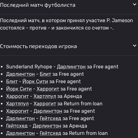
Последний матч футболиста
Последний матч, в котором принял участие P. Jameson
состоялся - против - и закончился со счетом -.
Стоимость переходов игрока
Sunderland Ryhope -
Дарлингтон
за Free agent
Дарлингтон
-
Блит
за Free agent
Блит
-
Йорк Сити
за Free agent
Йорк Сити
-
Харрогит
за Free agent
Харрогит
-
Хартлпул
за Аренда
Хартлпул
-
Харрогит
за Return from loan
Харрогит
-
Дарлингтон
за Free agent
Дарлингтон
-
Гейтсхед
за Free agent
Гейтсхед
-
Дарлингтон
за Аренда
Дарлингтон
-
Гейтсхед
за Return from loan