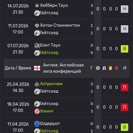
Хеббёрн Таун
3
14.07.2026
0
0
0
0
Н
21:30
Гейтсхед
3
Хитон Станнингтон
1
11.07.2026
0
0
0
0
Н
17:00
Гейтсхед
1
Блит Таун
0
07.07.2026
0
0
0
0
В
21:30
Гейтсхед
6
Англия:
Английская
Дата / Время
Г
И
лига конференций
Алтринчем
3
25.04.2026
0
0
0
0
П
14:30
Гейтсхед
1
Гейтсхед
0
18.04.2026
0
0
0
0
П
17:00
Уокинг
3
Олдершот
0
11.04.2026
0
0
0
0
В
17:00
Гейтсхед
1