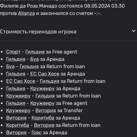
Филипе да Роза Мачадо состоялся 08.05.2024 03:30
против
Alianza
и закончился со счетом -:-.
Стоимость переходов игрока
Спорт
-
Гильдия
за Free agent
Гильдия
-
Буа
за Аренда
Буа
-
Гильдия
за Return from loan
Гильдия
-
EC Сао Хосе
за Аренда
EC Сао Хосе
-
Гильдия
за Return from loan
Гильдия
-
Кружеиру
за Аренда
Кружеиру
-
Гильдия
за Return from loan
Гильдия
-
Кружеиру
за Free agent
Кружеиру
-
Витория
за Transfer
Витория
-
Коритиба
за Аренда
Коритиба
-
Витория
за Return from loan
Витория
-
Гояс
за Аренда