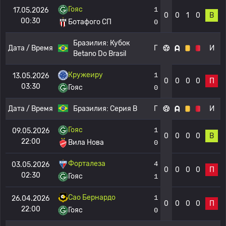
Гояс
1
17.05.2026
0
0
1
0
В
00:30
Ботафого СП
0
Бразилия:
Кубок
Дата / Время
Г
И
Betano Do Brasil
Кружеиру
1
13.05.2026
0
0
0
0
П
03:30
Гояс
0
Дата / Время
Бразилия:
Серия B
Г
И
Гояс
1
09.05.2026
0
0
0
0
В
22:00
Вила Нова
0
Форталеза
4
03.05.2026
0
0
0
0
П
02:30
Гояс
1
Сао Бернардо
1
26.04.2026
0
0
0
0
П
22:00
Гояс
0