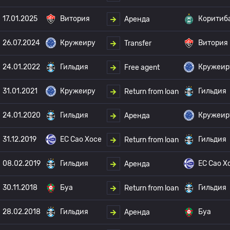
17.01.2025
Витория
Коритиб
Аренда
26.07.2024
Кружеиру
Витория
Transfer
24.01.2022
Гильдия
Кружеир
Free agent
31.01.2021
Кружеиру
Гильдия
Return from loan
24.01.2020
Гильдия
Кружеир
Аренда
31.12.2019
EC Сао Хосе
Гильдия
Return from loan
08.02.2019
Гильдия
EC Сао Х
Аренда
30.11.2018
Буа
Гильдия
Return from loan
28.02.2018
Гильдия
Буа
Аренда