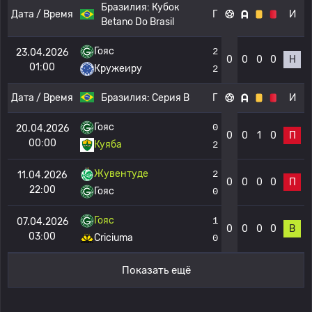
Бразилия:
Кубок
Дата / Время
Г
И
Betano Do Brasil
Гояс
2
23.04.2026
0
0
0
0
Н
01:00
Кружеиру
2
Дата / Время
Бразилия:
Серия B
Г
И
Гояс
0
20.04.2026
0
0
1
0
П
00:00
Куяба
2
Жувентуде
2
11.04.2026
0
0
0
0
П
22:00
Гояс
0
Гояс
1
07.04.2026
0
0
0
0
В
03:00
Criciuma
0
Показать ещё