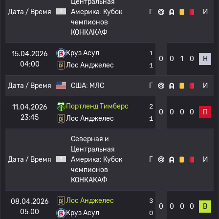
Центральная
Дата / Время
Америка:
Кубок
Г
И
чемпионов
КОНКАКАФ
Круз Асул
1
15.04.2026
0
0
1
0
Н
04:00
Лос Анджелес
1
Дата / Время
США:
МЛС
Г
И
Портленд Тимберс
2
11.04.2026
0
0
0
0
П
23:45
Лос Анджелес
1
Северная и
Центральная
Дата / Время
Америка:
Кубок
Г
И
чемпионов
КОНКАКАФ
Лос Анджелес
3
08.04.2026
0
0
0
0
В
05:00
Круз Асул
0