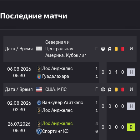
Последние матчи
Северная и
Дата / Время
Центральная
Г
И
Америка:
Кубок лиг
Лос Анджелес
1
06.08.2026
0
0
1
0
Н
05:30
Гуадалахара
1
Дата / Время
США:
МЛС
Г
И
Ванкувер Уайткэпс
1
02.08.2026
0
0
0
0
Н
02:30
Лос Анджелес
1
Лос Анджелес
4
26.07.2026
0
0
0
0
В
05:30
Спортинг КС
0