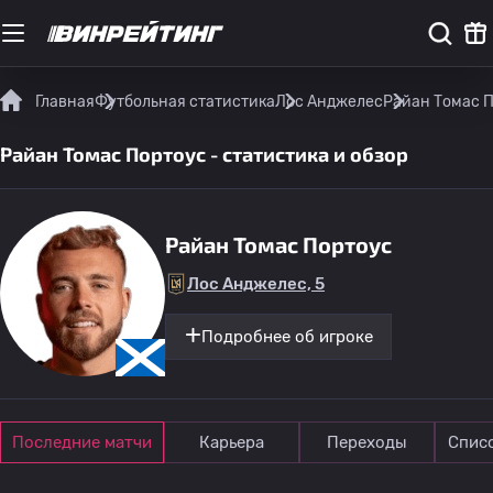
Главная
Футбольная статистика
Лос Анджелес
Райан Томас П
Райан Томас Портоус - статистика и обзор
Райан Томас Портоус
Лос Анджелес, 5
Подробнее об игроке
Последние матчи
Карьера
Переходы
Спис