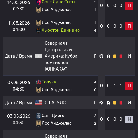
Сент Луис Сити
2
14.05.2026
0
0
0
0
П
03:30
Лос Анджелес
1
Лос Анджелес
1
11.05.2026
0
0
0
0
П
04:00
Хьюстон Дайнамо
4
Северная и
Центральная
Дата / Время
Америка:
Кубок
Г
И
чемпионов
КОНКАКАФ
Толука
4
07.05.2026
0
0
1
1
П
04:30
Лос Анджелес
0
Дата / Время
США:
МЛС
Г
И
Сан-Диего
2
03.05.2026
0
0
0
0
Н
04:30
Лос Анджелес
2
Северная и