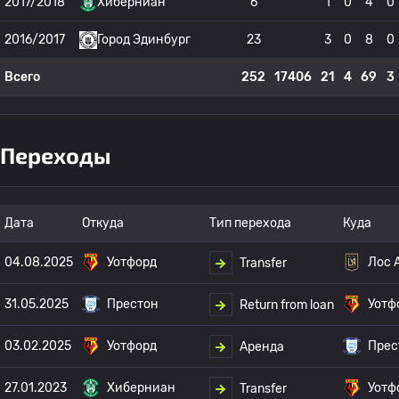
2017/2018
Хиберниан
6
1
0
4
0
2016/2017
Город Эдинбург
23
3
0
8
0
Всего
252
17406
21
4
69
3
Переходы
Дата
Откуда
Тип перехода
Куда
04.08.2025
Уотфорд
Лос 
Transfer
31.05.2025
Престон
Уотф
Return from loan
03.02.2025
Уотфорд
Прес
Аренда
27.01.2023
Хиберниан
Уотф
Transfer