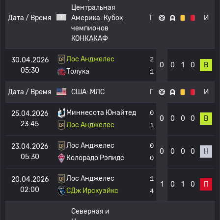
Центральная
Дата / Время
Америка:
Кубок
Г
И
чемпионов
КОНКАКАФ
Лос Анджелес
2
30.04.2026
0
0
1
0
В
05:30
Толука
1
Дата / Время
США:
МЛС
Г
И
Миннесота Юнайтед
0
25.04.2026
0
0
0
0
В
23:45
Лос Анджелес
1
Лос Анджелес
0
23.04.2026
0
0
0
0
Н
05:30
Колорадо Рэпидс
0
Лос Анджелес
1
20.04.2026
1
0
1
0
П
02:00
СДж Ирскуэйкс
4
Северная и