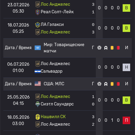
Лос Анджелес
3
23.07.2026
0
0
0
0
В
05:30
Реал Солт-Лейк
1
ЛА Гэлакси
0
18.07.2026
0
0
0
0
В
05:25
Лос Анджелес
3
Мир:
Товарищеские
Дата / Время
Г
И
матчи
Лос Анджелес
06.07.2026
0
0
0
0
Н
01:00
Сальвадор
Дата / Время
США:
МЛС
Г
И
Лос Анджелес
1
25.05.2026
0
0
0
0
В
04:15
Сиэтл Саундерс
0
Нашвилл СК
3
18.05.2026
0
0
1
0
П
03:00
Лос Анджелес
2