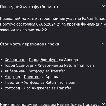
Последний матч футболиста
Последний матч, в котором принял участие Райан Томас
Портоус состоялся 07.06.2024 21:45 против
Финляндия
и
закончился со счетом 2:2.
Стоимость переходов игрока
Хиберниан
-
Город Эдинбург
за Аренда
Город Эдинбург
-
Хиберниан
за Return from loan
Хиберниан
-
Уотфорд
за Transfer
Уотфорд
-
Престон
за Аренда
Престон
-
Уотфорд
за Return from loan
Уотфорд
-
Лос Анджелес
за Transfer
Как часто получает травмы Райан Томас Портоус