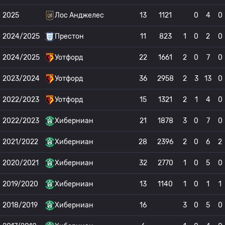
2025
Лос Анджелес
13
1121
0
4
0
2024/2025
Престон
11
823
1
0
2
0
2024/2025
Уотфорд
22
1661
2
0
7
0
2023/2024
Уотфорд
36
2958
2
3
13
0
2022/2023
Уотфорд
15
1321
2
1
4
0
2022/2023
Хиберниан
21
1878
3
0
7
0
2021/2022
Хиберниан
28
2396
2
0
6
2
2020/2021
Хиберниан
32
2770
1
0
5
0
2019/2020
Хиберниан
13
1140
1
0
1
1
2018/2019
Хиберниан
16
3
0
5
0