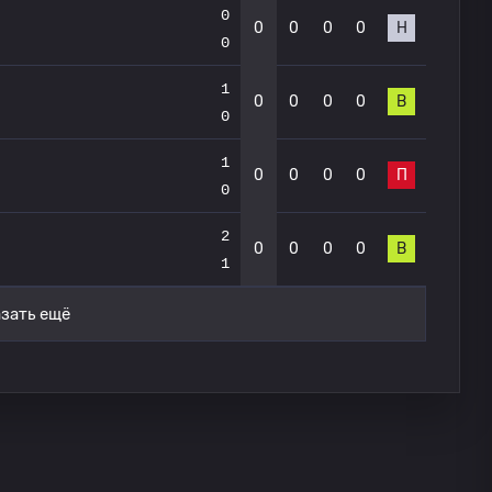
0
0
0
0
0
Н
0
1
0
0
0
0
В
0
1
0
0
0
0
П
0
2
0
0
0
0
В
1
зать ещё