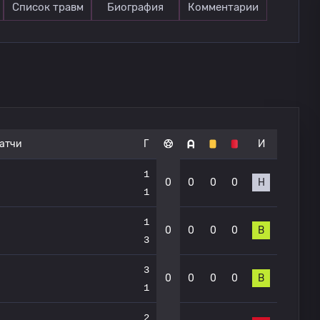
Список травм
Биография
Комментарии
атчи
Г
И
1
0
0
0
0
Н
1
1
0
0
0
0
В
3
3
0
0
0
0
В
1
2