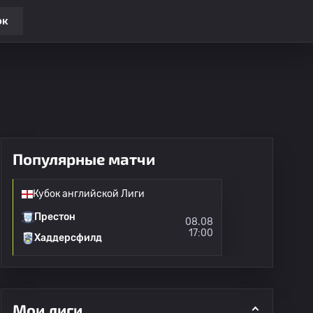
ок
Популярные матчи
Кубок английской Лиги
Престон
08.08
17:00
Хаддерсфилд
Мои лиги