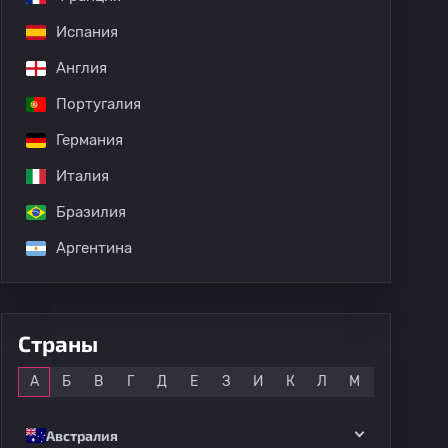
Испания
Англия
Португалия
Германия
Италия
Бразилия
Аргентина
Страны
Все
А
Б
В
Г
Д
Е
З
И
К
Л
М
Н
О
Австралия