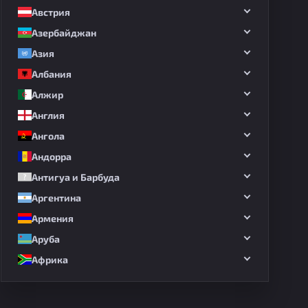
Австрия
Азербайджан
Азия
Албания
Алжир
Англия
Ангола
Андорра
Антигуа и Барбуда
Аргентина
Армения
Аруба
Африка