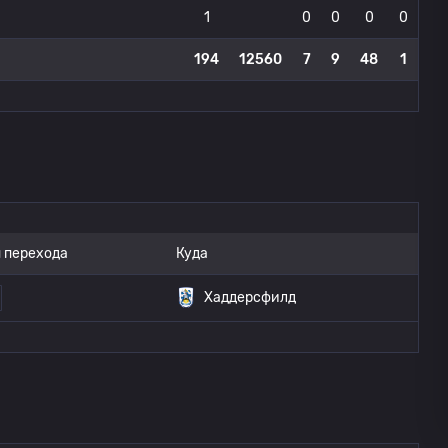
1
0
0
0
0
194
12560
7
9
48
1
 перехода
Куда
Хаддерсфилд