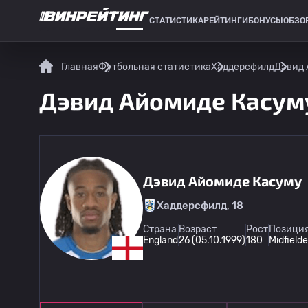
СТАТИСТИКА
РЕЙТИНГИ
БОНУСЫ
ОБЗО
СПОРТИВНАЯ СТАТИСТИКА
Главная
Футбольная статистика
Хаддерсфилд
Дэвид 
Дэвид Айомиде Касуму
Дэвид Айомиде Касуму
Хаддерсфилд, 18
Страна
Возраст
Рост
Позиция
England
26 (05.10.1999)
180
Midfielde