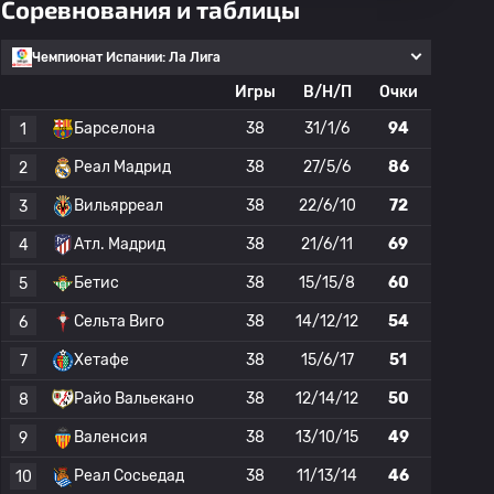
Соревнования и таблицы
Чемпионат Испании: Ла Лига
Игры
В/Н/П
Очки
Барселона
38
31/1/6
94
1
Реал Мадрид
38
27/5/6
86
2
Вильярреал
38
22/6/10
72
3
Атл. Мадрид
38
21/6/11
69
4
Бетис
38
15/15/8
60
5
Сельта Виго
38
14/12/12
54
6
Хетафе
38
15/6/17
51
7
Райо Вальекано
38
12/14/12
50
8
Валенсия
38
13/10/15
49
9
Реал Сосьедад
38
11/13/14
46
10