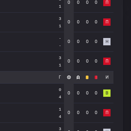
0
0
0
0
П
1
3
0
0
0
0
П
1
-
0
0
0
0
Н
-
3
0
0
0
0
П
1
Г
И
0
0
0
0
0
В
4
1
0
0
0
0
П
4
3