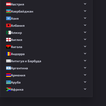
Австрия
Азербайджан
Азия
Албания
Алжир
Англия
Ангола
Андорра
Антигуа и Барбуда
Аргентина
Армения
Аруба
Африка