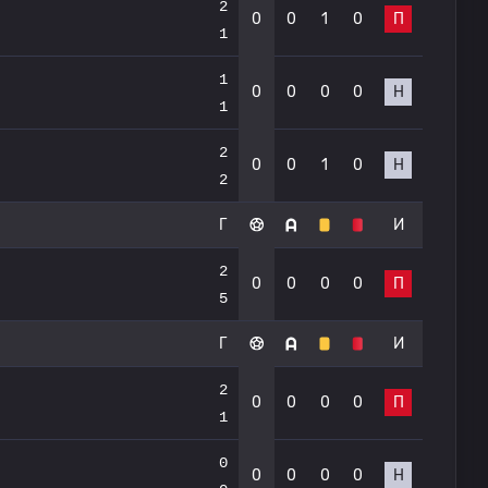
2
0
0
1
0
П
1
1
0
0
0
0
Н
1
2
0
0
1
0
Н
2
Г
И
2
0
0
0
0
П
5
Г
И
2
0
0
0
0
П
1
0
0
0
0
0
Н