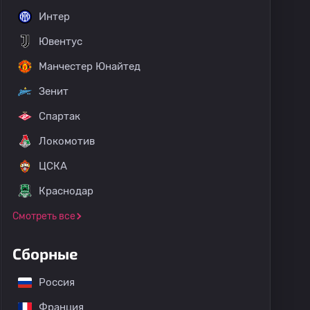
Интер
Ювентус
Манчестер Юнайтед
Зенит
Спартак
Локомотив
ЦСКА
Краснодар
Смотреть все
Сборные
Россия
Франция