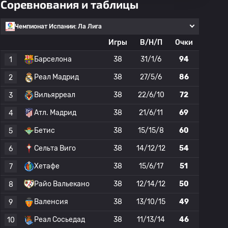
Соревнования и таблицы
Чемпионат Испании: Ла Лига
Игры
В/Н/П
Очки
Барселона
38
31/1/6
94
1
Реал Мадрид
38
27/5/6
86
2
Вильярреал
38
22/6/10
72
3
Атл. Мадрид
38
21/6/11
69
4
Бетис
38
15/15/8
60
5
Сельта Виго
38
14/12/12
54
6
Хетафе
38
15/6/17
51
7
Райо Вальекано
38
12/14/12
50
8
Валенсия
38
13/10/15
49
9
Реал Сосьедад
38
11/13/14
46
10