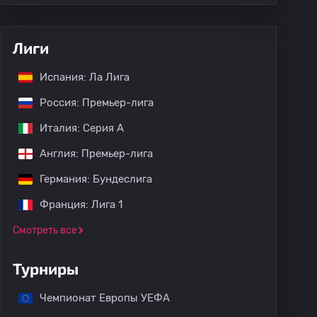
Лиги
Испания: Ла Лига
Россия: Премьер-лига
Италия: Серия А
Англия: Премьер-лига
Германия: Бундеслига
Франция: Лига 1
Смотреть все
Турниры
Чемпионат Европы УЕФА