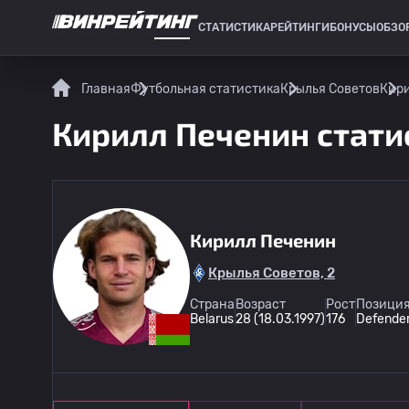
СТАТИСТИКА
РЕЙТИНГИ
БОНУСЫ
ОБЗО
СПОРТИВНАЯ СТАТИСТИКА
Главная
Футбольная статистика
Крылья Советов
Кири
Кирилл Печенин стати
Кирилл Печенин
Крылья Советов, 2
Страна
Возраст
Рост
Позиция
Belarus
28 (18.03.1997)
176
Defende