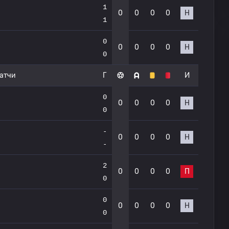
1
0
0
0
0
Н
1
0
0
0
0
0
Н
0
атчи
Г
И
0
0
0
0
0
Н
0
-
0
0
0
0
Н
-
2
0
0
0
0
П
0
0
0
0
0
0
Н
0