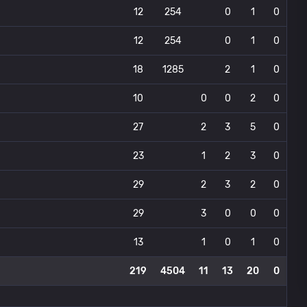
12
254
0
1
0
12
254
0
1
0
18
1285
2
1
0
10
0
0
2
0
27
2
3
5
0
23
1
2
3
0
29
2
3
2
0
29
3
0
0
0
13
1
0
1
0
219
4504
11
13
20
0