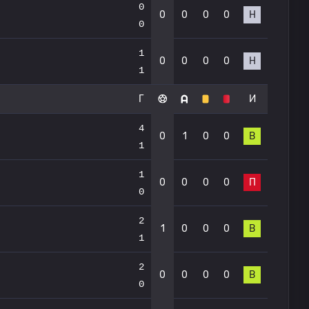
0
0
0
0
0
Н
0
1
0
0
0
0
Н
1
Г
И
4
0
1
0
0
В
1
1
0
0
0
0
П
0
2
1
0
0
0
В
1
2
0
0
0
0
В
0