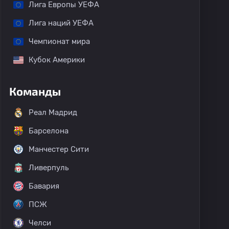
Лига Европы УЕФА
Лига наций УЕФА
Чемпионат мира
Кубок Америки
Команды
Реал Мадрид
Барселона
Манчестер Сити
Ливерпуль
Бавария
ПСЖ
Челси