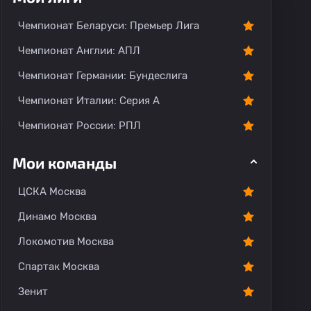
Чемпионат Беларуси: Премьер Лига
Чемпионат Англии: АПЛ
Чемпионат Германии: Бундеслига
Чемпионат Италии: Серия А
Чемпионат России: РПЛ
Мои команды
ЦСКА Москва
Динамо Москва
Локомотив Москва
Спартак Москва
Зенит