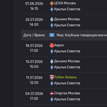
ЦСКА Москва
01.08.2026
16:15
Крылья Советов
Динамо Москва
25.07.2026
14:00
Крылья Советов
Дата / Время
Мир:
Клубные товарищеские м
Акрон
18.07.2026
17:00
Крылья Советов
Динамо Москва
15.07.2026
15:00
Крылья Советов
Рубин Казань
11.07.2026
12:00
Крылья Советов
Спартак Москва
04.07.2026
17:00
Крылья Советов