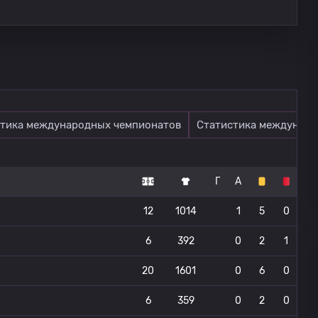
тика международных чемпионатов
Статистика междунаро
Г
А
12
1014
1
5
0
6
392
0
2
1
20
1601
0
6
0
6
359
0
2
0