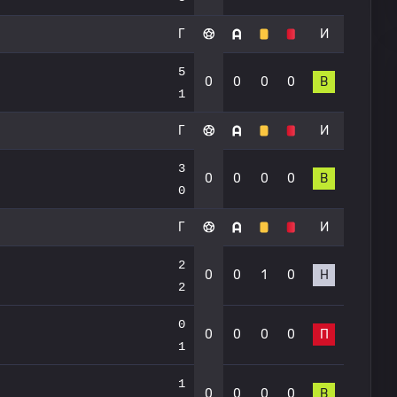
Г
И
5
0
0
0
0
В
1
Г
И
3
0
0
0
0
В
0
Г
И
2
0
0
1
0
Н
2
0
0
0
0
0
П
1
1
0
0
0
0
В