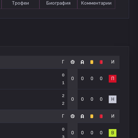
Трофеи
Биография
Комментарии
Г
И
0
0
0
0
0
П
1
2
0
0
0
0
Н
2
Г
И
0
0
0
0
0
В
3