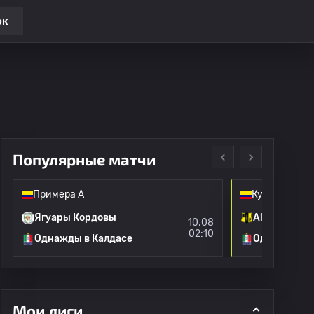
ок
Популярные матчи
Примера А
Кубок Колум
Ягуары Кордовы
Alianza
10.08
02:10
Однажды в Калдасе
Однажды в 
Мои лиги