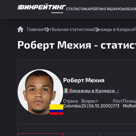
СТАТИСТИКА
РЕЙТИНГИ
БОНУСЫ
ОБЗО
СПОРТИВНАЯ СТАТИСТИКА
Главная
Футбольная статистика
Однажды в Калдасе
Роберт Мехия - статис
Роберт Мехия
Однажды в Калдасе, -
Страна
Возраст
Рост
Позиц
Colombia
25 (06.10.2000)
173
Midfie