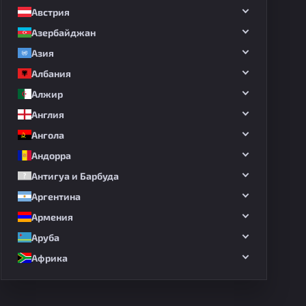
Австрия
Азербайджан
Азия
Албания
Алжир
Англия
Ангола
Андорра
Антигуа и Барбуда
Аргентина
Армения
Аруба
Африка