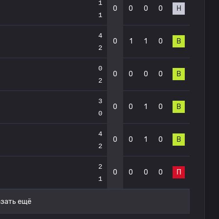
1
0
0
0
0
Н
1
4
0
1
1
0
В
2
0
0
0
0
0
В
2
3
0
0
1
0
В
0
4
0
0
1
0
В
2
2
0
0
0
0
П
1
зать ещё