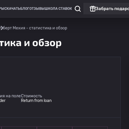
Забрать подар
РЫ
СКАЧАТЬ
БЛОГ
ОТЗЫВЫ
ШКОЛА СТАВОК
Роберт Мехия - статистика и обзор
тика и обзор
Кубок Колумбии
Alianza
14.08
ия на поле
Стоимость
03:00
Однажды в Калдасе
lder
Return from loan