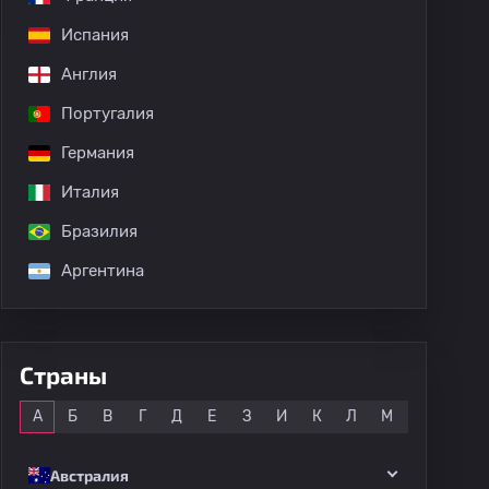
Испания
Англия
Португалия
Германия
дных матчей
Италия
Бразилия
Аргентина
Страны
Все
А
Б
В
Г
Д
Е
З
И
К
Л
М
Н
О
Австралия