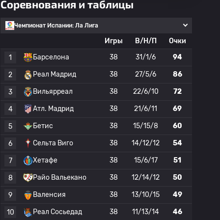
Соревнования и таблицы
Чемпионат Испании: Ла Лига
Игры
В/Н/П
Очки
Барселона
38
31/1/6
94
1
Реал Мадрид
38
27/5/6
86
2
Вильярреал
38
22/6/10
72
3
Атл. Мадрид
38
21/6/11
69
4
Бетис
38
15/15/8
60
5
Сельта Виго
38
14/12/12
54
6
Хетафе
38
15/6/17
51
7
Райо Вальекано
38
12/14/12
50
8
Валенсия
38
13/10/15
49
9
Реал Сосьедад
38
11/13/14
46
10