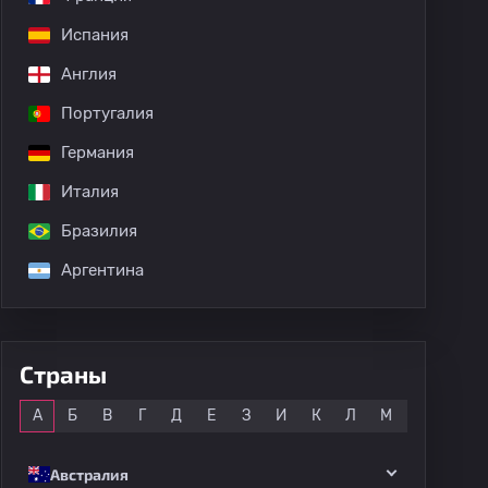
Испания
Англия
Португалия
Германия
Италия
Бразилия
Аргентина
Страны
Все
А
Б
В
Г
Д
Е
З
И
К
Л
М
Н
О
Австралия