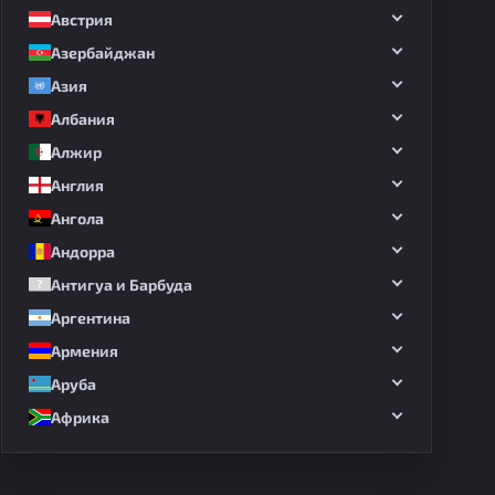
Австрия
Азербайджан
Азия
Албания
Алжир
Англия
Ангола
Андорра
Антигуа и Барбуда
Аргентина
Армения
Аруба
Африка