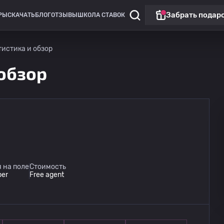
Забрать подар
РЫ
СКАЧАТЬ
БЛОГ
ОТЗЫВЫ
ШКОЛА СТАВОК
атистика и обзор
 обзор
 на поле
Стоимость
per
Free agent