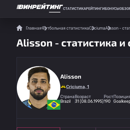
СТАТИСТИКА
РЕЙТИНГИ
БОНУСЫ
ОБЗО
СПОРТИВНАЯ СТАТИСТИКА
Главная
Футбольная статистика
Criciuma
Alisson - ст
Alisson - статистика и
Alisson
Criciuma, 1
Страна
Возраст
Рост
Позиция
Brazil
31 (08.06.1995)
190
Goalkee