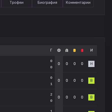
Трофеи
Биография
Комментарии
Г
И
0
0
0
0
0
Н
0
0
0
0
0
0
В
1
2
0
0
0
0
В
0
1