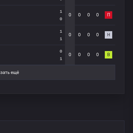
1
0
0
0
0
П
0
1
0
0
0
0
Н
1
0
0
0
0
0
В
1
зать ещё