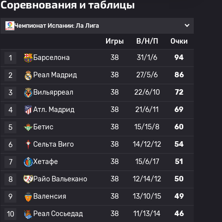
Соревнования и таблицы
Чемпионат Испании: Ла Лига
Игры
В/Н/П
Очки
Барселона
38
31/1/6
94
1
Реал Мадрид
38
27/5/6
86
2
Вильярреал
38
22/6/10
72
3
Атл. Мадрид
38
21/6/11
69
4
Бетис
38
15/15/8
60
5
Сельта Виго
38
14/12/12
54
6
Хетафе
38
15/6/17
51
7
Райо Вальекано
38
12/14/12
50
8
Валенсия
38
13/10/15
49
9
Реал Сосьедад
38
11/13/14
46
10