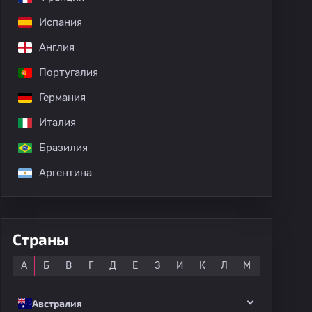
Испания
дных матчей
Англия
Португалия
Германия
Италия
Бразилия
Аргентина
Страны
Все
А
Б
В
Г
Д
Е
З
И
К
Л
М
Н
О
Австралия