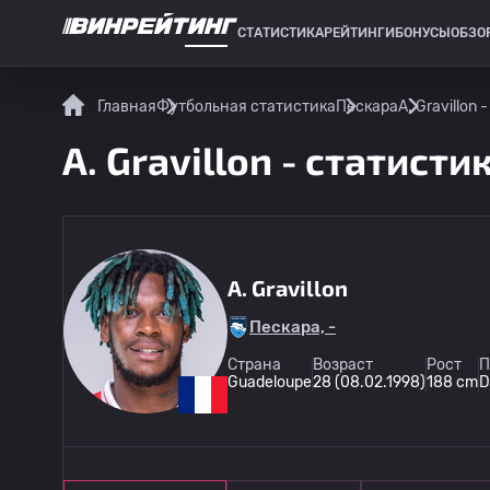
СТАТИСТИКА
РЕЙТИНГИ
БОНУСЫ
ОБЗО
СПОРТИВНАЯ СТАТИСТИКА
Главная
Футбольная статистика
Пескара
A. Gravillon
A. Gravillon - статисти
A. Gravillon
Пескара, -
Страна
Возраст
Рост
П
Guadeloupe
28 (08.02.1998)
188 cm
D