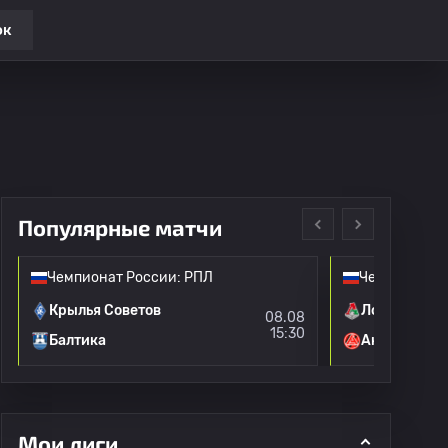
ок
Популярные матчи
Чемпионат России: РПЛ
Чемпионат Р
Крылья Советов
Локомотив 
08.08
15:30
Балтика
Акрон
Мои лиги