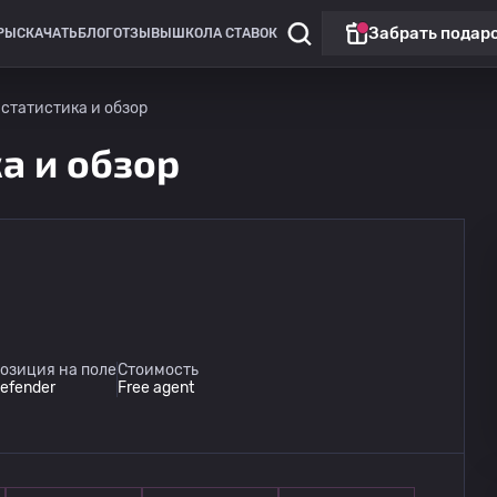
Забрать подар
РЫ
СКАЧАТЬ
БЛОГ
ОТЗЫВЫ
ШКОЛА СТАВОК
 - статистика и обзор
ка и обзор
Чемпионат России: РПЛ
Матч дня
Динамо Москва
09.08
озиция на поле
Стоимость
14:30
Динамо Махачкала
efender
Free agent