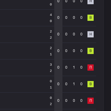
0
0
0
0
Н
0
4
0
0
0
0
В
0
2
0
0
0
0
Н
2
2
0
0
0
0
В
1
3
0
0
1
0
П
2
0
0
0
1
0
В
1
0
0
0
0
0
П
2