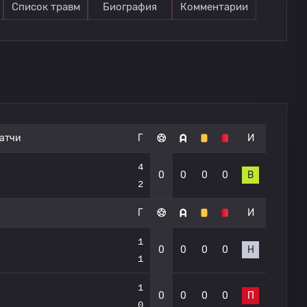
Список травм
Биография
Комментарии
атчи
Г
И
4
0
0
0
0
В
2
Г
И
1
0
0
0
0
Н
1
1
0
0
0
0
П
0