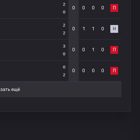
2
0
0
0
0
П
0
2
0
1
1
0
Н
2
3
0
0
1
0
П
0
0
0
0
0
0
П
2
зать ещё