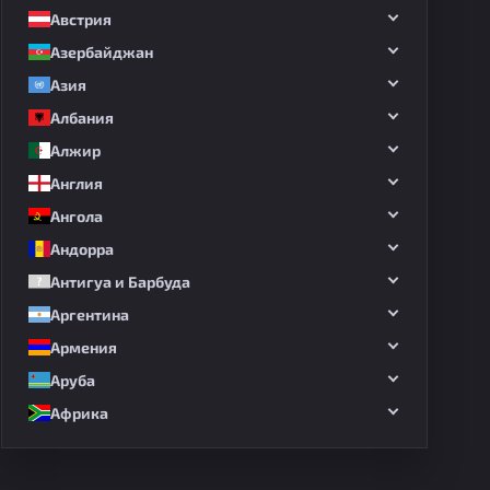
Австрия
Азербайджан
Азия
Албания
Алжир
Англия
Ангола
Андорра
Антигуа и Барбуда
Аргентина
Армения
Аруба
Африка