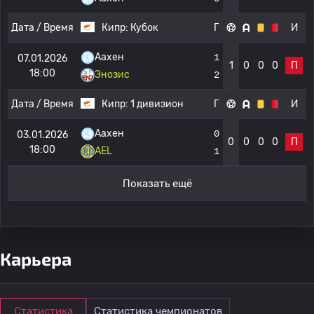
Дата / Время
Кипр:
Кубок
Г
И
Аахен
1
07.01.2026
1
0
0
0
П
18:00
Энозис
2
Дата / Время
Кипр:
1 дивизион
Г
И
Аахен
0
03.01.2026
0
0
0
0
П
18:00
AEL
1
Показать ещё
Карьера
Статистика
Статистика чемпионатов