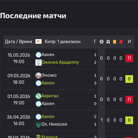
Последние матчи
Дата / Время
Кипр:
1 дивизион
Г
И
Аахен
1
15.05.2026
0
0
0
0
П
19:00
Омония Арадиппу
2
Энозис
1
09.05.2026
0
0
0
0
В
18:00
Аахен
3
Акритас
1
01.05.2026
0
0
0
0
П
19:00
Аахен
0
Аахен
2
26.04.2026
1
0
0
0
В
16:00
Ол. Никосия
1
Krasava
3
19.04.2026