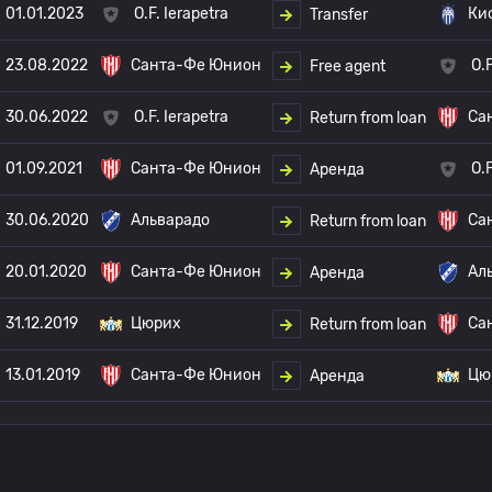
01.01.2023
O.F. Ierapetra
Ки
Transfer
23.08.2022
Санта-Фе Юнион
O.F
Free agent
30.06.2022
O.F. Ierapetra
Са
Return from loan
01.09.2021
Санта-Фе Юнион
O.F
Аренда
30.06.2020
Альварадо
Са
Return from loan
20.01.2020
Санта-Фе Юнион
Ал
Аренда
31.12.2019
Цюрих
Са
Return from loan
13.01.2019
Санта-Фе Юнион
Цю
Аренда