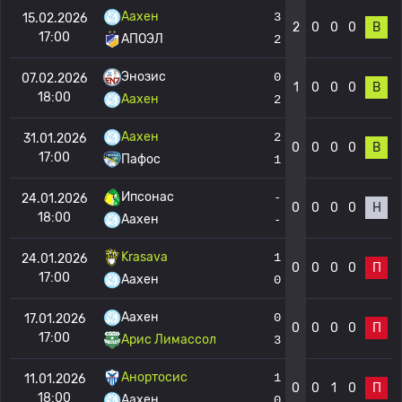
Аахен
3
15.02.2026
2
0
0
0
В
17:00
АПОЭЛ
2
Энозис
0
07.02.2026
1
0
0
0
В
18:00
Аахен
2
Аахен
2
31.01.2026
0
0
0
0
В
17:00
Пафос
1
Ипсонас
-
24.01.2026
0
0
0
0
Н
18:00
Аахен
-
Krasava
1
24.01.2026
0
0
0
0
П
17:00
Аахен
0
Аахен
0
17.01.2026
0
0
0
0
П
17:00
Арис Лимассол
3
Анортосис
1
11.01.2026
0
0
1
0
П
18:00
Аахен
0