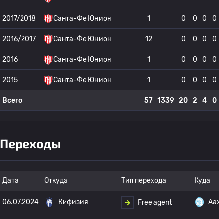
2017/2018
Санта-Фе Юнион
1
0
0
0
0
2016/2017
Санта-Фе Юнион
12
0
0
0
0
2016
Санта-Фе Юнион
1
0
0
0
0
2015
Санта-Фе Юнион
1
0
0
0
0
Всего
57
1339
20
2
4
0
Переходы
Дата
Откуда
Тип перехода
Куда
06.07.2024
Кифизия
Аа
Free agent