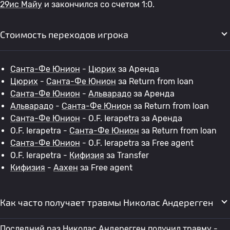
29ис Майу
и закончился со счетом 1:0.
Стоимость переходов игрока
Санта-Фе Юнион
-
Цюрих
за Аренда
Цюрих
-
Санта-Фе Юнион
за Return from loan
Санта-Фе Юнион
-
Альварадо
за Аренда
Альварадо
-
Санта-Фе Юнион
за Return from loan
Санта-Фе Юнион
- O.F. Ierapetra за Аренда
O.F. Ierapetra -
Санта-Фе Юнион
за Return from loan
Санта-Фе Юнион
- O.F. Ierapetra за Free agent
O.F. Ierapetra -
Кифизия
за Transfer
Кифизия
-
Аахен
за Free agent
Как часто получает травмы Николас Андерегген
Последний раз Николас Андерегген получил травму - .