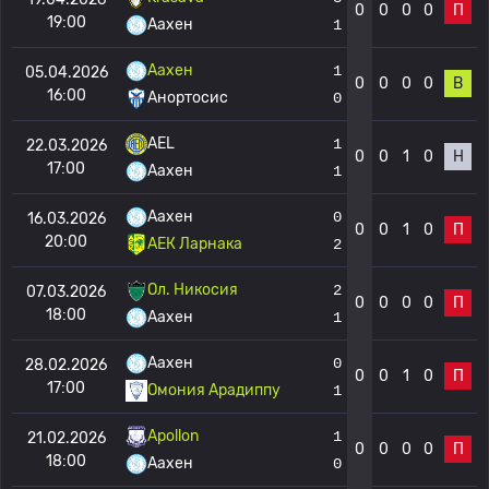
0
0
0
0
П
19:00
Аахен
1
Аахен
1
05.04.2026
0
0
0
0
В
16:00
Анортосис
0
AEL
1
22.03.2026
0
0
1
0
Н
17:00
Аахен
1
Аахен
0
16.03.2026
0
0
1
0
П
20:00
АЕК Ларнака
2
Ол. Никосия
2
07.03.2026
0
0
0
0
П
18:00
Аахен
1
Аахен
0
28.02.2026
0
0
1
0
П
17:00
Омония Арадиппу
1
Apollon
1
21.02.2026
0
0
0
0
П
18:00
Аахен
0