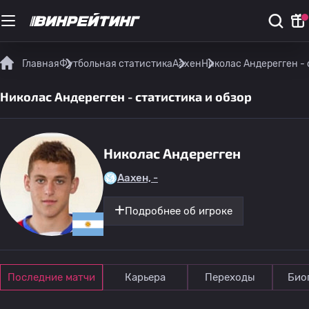
Главная
Футбольная статистика
Аахен
Николас Андерегген - 
Николас Андерегген - статистика и обзор
Николас Андерегген
Аахен, -
Подробнее об игроке
Последние матчи
Карьера
Переходы
Био