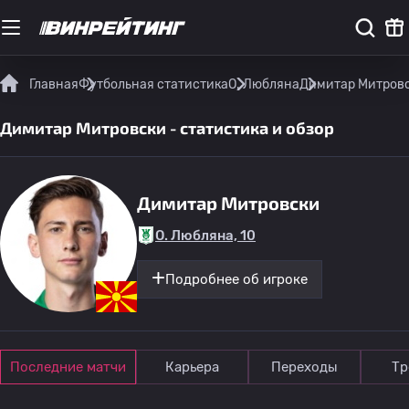
Главная
Футбольная статистика
О. Любляна
Димитар Митровск
Димитар Митровски - статистика и обзор
Димитар Митровски
О. Любляна, 10
Подробнее об игроке
Последние матчи
Карьера
Переходы
Тр