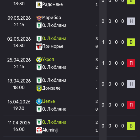
0
0
0
0
В
18:30
Радомлье
1
Марибор
-
09.05.2026
0
0
0
0
Н
21:15
О. Любляна
-
О. Любляна
3
02.05.2026
1
0
0
0
В
18:30
Приморье
0
Укроп
3
25.04.2026
1
0
0
0
П
21:15
О. Любляна
2
О. Любляна
-
18.04.2026
0
0
0
0
Н
18:00
Домзале
-
Целье
2
15.04.2026
0
0
0
0
П
19:30
О. Любляна
0
О. Любляна
2
11.04.2026
0
0
0
0
В
16:00
Aluminij
1