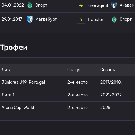
04.01.2022
Спорт
Академ
Free agent
29.01.2017
Магдебург
Спорт
Transfer
Трофеи
Лига
Статус
Сезоны
Júniores U19: Portugal
2-е место
2017/2018,
Лига 1
2-е место
2021/2022,
Arena Cup: World
2-е место
2025,