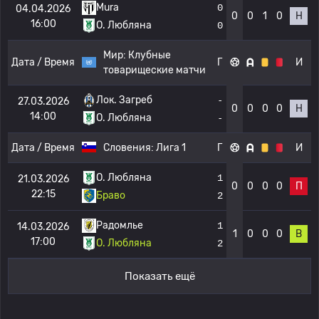
Mura
0
04.04.2026
0
0
1
0
Н
16:00
О. Любляна
0
Мир:
Клубные
Дата / Время
Г
И
товарищеские матчи
Лок. Загреб
-
27.03.2026
0
0
0
0
Н
14:00
О. Любляна
-
Дата / Время
Словения:
Лига 1
Г
И
О. Любляна
1
21.03.2026
0
0
0
0
П
22:15
Браво
2
Радомлье
1
14.03.2026
1
0
0
0
В
17:00
О. Любляна
2
Показать ещё