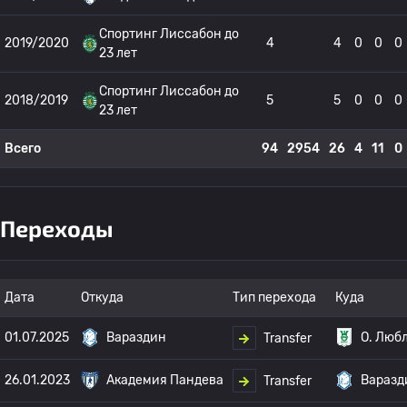
Спортинг Лиссабон до
2019/2020
4
4
0
0
0
23 лет
Спортинг Лиссабон до
2018/2019
5
5
0
0
0
23 лет
Всего
94
2954
26
4
11
0
Переходы
Дата
Откуда
Тип перехода
Куда
01.07.2025
Вараздин
О. Люб
Transfer
26.01.2023
Академия Пандева
Варазд
Transfer