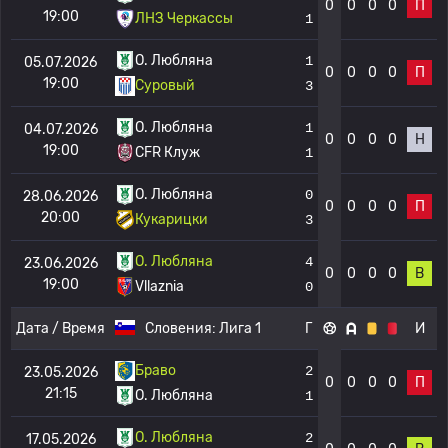
0
0
0
0
П
19:00
ЛНЗ Черкассы
1
О. Любляна
1
05.07.2026
0
0
0
0
П
19:00
Суровый
3
О. Любляна
1
04.07.2026
0
0
0
0
Н
19:00
CFR Клуж
1
О. Любляна
0
28.06.2026
0
0
0
0
П
20:00
Кукарицки
3
О. Любляна
4
23.06.2026
0
0
0
0
В
19:00
Vllaznia
0
Дата / Время
Словения:
Лига 1
Г
И
Браво
2
23.05.2026
0
0
0
0
П
21:15
О. Любляна
1
О. Любляна
2
17.05.2026