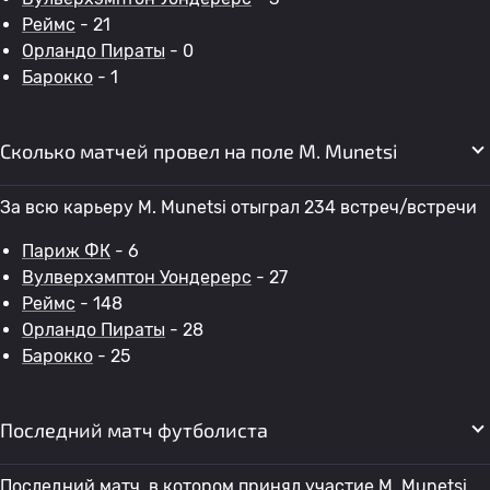
Реймс
- 21
Орландо Пираты
- 0
Барокко
- 1
Сколько матчей провел на поле M. Munetsi
За всю карьеру M. Munetsi отыграл 234 встреч/встречи
Париж ФК
- 6
Вулверхэмптон Уондерерс
- 27
Реймс
- 148
Орландо Пираты
- 28
Барокко
- 25
Последний матч футболиста
Последний матч, в котором принял участие M. Munetsi