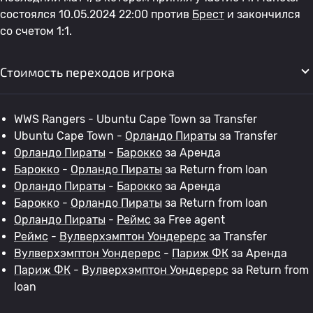
состоялся 10.05.2024 22:00 против
Брест
и закончился
со счетом 1:1.
Стоимость переходов игрока
WWS Rangers - Ubuntu Cape Town за Transfer
Ubuntu Cape Town -
Орландо Пираты
за Transfer
Орландо Пираты
-
Барокко
за Аренда
Барокко
-
Орландо Пираты
за Return from loan
Орландо Пираты
-
Барокко
за Аренда
Барокко
-
Орландо Пираты
за Return from loan
Орландо Пираты
-
Реймс
за Free agent
Реймс
-
Вулверхэмптон Уондерерс
за Transfer
Вулверхэмптон Уондерерс
-
Париж ФК
за Аренда
Париж ФК
-
Вулверхэмптон Уондерерс
за Return from
loan