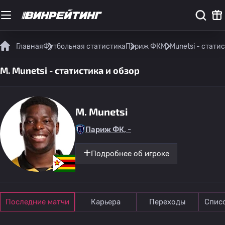
Главная
Футбольная статистика
Париж ФК
M. Munetsi - стати
M. Munetsi - статистика и обзор
M. Munetsi
Париж ФК, -
Подробнее об игроке
Последние матчи
Карьера
Переходы
Спис