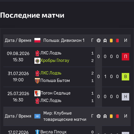
Последние матчи
Дата / Время
Польша:
Дивизион 1
Г
И
ЛКС Лодзь
1
09.08.2026
0
0
0
0
П
15:30
Хробры Глогау
2
ЛКС Лодзь
2
31.07.2026
0
1
0
0
В
19:00
Польша Бытом
1
Погон Седльце
1
25.07.2026
0
0
0
0
Н
16:30
ЛКС Лодзь
1
Мир:
Клубные
Дата / Время
Г
И
товарищеские матчи
Висла Плоцк
0
17.07.2026