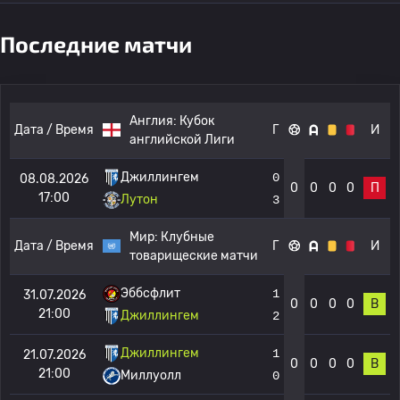
Последние матчи
Англия:
Кубок
Дата / Время
Г
И
английской Лиги
Джиллингем
0
08.08.2026
0
0
0
0
П
17:00
Лутон
3
Мир:
Клубные
Дата / Время
Г
И
товарищеские матчи
Эббсфлит
1
31.07.2026
0
0
0
0
В
21:00
Джиллингем
2
Джиллингем
1
21.07.2026
0
0
0
0
В
21:00
Миллуолл
0