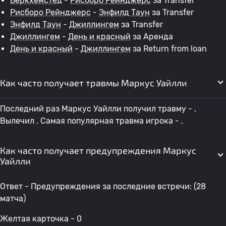
Беркхемстед
-
Рисборо Рейнджерс
за Transfer
Рисборо Рейнджерс
-
Энфилд Таун
за Transfer
Энфилд Таун
-
Джиллингем
за Transfer
Джиллингем
-
День и красный
за Аренда
День и красный
-
Джиллингем
за Return from loan
Как часто получает травмы Маркус Уайлли
Последний раз Маркус Уайлли получил травму - .
Вылечил . Самая популярная травма игрока - .
Как часто получает предупреждения Маркус
Уайлли
Ответ - Предупреждения за последние встречи: (28
матча)
Желтая карточка - 0