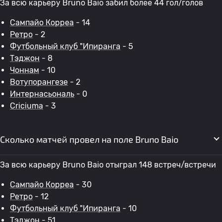
За всю карьеру Bruno Baio забил более 44 гол/голов
Сампайо Корреа
- 14
Ретро
- 2
Футбольный клуб "Ипиранга
- 5
Тэджон
- 8
Чоннам
- 10
Вотупорангезе
- 2
Интернасьональ
- 0
Criciuma
- 3
Сколько матчей провел на поле Bruno Baio
За всю карьеру Bruno Baio отыграл 148 встреч/встречи
Сампайо Корреа
- 30
Ретро
- 12
Футбольный клуб "Ипиранга
- 10
Тэджон
- 51