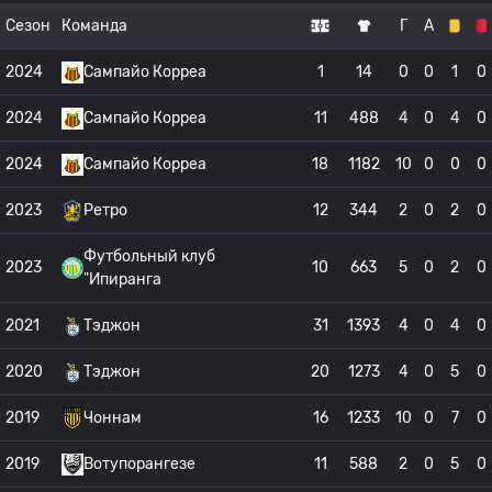
Сезон
Команда
Г
А
2024
Сампайо Корреа
1
14
0
0
1
0
2024
Сампайо Корреа
11
488
4
0
4
0
2024
Сампайо Корреа
18
1182
10
0
0
0
2023
Ретро
12
344
2
0
2
0
Футбольный клуб
2023
10
663
5
0
2
0
"Ипиранга
2021
Тэджон
31
1393
4
0
4
0
2020
Тэджон
20
1273
4
0
5
0
2019
Чоннам
16
1233
10
0
7
0
2019
Вотупорангезе
11
588
2
0
5
0