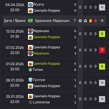
Игуату
0
04.04.2026
0
0
0
0
Н
22:00
Сампайо Корреа
0
Дата / Время
Бразилия:
Мараньян
Г
И
Мараньяо
0
12.02.2026
0
0
0
0
В
01:30
Сампайо Корреа
2
Сампайо Корреа
0
07.02.2026
0
0
0
0
П
22:00
Мараньяо
3
Сампайо Корреа
6
01.02.2026
0
0
0
0
В
22:00
Типан
0
Тунтум
1
28.01.2026
0
0
0
0
Н
22:00
Сампайо Корреа
1
Сампайо Корреа
1
25.01.2026
0
0
0
0
Н
22:00
Luminense
1