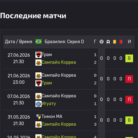
Последние матчи
Дата / Время
Бразилия:
Серия D
Г
И
Трам
1
27.06.2026
0
0
0
0
В
21:30
Сампайо Корреа
2
Сампайо Корреа
0
21.06.2026
0
0
0
0
П
23:00
Трам
2
Сампайо Корреа
0
07.06.2026
0
0
0
0
П
21:30
Игуату
1
Тимон МА
1
31.05.2026
0
0
0
0
В
21:30
Сампайо Корреа
3
Сампайо Корреа
4
24.05.2026