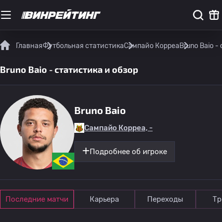
Главная
Футбольная статистика
Сампайо Корреа
Bruno Baio -
Bruno Baio - статистика и обзор
Bruno Baio
Сампайо Корреа, -
Подробнее об игроке
Последние матчи
Карьера
Переходы
Тр