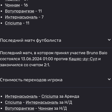
Чоннам
- 16
Вотупорангезе
- 11
Интернасьональ
- 7
Criciuma
- 11
Последний матч футболиста
Последний матч, в котором принял участие Bruno Baio
состоялся 13.06.2024 01:00 против
Кашяс-ду-Сул
и
закончился со счетом 2:1.
Стоимость переходов игрока
Интернасьональ
-
Criciuma
за Аренда
Criciuma
-
Интернасьональ
за Н/Д
Вотупорангезе
-
Чоннам
за Н/Д