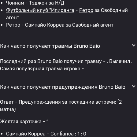
Чоннам
-
Тэджон
за Н/Д
Футбольный клуб "Ипиранга
-
Ретро
за Свободный
агент
Ретро
-
Сампайо Корреа
за Свободный агент
Как часто получает травмы Bruno Baio
Последний раз Bruno Baio получил травму - . Вылечил .
Самая популярная травма игрока - .
Как часто получает предупреждения Bruno Baio
Ответ - Предупреждения за последние встречи: (2
матча)
Желтая карточка - 1
Сампайо Корреа - Confianca : 1 : 0