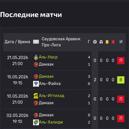
Последние матчи
Саудовская Аравия:
Дата / Время
Г
И
Про-Лига
Аль-Наср
4
21.05.2026
0
0
0
0
П
21:00
Дамаак
1
Дамаак
3
15.05.2026
2
0
0
0
В
19:15
Аль-Файха
0
Аль-Иттихад
2
10.05.2026
0
0
0
0
П
21:00
Дамаак
1
Дамаак
0
02.05.2026
0
0
0
0
П
19:10
Аль-Халидж
2