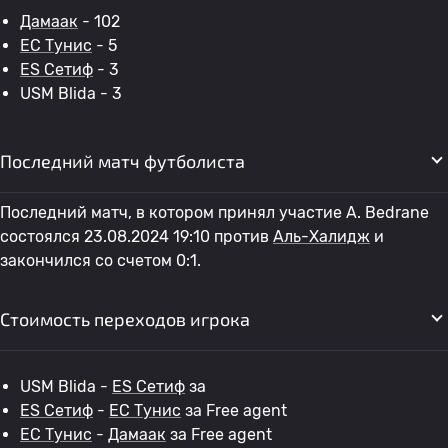
Дамаак
- 102
ЕС Тунис
- 5
ES Сетиф
- 3
USM Blida - 3
Последний матч футболиста
Последний матч, в котором принял участие A. Bedrane
состоялся 23.08.2024 19:10 против
Аль-Халидж
и
закончился со счетом 0:1.
Стоимость переходов игрока
USM Blida -
ES Сетиф
за
ES Сетиф
-
ЕС Тунис
за Free agent
ЕС Тунис
-
Дамаак
за Free agent