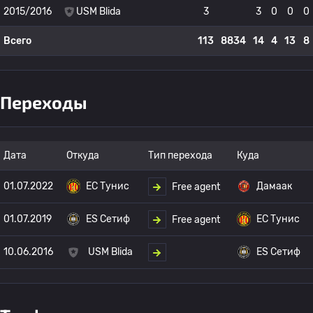
2015/2016
USM Blida
3
3
0
0
0
Всего
113
8834
14
4
13
8
Переходы
Дата
Откуда
Тип перехода
Куда
01.07.2022
ЕС Тунис
Дамаак
Free agent
01.07.2019
ES Сетиф
ЕС Тунис
Free agent
10.06.2016
USM Blida
ES Сетиф