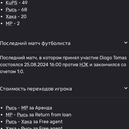
KuPS
- 49
Рысь
- 68
Хака
- 20
MP
- 2
Последний матч футболиста
Последний матч, в котором принял участие Diogo Tomas
состоялся 25.08.2024 16:00 против
HJK
и закончился со
счетом 1:0.
Стоимость переходов игрока
Рысь
-
MP
за Аренда
MP
-
Рысь
за Return from loan
Рысь
-
Хака
за Free agent
Хака
-
Рысь
за Free agent