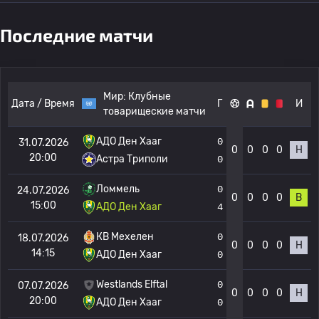
Последние матчи
Мир:
Клубные
Дата / Время
Г
И
товарищеские матчи
АДО Ден Хааг
0
31.07.2026
0
0
0
0
Н
20:00
Астра Триполи
0
Ломмель
0
24.07.2026
0
0
0
0
В
15:00
АДО Ден Хааг
4
КВ Мехелен
0
18.07.2026
0
0
0
0
Н
14:15
АДО Ден Хааг
0
Westlands Elftal
0
07.07.2026
0
0
0
0
Н
20:00
АДО Ден Хааг
0