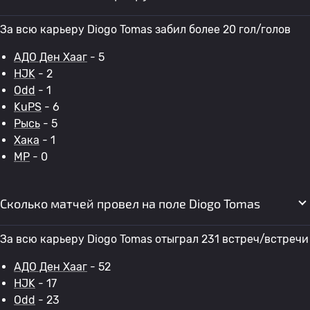
За всю карьеру Diogo Tomas забил более 20 гол/голов
АДО Ден Хааг
- 5
HJK
- 2
Odd
- 1
KuPS
- 6
Рысь
- 5
Хака
- 1
MP
- 0
Сколько матчей провел на поле Diogo Tomas
За всю карьеру Diogo Tomas отыграл 231 встреч/встречи
АДО Ден Хааг
- 52
HJK
- 17
Odd
- 23