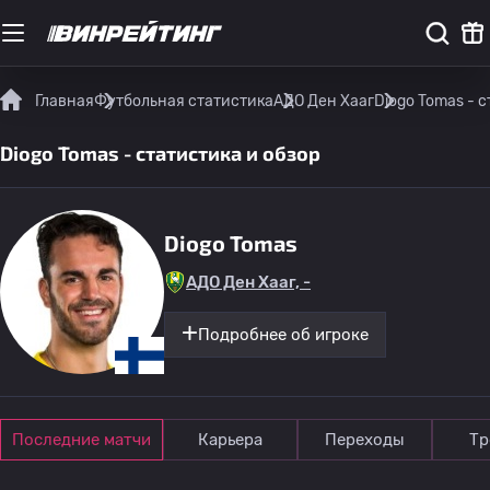
Главная
Футбольная статистика
АДО Ден Хааг
Diogo Tomas - 
Diogo Tomas - статистика и обзор
Diogo Tomas
АДО Ден Хааг, -
Подробнее об игроке
Последние матчи
Карьера
Переходы
Тр