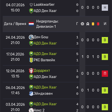
Laakkwartier
0
04.07.2026
0
0
0
0
Н
15:00
АДО Ден Хааг
0
Нидерланды:
Дата / Время
Г
И
Дивизион 1
Ден Бош
1
24.04.2026
0
0
0
0
В
21:00
АДО Ден Хааг
3
АДО Ден Хааг
5
17.04.2026
1
0
1
0
В
21:00
РKC Валвейк
1
Дордрехт
1
12.04.2026
0
0
0
0
П
13:15
АДО Ден Хааг
0
АДО Ден Хааг
4
06.04.2026
0
1
0
0
В
17:45
Эйндховен
0
АДО Ден Хааг
4
03.04.2026
0
0
0
0
В
21:00
Аякс 2
2