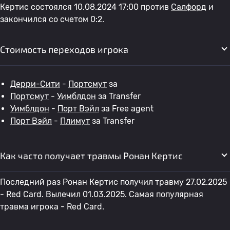
Кертис состоялся 10.08.2024 17:00 против
Салфорд
и
закончился со счетом 0:2.
Стоимость переходов игрока
Дерри-Сити
-
Портсмут
за
Портсмут
-
Уимблдон
за Transfer
Уимблдон
-
Порт Вэйл
за Free agent
Порт Вэйл
-
Плимут
за Transfer
Как часто получает травмы Ронан Кертис
Последний раз Ронан Кертис получил травму 27.02.2025
- Red Card. Вылечил 01.03.2025. Самая популярная
травма игрока - Red Card.