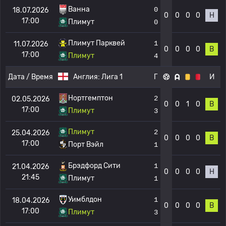
Ванна
0
18.07.2026
0
0
0
0
Н
17:00
Плимут
0
Плимут Парквей
1
11.07.2026
0
0
0
0
В
17:00
Плимут
4
Дата / Время
Англия:
Лига 1
Г
И
Нортгемптон
2
02.05.2026
0
0
1
0
В
17:00
Плимут
3
Плимут
2
25.04.2026
0
0
0
0
В
17:00
Порт Вэйл
1
Брэдфорд Сити
1
21.04.2026
0
0
0
0
Н
21:45
Плимут
1
Уимблдон
1
18.04.2026
0
0
0
0
В
17:00
Плимут
3