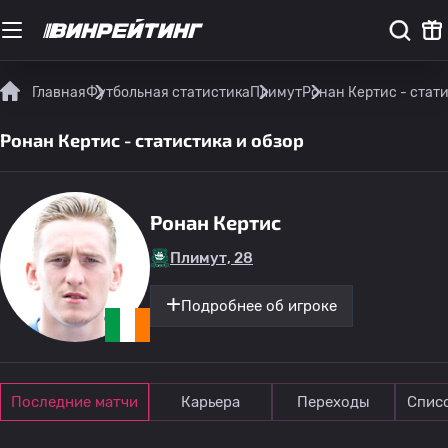
Главная
Футбольная статистика
Плимут
Ронан Кертис - стати
Ронан Кертис - статистика и обзор
Ронан Кертис
Плимут, 28
Подробнее об игроке
Последние матчи
Карьера
Переходы
Спис