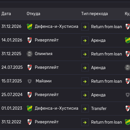
Дата
Откуда
Тип перехода
Ку
31.12.2026
Дефенса-и-Хустисиа
Return from loan
14.01.2026
Риверплейт
Аренда
31.12.2025
Олимпия
Return from loan
24.07.2025
Риверплейт
Аренда
15.07.2025
Майами
Return from loan
25.07.2024
Риверплейт
Аренда
01.01.2023
Дефенса-и-Хустисиа
Transfer
31.12.2022
Риверплейт
Return from loan