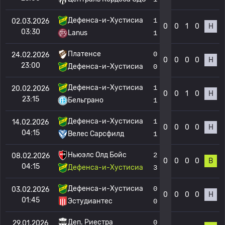
Дефенса-и-Хустисиа
1
02.03.2026
0
0
1
0
Н
03:30
Lanus
1
Платенсе
0
24.02.2026
0
0
0
0
Н
23:00
Дефенса-и-Хустисиа
0
Дефенса-и-Хустисиа
1
20.02.2026
0
0
1
0
Н
23:15
Бельграно
1
Дефенса-и-Хустисиа
1
14.02.2026
0
0
0
0
Н
04:15
Велес Сарсфилд
1
Ньюэлс Олд Бойс
2
08.02.2026
0
0
0
0
В
04:15
Дефенса-и-Хустисиа
3
Дефенса-и-Хустисиа
0
03.02.2026
0
0
0
0
Н
01:45
Эстудиантес
0
Деп. Риестра
0
29.01.2026