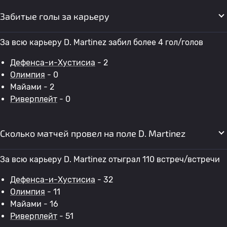
Забитые голы за карьеру
За всю карьеру D. Martinez забил более 4 гол/голов
Дефенса-и-Хустисиа
- 2
Олимпия
- 0
Майами - 2
Риверплейт
- 0
Сколько матчей провел на поле D. Martinez
За всю карьеру D. Martinez отыграл 110 встреч/встречи
Дефенса-и-Хустисиа
- 32
Олимпия
- 11
Майами - 16
Риверплейт
- 51