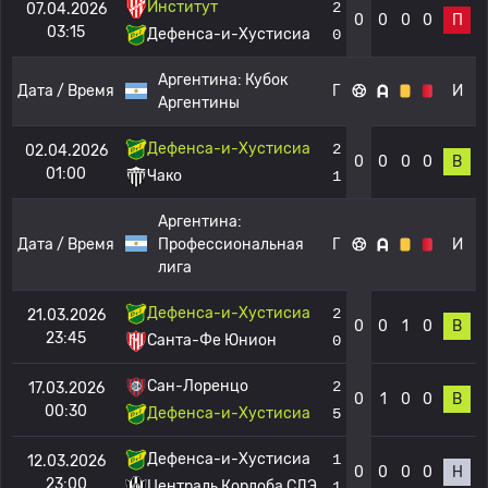
Институт
2
07.04.2026
0
0
0
0
П
03:15
Дефенса-и-Хустисиа
0
Аргентина:
Кубок
Дата / Время
Г
И
Аргентины
Дефенса-и-Хустисиа
2
02.04.2026
0
0
0
0
В
01:00
Чако
1
Аргентина:
Дата / Время
Профессиональная
Г
И
лига
Дефенса-и-Хустисиа
2
21.03.2026
0
0
1
0
В
23:45
Санта-Фе Юнион
0
Сан-Лоренцо
2
17.03.2026
0
1
0
0
В
00:30
Дефенса-и-Хустисиа
5
Дефенса-и-Хустисиа
1
12.03.2026
0
0
0
0
Н
23:00
Централь Кордоба СДЭ
1