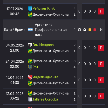
Рейсинг Клуб
4
17.07.2026
0
0
0
0
П
00:45
Дефенса-и-Хустисиа
1
Аргентина:
Дата / Время
Профессиональная
Г
И
лига
Гим Мендоса
2
04.05.2026
0
0
1
0
П
23:00
Дефенса-и-Хустисиа
1
Дефенса-и-Хустисиа
0
24.04.2026
0
0
0
0
П
02:00
Рот
4
Индепендьенте
3
19.04.2026
0
0
0
0
П
01:30
Дефенса-и-Хустисиа
1
Дефенса-и-Хустисиа
1
13.04.2026
0
0
0
0
П
22:30
Talleres Cordoba
2