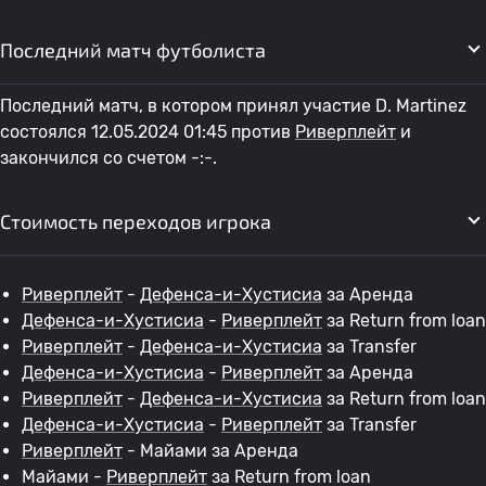
Последний матч футболиста
Последний матч, в котором принял участие D. Martinez
состоялся 12.05.2024 01:45 против
Риверплейт
и
закончился со счетом -:-.
Стоимость переходов игрока
Риверплейт
-
Дефенса-и-Хустисиа
за Аренда
Дефенса-и-Хустисиа
-
Риверплейт
за Return from loan
Риверплейт
-
Дефенса-и-Хустисиа
за Transfer
Дефенса-и-Хустисиа
-
Риверплейт
за Аренда
Риверплейт
-
Дефенса-и-Хустисиа
за Return from loan
Дефенса-и-Хустисиа
-
Риверплейт
за Transfer
Риверплейт
- Майами за Аренда
Майами -
Риверплейт
за Return from loan