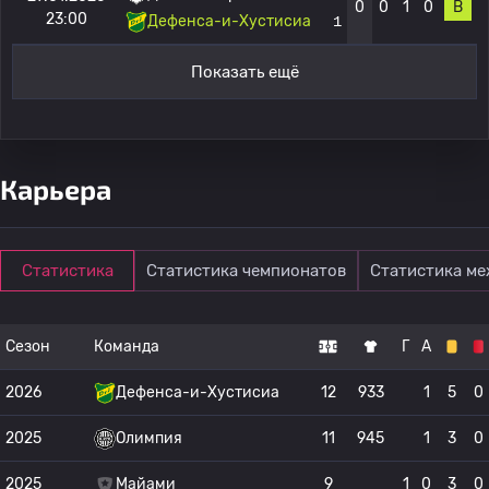
0
0
1
0
В
23:00
Дефенса-и-Хустисиа
1
Показать ещё
Карьера
Статистика
Статистика чемпионатов
Статистика м
Сезон
Команда
Г
А
2026
Дефенса-и-Хустисиа
12
933
1
5
0
2025
Олимпия
11
945
1
3
0
2025
Майами
9
1
0
3
0