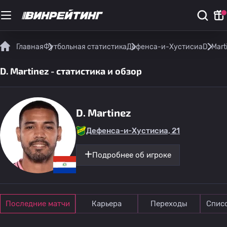
Главная
Футбольная статистика
Дефенса-и-Хустисиа
D. Mart
D. Martinez - статистика и обзор
D. Martinez
Дефенса-и-Хустисиа, 21
Подробнее об игроке
Последние матчи
Карьера
Переходы
Спис