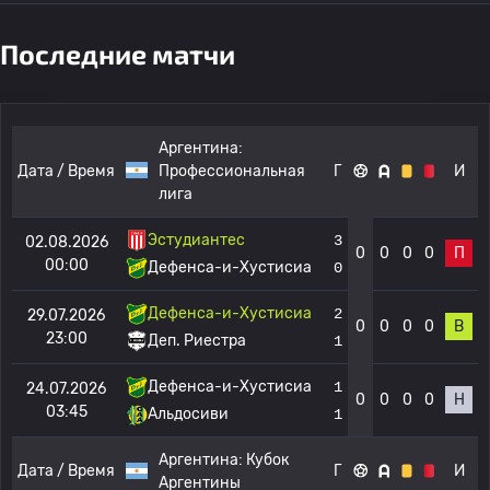
Последние матчи
Аргентина:
Дата / Время
Профессиональная
Г
И
лига
Эстудиантес
3
02.08.2026
0
0
0
0
П
00:00
Дефенса-и-Хустисиа
0
Дефенса-и-Хустисиа
2
29.07.2026
0
0
0
0
В
23:00
Деп. Риестра
1
Дефенса-и-Хустисиа
1
24.07.2026
0
0
0
0
Н
03:45
Альдосиви
1
Аргентина:
Кубок
Дата / Время
Г
И
Аргентины