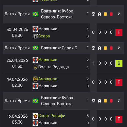
Бразилия:
Кубок
Дата / Время
Г
И
Северо-Востока
Мараньяо
1
30.04.2026
0
0
0
0
П
03:30
Сеара
3
Дата / Время
Бразилия:
Серия C
Г
И
Мараньяо
2
26.04.2026
1
0
0
0
В
01:30
Вольта Редонда
1
Амазонас
2
19.04.2026
0
0
0
0
П
02:30
Мараньяо
0
Бразилия:
Кубок
Дата / Время
Г
И
Северо-Востока
Спорт Ресифи
5
16.04.2026
0
0
0
0
П
03:30
Мараньяо
0