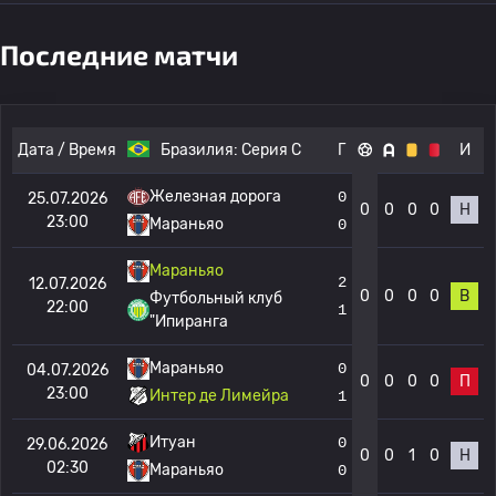
Последние матчи
Дата / Время
Бразилия:
Серия C
Г
И
Железная дорога
0
25.07.2026
0
0
0
0
Н
23:00
Мараньяо
0
Мараньяо
2
12.07.2026
0
0
0
0
В
Футбольный клуб
22:00
1
"Ипиранга
Мараньяо
0
04.07.2026
0
0
0
0
П
23:00
Интер де Лимейра
1
Итуан
0
29.06.2026
0
0
1
0
Н
02:30
Мараньяо
0