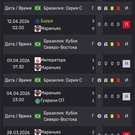
Дата / Время
Бразилия:
Серия C
Г
И
Барра
3
12.04.2026
0
0
0
0
П
02:00
Мараньяо
0
Бразилия:
Кубок
Дата / Время
Г
И
Северо-Востока
Императора
1
09.04.2026
0
0
0
0
Н
01:30
Мараньяо
1
Дата / Время
Бразилия:
Серия C
Г
И
Мараньяо
1
04.04.2026
0
0
0
0
Н
23:00
Гуарани СП
1
Бразилия:
Кубок
Дата / Время
Г
И
Северо-Востока
Мараньяо
2
28.03.2026