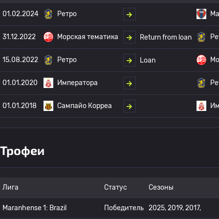
01.02.2024
Ретро
Ма
31.12.2022
Морская тематика
Ре
Return from loan
15.08.2022
Ретро
Мо
Loan
01.01.2020
Императора
Ре
01.01.2018
Сампайо Корреа
Им
Трофеи
Лига
Статус
Сезоны
Maranhense 1: Brazil
Победитель
2025, 2019, 2017,