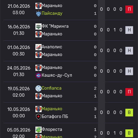
Мараньяо
0
21.06.2026
0
0
0
0
П
03:00
Пайсанду
1
ФК "Маринга
0
16.06.2026
0
0
1
0
Н
01:30
Мараньяо
0
Анаполис
0
01.06.2026
0
0
0
0
Н
00:30
Мараньяо
0
Мараньяо
0
24.05.2026
0
0
0
0
Н
01:30
Кашяс-ду-Сул
0
Confianca
2
19.05.2026
0
0
0
0
П
02:00
Мараньяо
1
Мараньяо
3
10.05.2026
0
0
0
0
В
00:00
Ботафого ПБ
1
Флореста
1
05.05.2026
0
0
1
0
В
02:00
Мараньяо
2