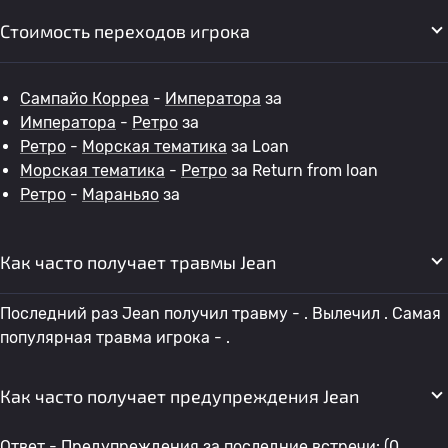
Стоимость переходов игрока
Сампайо Корреа
-
Императора
за
Императора
-
Ретро
за
Ретро
-
Морская тематика
за Loan
Морская тематика
-
Ретро
за Return from loan
Ретро
-
Мараньяо
за
Как часто получает травмы Jean
Последний раз Jean получил травму - . Вылечил . Самая
популярная травма игрока - .
Как часто получает предупреждения Jean
Ответ - Предупреждения за последние встречи: (0