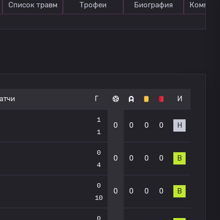
Список травм
Трофеи
Биография
Коммен
атчи
Г
И
1
0
0
0
0
Н
1
0
0
0
0
0
В
4
0
0
0
0
0
В
10
0