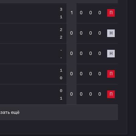
3
1
0
0
0
П
1
2
0
0
0
0
Н
2
-
0
0
0
0
Н
-
1
0
0
0
0
П
0
0
0
0
0
0
П
1
зать ещё