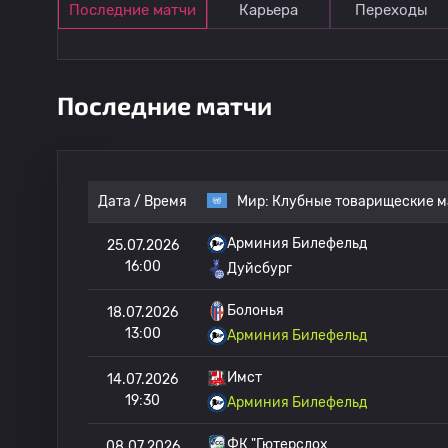
Последние матчи
Карьера
Переходы
Последние матчи
Дата / Время
Мир:
Клубные товарищеские м
Арминия Билефельд
25.07.2026
16:00
Дуйсбург
Болонья
18.07.2026
13:00
Арминия Билефельд
Имст
14.07.2026
19:30
Арминия Билефельд
ФК "Гютерслох
08.07.2026