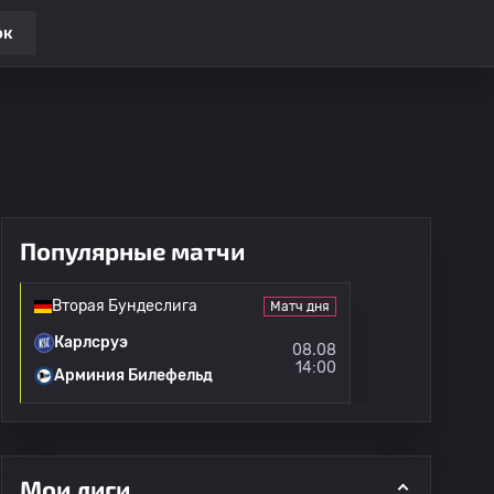
ок
Популярные матчи
Вторая Бундеслига
Матч дня
Карлсруэ
08.08
14:00
Арминия Билефельд
Мои лиги