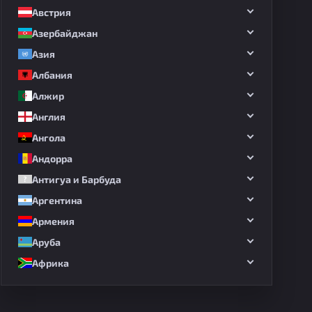
Австрия
Азербайджан
Азия
Албания
Алжир
Англия
Ангола
Андорра
Антигуа и Барбуда
Аргентина
Армения
Аруба
Африка