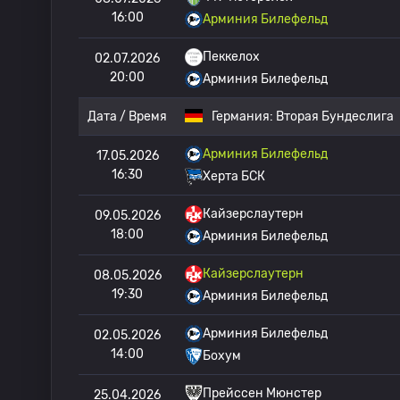
16:00
Арминия Билефельд
Пеккелох
02.07.2026
20:00
Арминия Билефельд
Дата / Время
Германия:
Вторая Бундеслига
Арминия Билефельд
17.05.2026
16:30
Херта БСК
Кайзерслаутерн
09.05.2026
18:00
Арминия Билефельд
Кайзерслаутерн
08.05.2026
19:30
Арминия Билефельд
Арминия Билефельд
02.05.2026
14:00
Бохум
Прейссен Мюнстер
25.04.2026