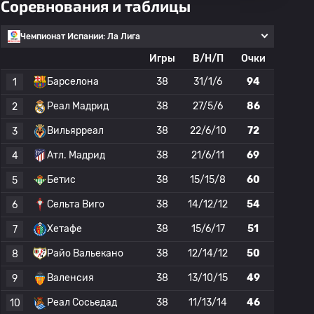
Соревнования и таблицы
Чемпионат Испании: Ла Лига
Игры
В/Н/П
Очки
Барселона
38
31/1/6
94
1
Реал Мадрид
38
27/5/6
86
2
Вильярреал
38
22/6/10
72
3
Атл. Мадрид
38
21/6/11
69
4
Бетис
38
15/15/8
60
5
Сельта Виго
38
14/12/12
54
6
Хетафе
38
15/6/17
51
7
Райо Вальекано
38
12/14/12
50
8
Валенсия
38
13/10/15
49
9
Реал Сосьедад
38
11/13/14
46
10