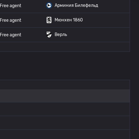
Арминия Билефельд
Free agent
Мюнхен 1860
Free agent
Верль
Free agent