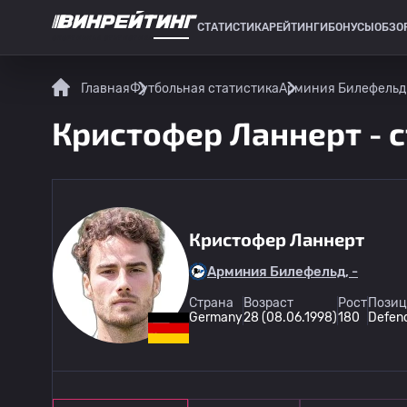
СТАТИСТИКА
РЕЙТИНГИ
БОНУСЫ
ОБЗО
СПОРТИВНАЯ СТАТИСТИКА
Главная
Футбольная статистика
Арминия Билефельд
Кристофер Ланнерт - с
Кристофер Ланнерт
Арминия Билефельд, -
Страна
Возраст
Рост
Позиц
Germany
28 (08.06.1998)
180
Defen