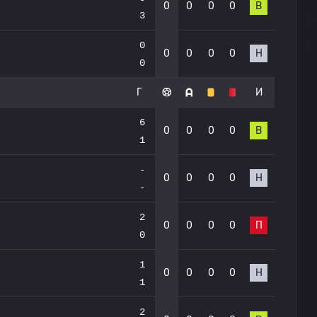
0
0
0
0
В
3
0
0
0
0
0
Н
0
Г
И
6
0
0
0
0
В
1
-
0
0
0
0
Н
-
2
0
0
0
0
П
0
1
0
0
0
0
Н
1
2