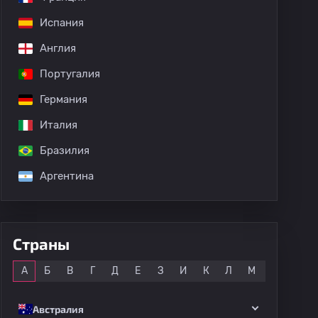
Испания
Англия
Португалия
Германия
Италия
Бразилия
Аргентина
Страны
Все
А
Б
В
Г
Д
Е
З
И
К
Л
М
Н
О
Австралия