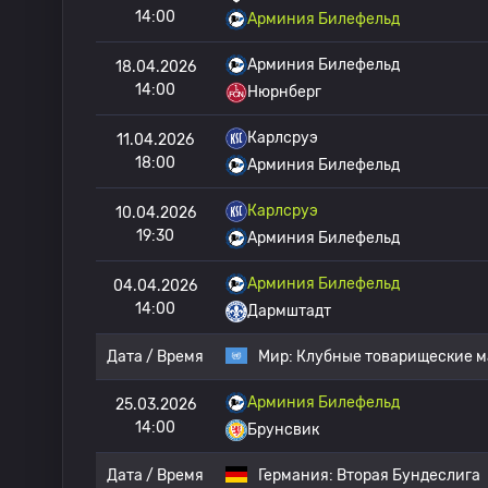
14:00
Арминия Билефельд
Арминия Билефельд
18.04.2026
14:00
Нюрнберг
Карлсруэ
11.04.2026
18:00
Арминия Билефельд
Карлсруэ
10.04.2026
19:30
Арминия Билефельд
Арминия Билефельд
04.04.2026
14:00
Дармштадт
Дата / Время
Мир:
Клубные товарищеские м
Арминия Билефельд
25.03.2026
14:00
Брунсвик
Дата / Время
Германия:
Вторая Бундеслига