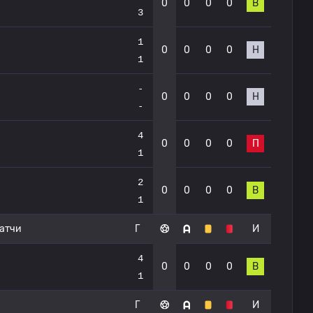
0
0
0
0
В
3
1
0
0
0
0
Н
1
-
0
0
0
0
Н
-
4
0
0
0
0
П
1
2
0
0
0
0
В
1
атчи
Г
И
4
0
0
0
0
В
1
Г
И