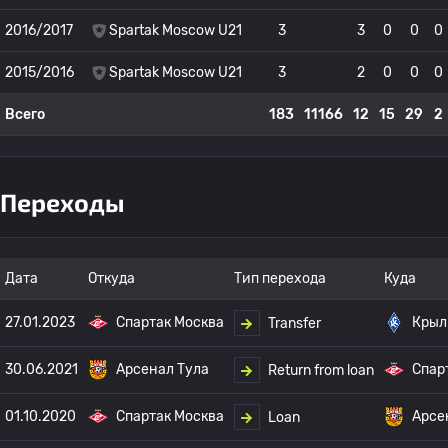
2016/2017
Spartak Moscow U21
3
3
0
0
0
2015/2016
Spartak Moscow U21
3
2
0
0
0
Всего
183
11166
12
15
29
2
Переходы
Дата
Откуда
Тип перехода
Куда
27.01.2023
Спартак Москва
Крыл
Transfer
30.06.2021
Арсенал Тула
Спар
Return from loan
01.10.2020
Спартак Москва
Арсе
Loan