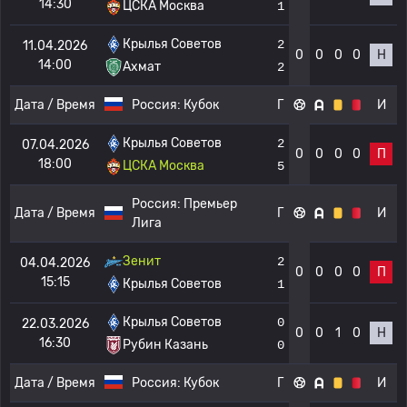
14:30
ЦСКА Москва
1
Крылья Советов
2
11.04.2026
0
0
0
0
Н
14:00
Ахмат
2
Дата / Время
Россия:
Кубок
Г
И
Крылья Советов
2
07.04.2026
0
0
0
0
П
18:00
ЦСКА Москва
5
Россия:
Премьер
Дата / Время
Г
И
Лига
Зенит
2
04.04.2026
0
0
0
0
П
15:15
Крылья Советов
1
Крылья Советов
0
22.03.2026
0
0
1
0
Н
16:30
Рубин Казань
0
Дата / Время
Россия:
Кубок
Г
И