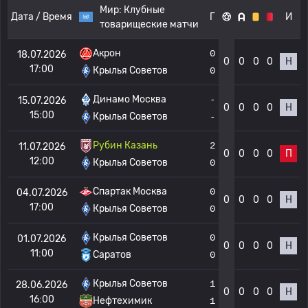
Мир:
Клубные
Дата / Время
Г
И
товарищеские матчи
Акрон
0
18.07.2026
0
0
0
0
Н
17:00
Крылья Советов
0
Динамо Москва
-
15.07.2026
0
0
0
0
Н
15:00
Крылья Советов
-
Рубин Казань
2
11.07.2026
0
0
0
0
П
12:00
Крылья Советов
0
Спартак Москва
0
04.07.2026
0
0
0
0
Н
17:00
Крылья Советов
0
Крылья Советов
0
01.07.2026
0
0
0
0
Н
11:00
Саратов
0
Крылья Советов
1
28.06.2026
0
0
0
0
Н
16:00
Нефтехимик
1