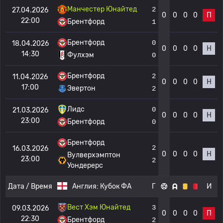
Манчестер Юнайтед
2
27.04.2026
0
0
0
0
П
22:00
Брентфорд
1
Брентфорд
0
18.04.2026
0
0
0
0
Н
14:30
Фулхэм
0
Брентфорд
2
11.04.2026
0
0
0
0
Н
17:00
Эвертон
2
Лидс
0
21.03.2026
0
0
0
0
Н
23:00
Брентфорд
0
Брентфорд
2
16.03.2026
0
0
0
0
Н
Вулверхэмптон
23:00
2
Уондерерс
Дата / Время
Англия:
Кубок ФА
Г
И
Вест Хэм Юнайтед
3
09.03.2026
0
0
0
0
П
22:30
Брентфорд
2