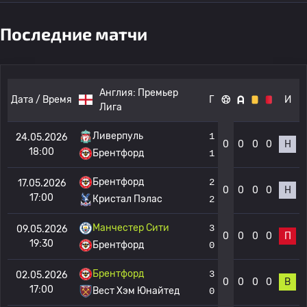
Последние матчи
Англия:
Премьер
Дата / Время
Г
И
Лига
Ливерпуль
1
24.05.2026
0
0
0
0
Н
18:00
Брентфорд
1
Брентфорд
2
17.05.2026
0
0
0
0
Н
17:00
Кристал Пэлас
2
Манчестер Сити
3
09.05.2026
0
0
0
0
П
19:30
Брентфорд
0
Брентфорд
3
02.05.2026
0
0
0
0
В
17:00
Вест Хэм Юнайтед
0