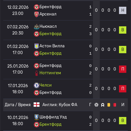
Брентфорд
1
12.02.2026
0
0
0
0
Н
23:00
Арсенал
1
Ньюкасл
2
07.02.2026
0
0
0
0
В
20:30
Брентфорд
3
Астон Вилла
0
01.02.2026
0
0
0
0
В
17:00
Брентфорд
1
Брентфорд
0
25.01.2026
0
0
0
0
П
17:00
Ноттингем
2
Челси
2
17.01.2026
0
0
0
0
П
18:00
Брентфорд
0
Дата / Время
Англия:
Кубок ФА
Г
И
Шеффилд Уэд
0
10.01.2026
0
0
0
0
В
18:00
Брентфорд
2