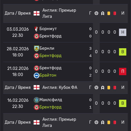
Англия:
Премьер
Дата / Время
Г
И
Лига
Борнмут
0
03.03.2026
0
0
0
0
Н
22:30
Брентфорд
0
Бернли
3
28.02.2026
0
0
0
0
В
18:00
Брентфорд
4
Брентфорд
0
21.02.2026
0
0
0
0
П
18:00
Брайтон
2
Дата / Время
Англия:
Кубок ФА
Г
И
Маклсфилд
0
16.02.2026
0
0
0
0
В
22:30
Брентфорд
1
Англия:
Премьер
Дата / Время
Г
И
Лига