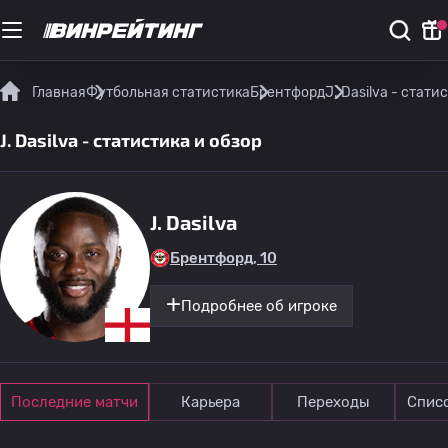
Главная
Футбольная статистика
Брентфорд
J. Dasilva - стати
J. Dasilva - статистика и обзор
J. Dasilva
Брентфорд, 10
Подробнее об игроке
Последние матчи
Карьера
Переходы
Спис