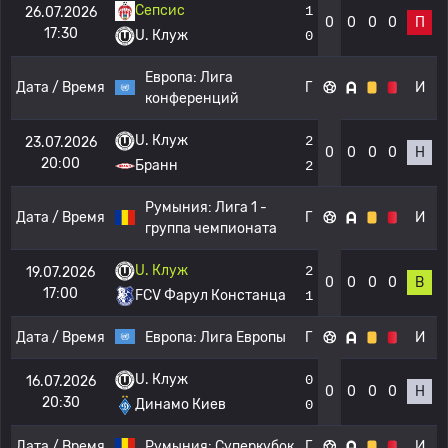
Сепсис
1
26.07.2026
0
0
0
0
П
17:30
U. Клуж
0
Европа:
Лига
Дата / Время
Г
И
конференций
U. Клуж
2
23.07.2026
0
0
0
0
Н
20:00
Бранн
2
Румыния:
Лига 1 -
Дата / Время
Г
И
группа чемпионата
U. Клуж
2
19.07.2026
0
0
0
0
В
17:00
FCV Фарул Констанца
1
Дата / Время
Европа:
Лига Европы
Г
И
U. Клуж
0
16.07.2026
0
0
0
0
Н
20:30
Динамо Киев
0
Дата / Время
Румыния:
Суперкубок
Г
И