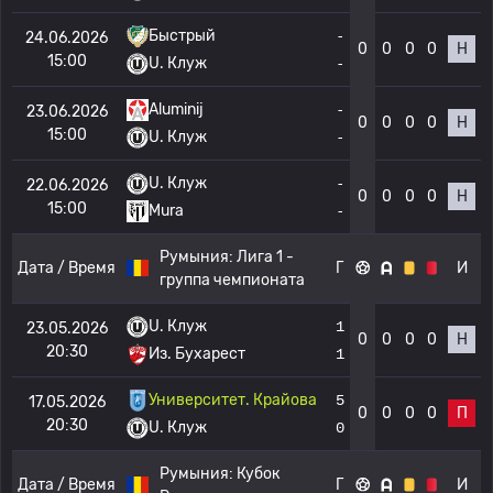
Быстрый
-
24.06.2026
0
0
0
0
Н
15:00
U. Клуж
-
Aluminij
-
23.06.2026
0
0
0
0
Н
15:00
U. Клуж
-
U. Клуж
-
22.06.2026
0
0
0
0
Н
15:00
Mura
-
Румыния:
Лига 1 -
Дата / Время
Г
И
группа чемпионата
U. Клуж
1
23.05.2026
0
0
0
0
Н
20:30
Из. Бухарест
1
Университет. Крайова
5
17.05.2026
0
0
0
0
П
20:30
U. Клуж
0
Румыния:
Кубок
Дата / Время
Г
И