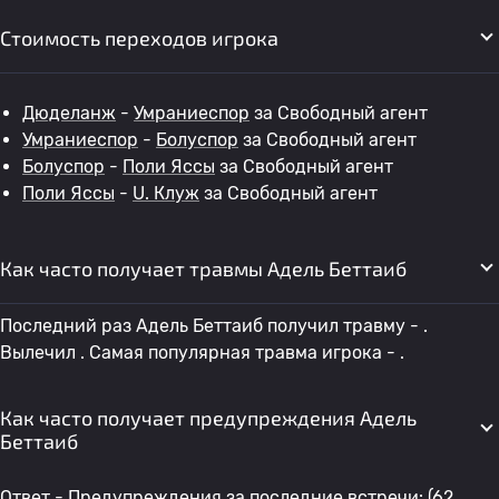
Стоимость переходов игрока
Дюделанж
-
Умраниеспор
за Свободный агент
Умраниеспор
-
Болуспор
за Свободный агент
Болуспор
-
Поли Яссы
за Свободный агент
Поли Яссы
-
U. Клуж
за Свободный агент
Как часто получает травмы Адель Беттаиб
Последний раз Адель Беттаиб получил травму - .
Вылечил . Самая популярная травма игрока - .
Как часто получает предупреждения Адель
Беттаиб
Ответ - Предупреждения за последние встречи: (62