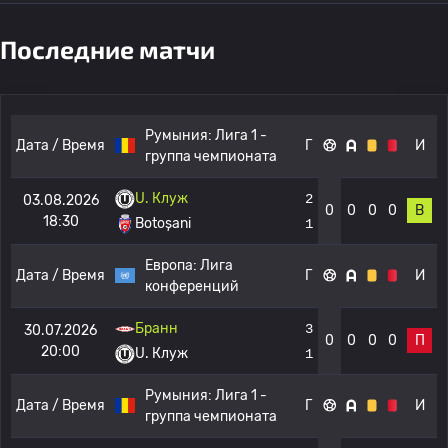
Последние матчи
Румыния:
Лига 1 -
Дата / Время
Г
И
группа чемпионата
U. Клуж
2
03.08.2026
0
0
0
0
В
18:30
Botoșani
1
Европа:
Лига
Дата / Время
Г
И
конференций
Бранн
3
30.07.2026
0
0
0
0
П
20:00
U. Клуж
1
Румыния:
Лига 1 -
Дата / Время
Г
И
группа чемпионата