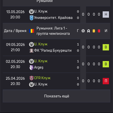
Румынии
U. Клуж
0
13.05.2026
0
0
0
0
Н
20:00
Университет. Крайова
0
Румыния:
Лига 1 -
Дата / Время
Г
И
группа чемпионата
U. Клуж
1
09.05.2026
0
0
0
0
В
21:00
ФК "Рапид Букурешти
0
U. Клуж
1
02.05.2026
0
0
0
0
В
20:30
Argeș
0
CFR Клуж
1
25.04.2026
0
0
0
0
П
20:30
U. Клуж
0
Показать ещё