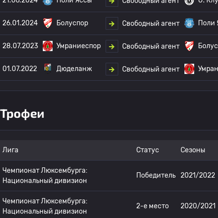
21.06.2024
Поли Яссы
U. Кл
Свободный агент
26.01.2024
Болуспор
Поли 
Свободный агент
28.07.2023
Умраниеспор
Болус
Свободный агент
01.07.2022
Дюделанж
Умра
Свободный агент
Трофеи
Лига
Статус
Сезоны
Чемпионат Люксембурга:
Победитель
2021/2022
Национальный дивизион
Чемпионат Люксембурга:
2-е место
2020/2021
Национальный дивизион