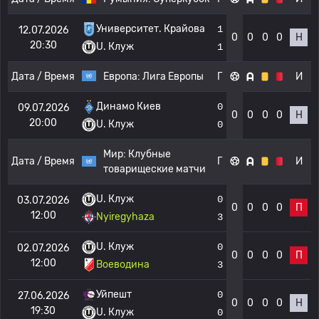
Университет. Крайова
1
12.07.2026
0
0
0
0
Н
20:30
U. Клуж
1
Дата / Время
Европа:
Лига Европы
Г
И
Динамо Киев
0
09.07.2026
0
0
0
0
Н
20:00
U. Клуж
0
Мир:
Клубные
Дата / Время
Г
И
товарищеские матчи
U. Клуж
0
03.07.2026
0
0
0
0
П
12:00
Nyiregyhaza
3
U. Клуж
0
02.07.2026
0
0
0
0
П
12:00
Воеводина
3
Уйпешт
0
27.06.2026
0
0
0
0
Н
19:30
U. Клуж
0