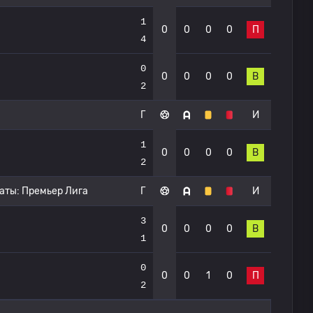
1
0
0
0
0
П
4
0
0
0
0
0
В
2
Г
И
1
0
0
0
0
В
2
аты:
Премьер Лига
Г
И
3
0
0
0
0
В
1
0
0
0
1
0
П
2