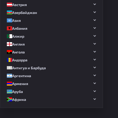
Австрия
Азербайджан
Азия
Албания
Алжир
Англия
Ангола
Андорра
Антигуа и Барбуда
Аргентина
Армения
Аруба
Африка