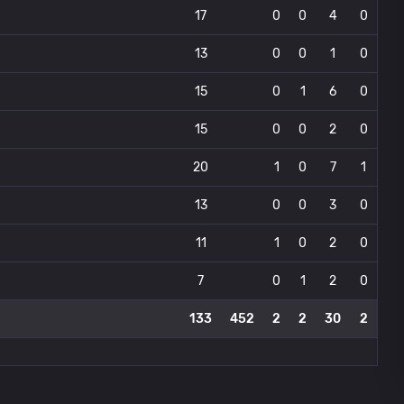
17
0
0
4
0
13
0
0
1
0
15
0
1
6
0
15
0
0
2
0
20
1
0
7
1
13
0
0
3
0
11
1
0
2
0
7
0
1
2
0
133
452
2
2
30
2