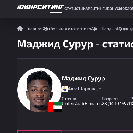
СТАТИСТИКА
РЕЙТИНГИ
БОНУСЫ
ОБЗО
СПОРТИВНАЯ СТАТИСТИКА
Главная
Футбольная статистика
Аль-Шарджа
Маджид 
Маджид Сурур - стати
Маджид Сурур
Аль-Шарджа, -
Страна
Возраст
Р
United Arab Emirates
28 (14.10.1997)
1