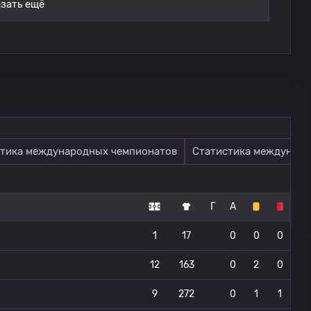
зать ещё
тика международных чемпионатов
Статистика междунаро
Г
А
1
17
0
0
0
12
163
0
2
0
9
272
0
1
1