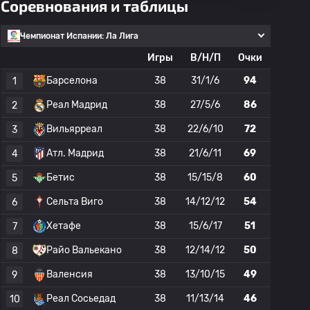
Соревнования и таблицы
Чемпионат Испании: Ла Лига
Игры
В/Н/П
Очки
Барселона
38
31/1/6
94
1
Реал Мадрид
38
27/5/6
86
2
Вильярреал
38
22/6/10
72
3
Атл. Мадрид
38
21/6/11
69
4
Бетис
38
15/15/8
60
5
Сельта Виго
38
14/12/12
54
6
Хетафе
38
15/6/17
51
7
Райо Вальекано
38
12/14/12
50
8
Валенсия
38
13/10/15
49
9
Реал Сосьедад
38
11/13/14
46
10