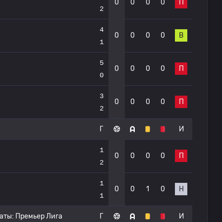
0
0
0
0
П
2
4
0
0
0
0
В
1
5
0
0
0
0
П
0
3
0
0
0
0
П
2
Г
И
1
0
0
0
0
П
2
1
0
0
1
0
Н
1
аты:
Премьер Лига
Г
И