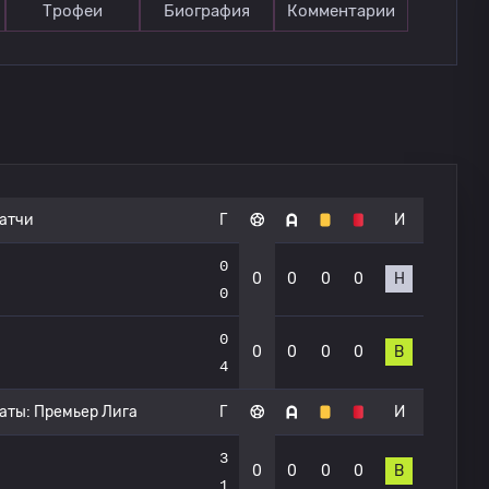
Трофеи
Биография
Комментарии
атчи
Г
И
0
0
0
0
0
Н
0
0
0
0
0
0
В
4
аты:
Премьер Лига
Г
И
3
0
0
0
0
В
1