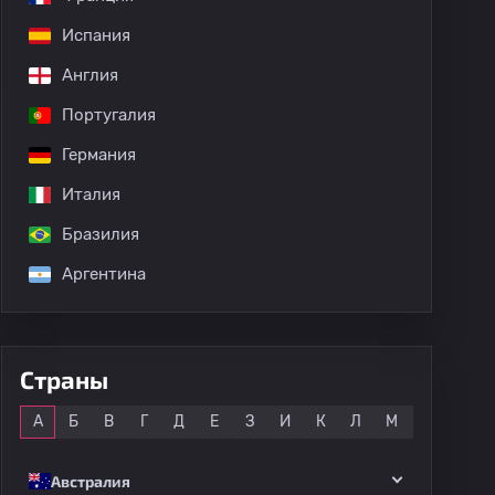
Испания
Англия
Португалия
Германия
Италия
Бразилия
дных матчей
Аргентина
Страны
Все
А
Б
В
Г
Д
Е
З
И
К
Л
М
Н
О
Австралия