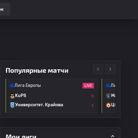
ок
Популярные матчи
Лига Европы
Лига Европы
LIVE
KuPS
Маккаби Те
0
Университет. Крайова
ЦСКА Софи
1
Мои лиги