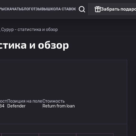
Забрать подар
РЫ
СКАЧАТЬ
БЛОГ
ОТЗЫВЫ
ШКОЛА СТАВОК
Сурур - статистика и обзор
стика и обзор
Лига Европы
Линкольн Ред Импс
сегодня
ост
Позиция на поле
Стоимость
20:00
Омония
84
Defender
Return from loan