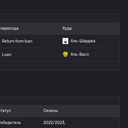
 перехода
Куда
Аль-Шарджа
Return from loan
Аль-Васл
Loan
татус
Сезоны
Победитель
2022/2023,