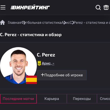
Главная
Футбольная статистика
Арис
C. Perez - статистика и 
C. Perez - статистика и обзор
C. Perez
Арис, -
Подробнее об игроке
Последние матчи
Карьера
Переходы
Спис