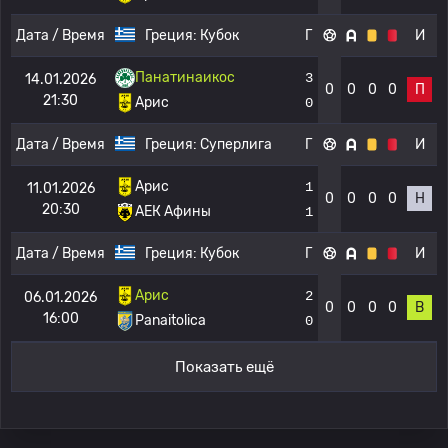
Дата / Время
Греция:
Кубок
Г
И
Панатинаикос
3
14.01.2026
0
0
0
0
П
21:30
Арис
0
Дата / Время
Греция:
Суперлига
Г
И
Арис
1
11.01.2026
0
0
0
0
Н
20:30
АЕК Афины
1
Дата / Время
Греция:
Кубок
Г
И
Арис
2
06.01.2026
0
0
0
0
В
16:00
Panaitolica
0
Показать ещё