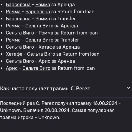
Барселона
-
Ромма
за Аренда
Ромма
-
Барселона
за Return from loan
Барселона
-
Ромма
за Transfer
Ромма
-
Сельта Виго
за Аренда
Сельта Виго
-
Ромма
за Return from loan
Ромма
-
Сельта Виго
за Transfer
Сельта Виго
-
Хетафе
за Аренда
Хетафе
-
Сельта Виго
за Return from loan
Сельта Виго
-
Арис
за Аренда
Арис
-
Сельта Виго
за Return from loan
Как часто получает травмы C. Perez
Последний раз C. Perez получил травму 16.08.2024 -
Unknown. Вылечил 20.08.2024. Самая популярная
травма игрока - Unknown.