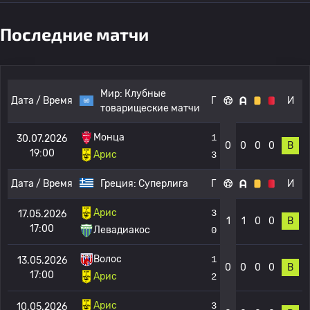
Последние матчи
Мир:
Клубные
Дата / Время
Г
И
товарищеские матчи
Монца
1
30.07.2026
0
0
0
0
В
19:00
Арис
3
Дата / Время
Греция:
Суперлига
Г
И
Арис
3
17.05.2026
1
1
0
0
В
17:00
Левадиакос
0
Волос
1
13.05.2026
0
0
0
0
В
17:00
Арис
2
Арис
3
10.05.2026