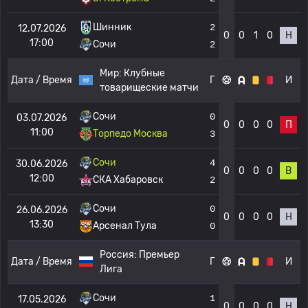
Шинник
2
12.07.2026
0
0
1
0
Н
17:00
Сочи
2
Мир:
Клубные
Дата / Время
Г
И
товарищеские матчи
Сочи
0
03.07.2026
0
0
0
0
П
11:00
Торпедо Москва
3
Сочи
4
30.06.2026
0
0
0
0
В
12:00
СКА Хабаровск
2
Сочи
0
26.06.2026
0
0
0
0
Н
13:30
Арсенал Тула
0
Россия:
Премьер
Дата / Время
Г
И
Лига
Сочи
1
17.05.2026
0
0
0
0
Н