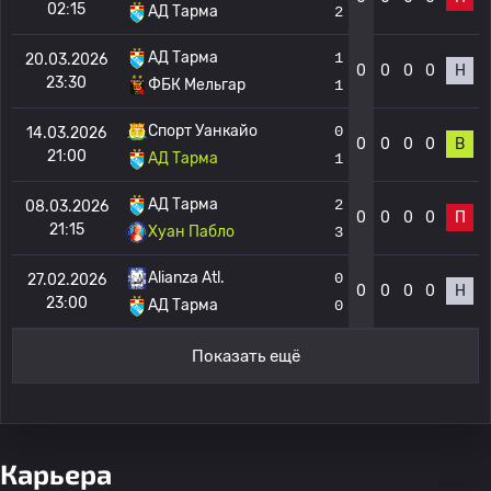
02:15
АД Тарма
2
АД Тарма
1
20.03.2026
0
0
0
0
Н
23:30
ФБК Мельгар
1
Спорт Уанкайо
0
14.03.2026
0
0
0
0
В
21:00
АД Тарма
1
АД Тарма
2
08.03.2026
0
0
0
0
П
21:15
Хуан Пабло
3
Alianza Atl.
0
27.02.2026
0
0
0
0
Н
23:00
АД Тарма
0
Показать ещё
Карьера