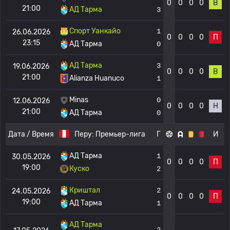
0
0
0
0
В
21:00
АД Тарма
3
Спорт Уанкайо
1
26.06.2026
0
0
0
0
П
23:15
АД Тарма
0
АД Тарма
3
19.06.2026
0
0
0
0
В
21:00
Alianza Huanuco
1
Minas
0
12.06.2026
0
0
0
0
Н
21:00
АД Тарма
0
Дата / Время
Перу:
Премьер-лига
Г
И
АД Тарма
1
30.05.2026
0
0
0
0
П
19:00
Куско
2
Криштал
2
24.05.2026
0
0
0
0
П
19:00
АД Тарма
1
АД Тарма
2