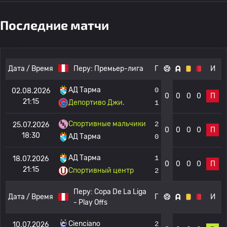
Последние матчи
Дата / Время
Перу:
Премьер-лига
Г
И
АД Тарма
0
02.08.2026
0
0
0
0
П
21:15
Депортиво Джи.
1
Спортивные мальчики
2
25.07.2026
0
0
0
0
П
18:30
АД Тарма
0
АД Тарма
1
18.07.2026
0
0
0
0
П
21:15
Спортивный центр
2
Перу:
Copa De La Liga
Дата / Время
Г
И
- Play Offs
Cienciano
2
10.07.2026