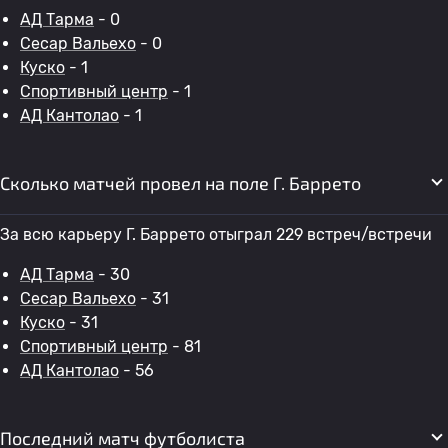
АД Тарма
- 0
Сесар Вальехо
- 0
Куско
- 1
Спортивный центр
- 1
АД Кантолао
- 1
Сколько матчей провел на поле Г. Баррето
За всю карьеру Г. Баррето отыграл 229 встреч/встречи
АД Тарма
- 30
Сесар Вальехо
- 31
Куско
- 31
Спортивный центр
- 81
АД Кантолао
- 56
Последний матч футболиста