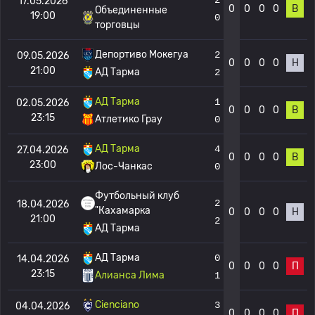
17.05.2026
0
0
0
0
В
Объединенные
19:00
0
торговцы
Депортиво Мокегуа
2
09.05.2026
0
0
0
0
Н
21:00
АД Тарма
2
АД Тарма
1
02.05.2026
0
0
0
0
В
23:15
Атлетико Грау
0
АД Тарма
4
27.04.2026
0
0
0
0
В
23:00
Лос-Чанкас
0
Футбольный клуб
2
18.04.2026
"Кахамарка
0
0
0
0
Н
21:00
2
АД Тарма
АД Тарма
0
14.04.2026
0
0
0
0
П
23:15
Алианса Лима
1
Cienciano
3
04.04.2026
0
0
0
0
П