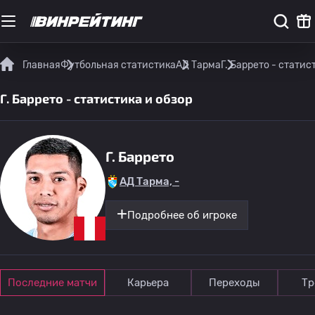
Главная
Футбольная статистика
АД Тарма
Г. Баррето - статис
Г. Баррето - статистика и обзор
Г. Баррето
АД Тарма, -
Подробнее об игроке
Последние матчи
Карьера
Переходы
Тр