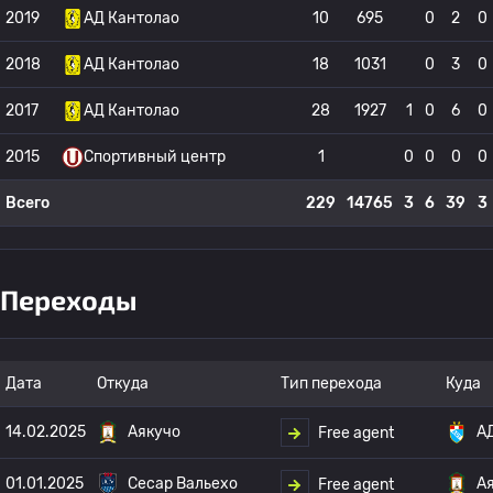
2019
АД Кантолао
10
695
0
2
0
2018
АД Кантолао
18
1031
0
3
0
2017
АД Кантолао
28
1927
1
0
6
0
2015
Спортивный центр
1
0
0
0
0
Всего
229
14765
3
6
39
3
Переходы
Дата
Откуда
Тип перехода
Куда
14.02.2025
Аякучо
А
Free agent
01.01.2025
Сесар Вальехо
А
Free agent