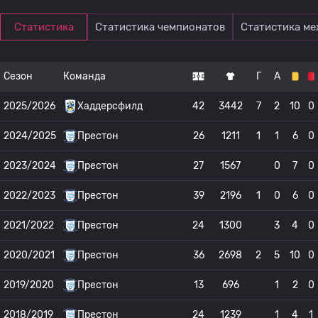
Статистика
Статистика чемпионатов
Статистика м
Сезон
Команда
Г
А
2025/2026
Хаддерсфилд
42
3442
7
2
10
0
2024/2025
Престон
26
1211
1
1
6
0
2023/2024
Престон
27
1567
0
7
0
2022/2023
Престон
39
2196
1
0
6
0
2021/2022
Престон
24
1300
3
4
0
2020/2021
Престон
36
2698
2
5
10
0
2019/2020
Престон
13
696
1
2
0
2018/2019
Престон
24
1239
1
4
1