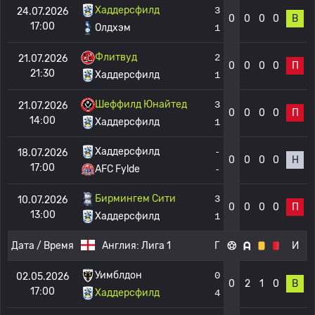
Хаддерсфилд
3
24.07.2026
0
0
0
0
В
17:00
Олдхэм
1
Флитвуд
2
21.07.2026
0
0
0
0
П
21:30
Хаддерсфилд
1
Шеффилд Юнайтед
3
21.07.2026
0
0
0
0
П
14:00
Хаддерсфилд
1
Хаддерсфилд
-
18.07.2026
0
0
0
0
Н
17:00
AFC Fylde
-
Бирмингем Сити
3
10.07.2026
0
0
0
0
П
13:00
Хаддерсфилд
1
Дата / Время
Англия:
Лига 1
Г
И
Уимблдон
0
02.05.2026
0
2
1
0
В
17:00
Хаддерсфилд
4