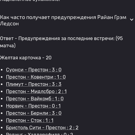
Как часто получает предупреждения Райан Грэм
Ледсон
Ответ - Предупреждения за последние встречи: (95
матча)
Желтая карточка - 20
Суонси - Престон : 3 : 0
Престон - Ковентри : 1 : 0
Плимут - Престон : 3 : 3
Престон - Мидлсбро : 2 : 1
Престон - Вайкомб : 1 : 0
Норвич - Престон : 0 : 1
Престон - Бернли : 3 : 0
Престон - Сток : 1 : 1
Бристоль Сити - Престон : 2 : 2
Рединг - Хаддерсфилд : 0 : 2