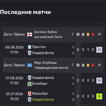
Последние матчи
Англия:
Кубок
Дата / Время
Г
И
английской Лиги
Престон
1
08.08.2026
0
0
1
0
Н
17:00
Хаддерсфилд
1
Мир:
Клубные
Дата / Время
Г
И
товарищеские матчи
Хаддерсфилд
1
01.08.2026
0
0
0
0
Н
17:00
Блэкберн
1
Мидлсбро
1
25.07.2026
0
0
0
0
В
15:00
Хаддерсфилд
3