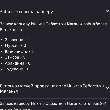
Забитые голы за карьеру
За всю карьеру Иньиго Себастьян Маганья забил более
8 гол/голов
Эльденсе
- 1
Мурсия
- 0
Юнионисты
- 2
Замора
- 5
Арандина
- 0
Туделано
- 0
Сколько матчей провел на поле Иньиго Себастьян
Маганья
За всю карьеру Иньиго Себастьян Маганья отыграл 231
встреч/встречи