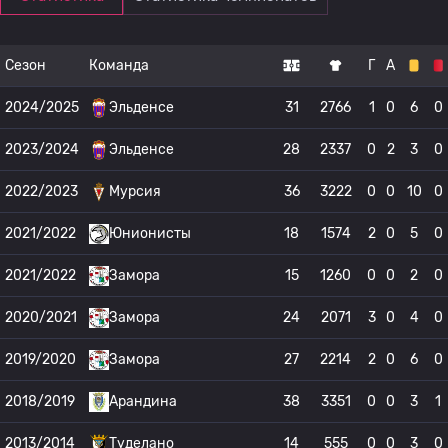
Сезон
Команда
Г
А
2024/2025
Эльденсе
31
2766
1
0
6
0
2023/2024
Эльденсе
28
2337
0
2
3
0
2022/2023
Мурсия
36
3222
0
0
10
0
2021/2022
Юнионисты
18
1574
2
0
5
0
2021/2022
Замора
15
1260
0
0
2
0
2020/2021
Замора
24
2071
3
0
4
0
2019/2020
Замора
27
2214
2
0
6
0
2018/2019
Арандина
38
3351
0
0
3
1
2013/2014
Туделано
14
555
0
0
3
0