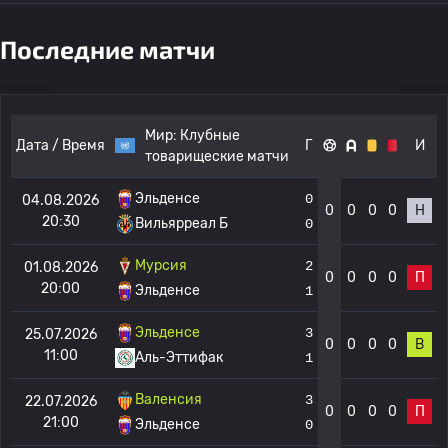
Последние матчи
Мир:
Клубные
Дата / Время
Г
И
товарищеские матчи
Эльденсе
0
04.08.2026
0
0
0
0
Н
20:30
Вильярреал Б
0
Мурсия
2
01.08.2026
0
0
0
0
П
20:00
Эльденсе
1
Эльденсе
3
25.07.2026
0
0
0
0
В
11:00
Аль-Эттифак
1
Валенсия
3
22.07.2026
0
0
0
0
П
21:00
Эльденсе
0