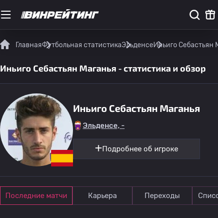
Главная
Футбольная статистика
Эльденсе
Иньиго Себастьян М
Иньиго Себастьян Маганья - статистика и обзор
Иньиго Себастьян Маганья
Эльденсе, -
Подробнее об игроке
Последние матчи
Карьера
Переходы
Спис