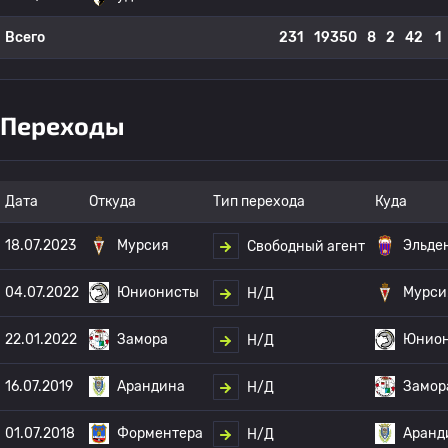
Всего
231
19350
8
2
42
1
Переходы
Дата
Откуда
Тип перехода
Куда
18.07.2023
Мурсия
Эльде
Свободный агент
04.07.2022
Юнионисты
Мурси
Н/Д
22.01.2022
Замора
Юнио
Н/Д
16.07.2019
Арандина
Замор
Н/Д
01.07.2018
Форментера
Аранд
Н/Д