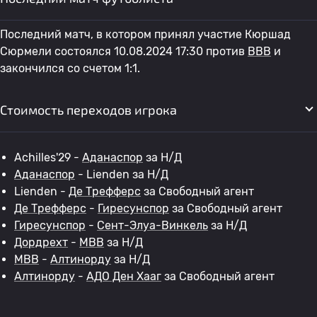
Последний матч, в котором принял участие Кюршад
Сюрмели состоялся 10.08.2024 17:30 против
ВВВ
и
закончился со счетом 1:1.
Стоимость переходов игрока
Achilles'29 -
Аданаспор
за Н/Д
Аданаспор
- Lienden за Н/Д
Lienden -
Де Трефферс
за Свободный агент
Де Трефферс
-
Гиресунспор
за Свободный агент
Гиресунспор
-
Сент-Элуа-Винкель
за Н/Д
Дордрехт
-
МВВ
за Н/Д
МВВ
-
Алтинорду
за Н/Д
Алтинорду
-
АДО Ден Хааг
за Свободный агент