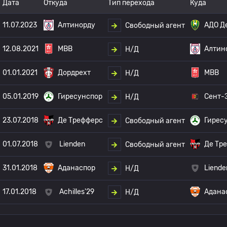
Дата
Откуда
Тип перехода
Куда
11.07.2023
Алтинорду
АДО Д
Свободный агент
12.08.2021
МВВ
Алтин
Н/Д
01.01.2021
Дордрехт
МВВ
Н/Д
05.01.2019
Гиресунспор
Сент-
Н/Д
23.07.2018
Де Трефферс
Гирес
Свободный агент
01.07.2018
Lienden
Де Тр
Свободный агент
31.01.2018
Аданаспор
Liende
Н/Д
17.01.2018
Achilles'29
Адана
Н/Д