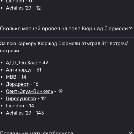
Lienden - 0
Achilles '29 - 12
Сколько матчей провел на поле Кюршад Сюрмели
За всю карьеру Кюршад Сюрмели отыграл 311 встреч/
встречи
АДО Ден Хааг
- 42
Алтинорду
- 51
МВВ
- 14
Дордрехт
- 16
Сент-Элуа-Винкель
- 19
Гиресунспор
- 12
Lienden - 14
Achilles '29 - 143
Последний матч футболиста