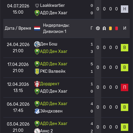
Laakkwartier
0
04.07.2026
0
0
0
0
Н
15:00
АДО Ден Хааг
0
Нидерланды:
Дата / Время
Г
И
Дивизион 1
Ден Бош
1
24.04.2026
0
0
0
0
В
21:00
АДО Ден Хааг
3
АДО Ден Хааг
5
17.04.2026
0
0
0
0
В
21:00
РKC Валвейк
1
Дордрехт
1
12.04.2026
0
0
0
0
П
13:15
АДО Ден Хааг
0
АДО Ден Хааг
4
06.04.2026
0
0
0
0
В
17:45
Эйндховен
0
АДО Ден Хааг
4
03.04.2026
0
0
0
0
В
21:00
Аякс 2
2