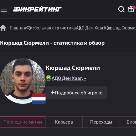
Главная
Футбольная статистика
АДО Ден Хааг
Кюршад Сюрмел
Кюршад Сюрмели - статистика и обзор
Кюршад Сюрмели
АДО Ден Хааг, -
Подробнее об игроке
Последние матчи
Карьера
Переходы
Био