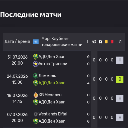
Последние матчи
Мир:
Клубные
Дата / Время
Г
И
товарищеские матчи
АДО Ден Хааг
0
31.07.2026
0
0
0
0
Н
20:00
Астра Триполи
0
Ломмель
0
24.07.2026
0
0
0
0
В
15:00
АДО Ден Хааг
4
КВ Мехелен
0
18.07.2026
0
0
0
0
Н
14:15
АДО Ден Хааг
0
Westlands Elftal
0
07.07.2026
0
0
0
0
Н
20:00
АДО Ден Хааг
0