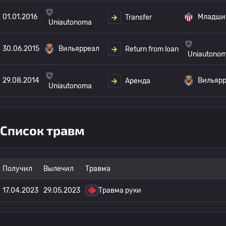
01.01.2016
Младши
Transfer
Uniautonoma
30.06.2015
Вильярреал
Return from loan
Uniautono
29.08.2014
Вильяр
Аренда
Uniautonoma
Список травм
Получил
Вылечил
Травма
17.04.2023
29.05.2023
Травма руки