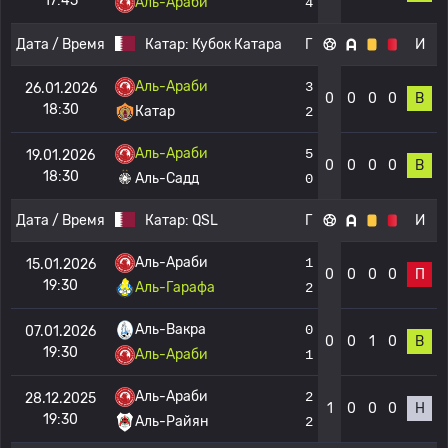
17:45
Аль-Араби
4
Дата / Время
Катар:
Кубок Катара
Г
И
Аль-Араби
3
26.01.2026
0
0
0
0
В
18:30
Катар
2
Аль-Араби
5
19.01.2026
0
0
0
0
В
18:30
Аль-Садд
0
Дата / Время
Катар:
QSL
Г
И
Аль-Араби
1
15.01.2026
0
0
0
0
П
19:30
Аль-Гарафа
2
Аль-Вакра
0
07.01.2026
0
0
1
0
В
19:30
Аль-Араби
1
Аль-Араби
2
28.12.2025
1
0
0
0
Н
19:30
Аль-Райян
2