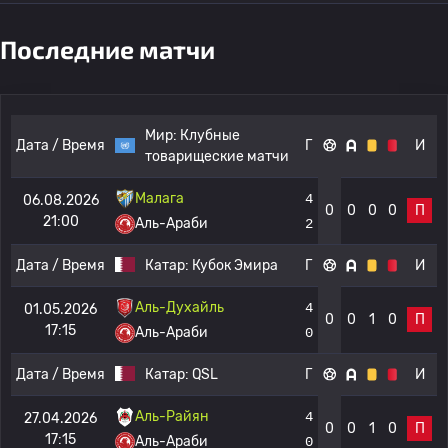
Последние матчи
Мир:
Клубные
Дата / Время
Г
И
товарищеские матчи
Малага
4
06.08.2026
0
0
0
0
П
21:00
Аль-Араби
2
Дата / Время
Катар:
Кубок Эмира
Г
И
Аль-Духайль
4
01.05.2026
0
0
1
0
П
17:15
Аль-Араби
0
Дата / Время
Катар:
QSL
Г
И
Аль-Райян
4
27.04.2026
0
0
1
0
П
17:15
Аль-Араби
0