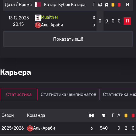
Дата / Время
Катар:
Кубок Катара
Г
И
Muaither
3
13.12.2025
0
0
0
0
П
20:15
Аль-Араби
0
Показать ещё
Карьера
Статистика
Статистика чемпионатов
Статистика м
Сезон
Команда
Г
А
2025/2026
Аль-Араби
6
540
0
2
0