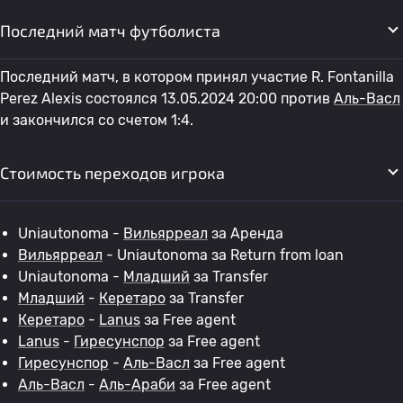
Последний матч футболиста
Последний матч, в котором принял участие R. Fontanilla
Perez Alexis состоялся 13.05.2024 20:00 против
Аль-Васл
и закончился со счетом 1:4.
Стоимость переходов игрока
Uniautonoma -
Вильярреал
за Аренда
Вильярреал
- Uniautonoma за Return from loan
Uniautonoma -
Младший
за Transfer
Младший
-
Керетаро
за Transfer
Керетаро
-
Lanus
за Free agent
Lanus
-
Гиресунспор
за Free agent
Гиресунспор
-
Аль-Васл
за Free agent
Аль-Васл
-
Аль-Араби
за Free agent