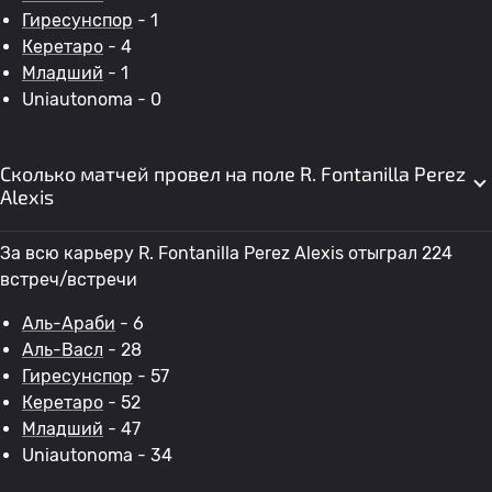
Гиресунспор
- 1
Керетаро
- 4
Младший
- 1
Uniautonoma - 0
Сколько матчей провел на поле R. Fontanilla Perez
Alexis
За всю карьеру R. Fontanilla Perez Alexis отыграл 224
встреч/встречи
Аль-Араби
- 6
Аль-Васл
- 28
Гиресунспор
- 57
Керетаро
- 52
Младший
- 47
Uniautonoma - 34