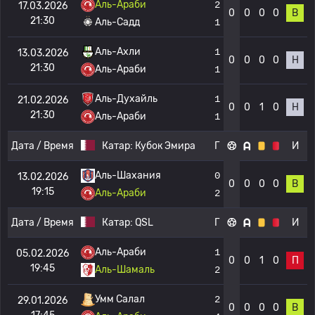
Аль-Араби
2
17.03.2026
0
0
0
0
В
21:30
Аль-Садд
1
Аль-Ахли
1
13.03.2026
0
0
0
0
Н
21:30
Аль-Араби
1
Аль-Духайль
1
21.02.2026
0
0
1
0
Н
21:30
Аль-Араби
1
Дата / Время
Катар:
Кубок Эмира
Г
И
Аль-Шахания
0
13.02.2026
0
0
0
0
В
19:15
Аль-Араби
2
Дата / Время
Катар:
QSL
Г
И
Аль-Араби
1
05.02.2026
0
0
1
0
П
19:45
Аль-Шамаль
2
Умм Салал
2
29.01.2026
0
0
0
0
В