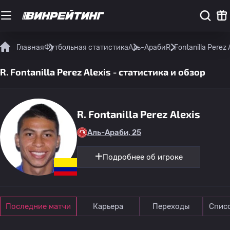
Главная
Футбольная статистика
Аль-Араби
R. Fontanilla Perez
R. Fontanilla Perez Alexis - статистика и обзор
R. Fontanilla Perez Alexis
Аль-Араби, 25
Подробнее об игроке
Последние матчи
Карьера
Переходы
Спис