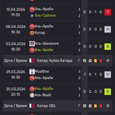
Аль-Араби
1
13.04.2026
0
0
1
0
П
19:30
Аль-Сайлия
2
Аль-Араби
1
08.04.2026
0
0
0
0
Н
18:30
Катар
1
Аль-Шахания
0
03.04.2026
0
0
0
0
В
18:30
Аль-Араби
2
Дата / Время
Катар:
Кубок Катара
Г
И
Muaither
3
29.03.2026
1
0
1
0
Н
18:30
Аль-Араби
3
Аль-Араби
3
25.03.2026
0
0
0
0
В
20:15
Аль-Вааб
1
Дата / Время
Катар:
QSL
Г
И