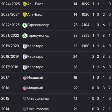
2024/2025
Аль-Васл
14
1099
1
1
1
0
2023/2024
Аль-Васл
14
1020
1
0
2
0
2022/2023
Гиресунспор
25
2104
0
6
1
2021/2022
Гиресунспор
32
2872
1
1
8
1
2019/2020
Керетаро
12
1080
1
1
4
0
2018/2019
Керетаро
24
2
2
8
2
2017/2018
Керетаро
16
1
1
6
0
2017
Младший
18
1
0
4
0
2016
Младший
29
0
0
8
2
2015
Uniautonoma
13
0
0
1
0
2014
Uniautonoma
21
0
0
7
1