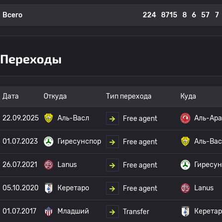
Всего
224
8715
8
6
57
7
Переходы
Дата
Откуда
Тип перехода
Куда
22.09.2025
Аль-Васл
Аль-Ар
Free agent
01.07.2023
Гиресунспор
Аль-Вас
Free agent
26.07.2021
Lanus
Гиресун
Free agent
05.10.2020
Керетаро
Lanus
Free agent
01.07.2017
Младший
Керетар
Transfer