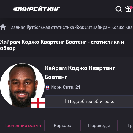
Главная
Футбольная статистика
Йорк Сити
Хайрам Коджо Квар
Хайрам Коджо Квартенг Боатенг - статистика и
обзор
Хайрам Коджо Квартенг
Боатенг
Йорк Сити, 21
Подробнее об игроке
Последние матчи
Карьера
Переходы
Тр