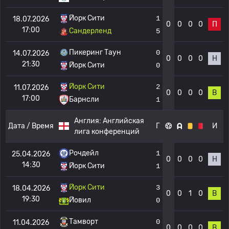
Йорк Сити
1
18.07.2026
0
0
0
0
П
17:00
Сандерленд
5
Пикеринг Таун
0
14.07.2026
0
0
0
0
Н
21:30
Йорк Сити
0
Йорк Сити
2
11.07.2026
0
0
0
0
В
17:00
Барнсли
1
Англия:
Английская
Дата / Время
Г
И
лига конференций
Рочдейл
1
25.04.2026
0
0
0
0
Н
14:30
Йорк Сити
1
Йорк Сити
3
18.04.2026
0
0
1
0
В
19:30
Йовил
0
Тамворт
0
11.04.2026
0
0
0
0
В