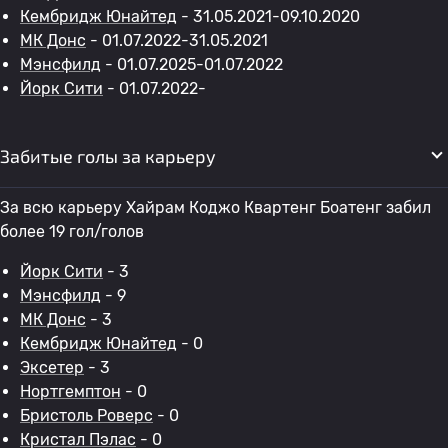
Кембридж Юнайтед
- 31.05.2021-09.10.2020
МК Донс
- 01.07.2022-31.05.2021
Мэнсфилд
- 01.07.2025-01.07.2022
Йорк Сити
- 01.07.2022-
Забитые голы за карьеру
За всю карьеру Хайрам Коджо Квартенг Боатенг забил
более 19 гол/голов
Йорк Сити
- 3
Мэнсфилд
- 9
МК Донс
- 3
Кембридж Юнайтед
- 0
Эксетер
- 3
Нортгемптон
- 0
Бристоль Роверс
- 0
Кристал Пэлас
- 0