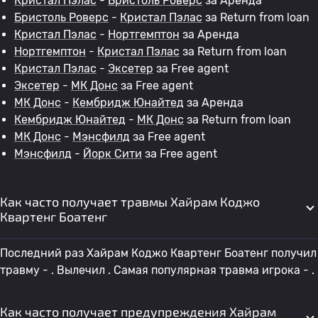
Кристал Пэлас
-
Бристоль Роверс
за Аренда
Бристоль Роверс
-
Кристал Пэлас
за Return from loan
Кристал Пэлас
-
Нортгемптон
за Аренда
Нортгемптон
-
Кристал Пэлас
за Return from loan
Кристал Пэлас
-
Эксетер
за Free agent
Эксетер
-
МК Донс
за Free agent
МК Донс
-
Кембридж Юнайтед
за Аренда
Кембридж Юнайтед
-
МК Донс
за Return from loan
МК Донс
-
Мэнсфилд
за Free agent
Мэнсфилд
-
Йорк Сити
за Free agent
Как часто получает травмы Хайрам Коджо
Квартенг Боатенг
Последний раз Хайрам Коджо Квартенг Боатенг получил
травму - . Вылечил . Самая популярная травма игрока - .
Как часто получает предупреждения Хайрам