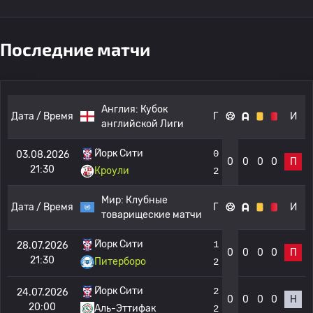
Последние матчи
Англия:
Кубок
Дата / Время
Г
И
английской Лиги
Йорк Сити
0
03.08.2026
0
0
0
0
П
21:30
Кроули
2
Мир:
Клубные
Дата / Время
Г
И
товарищеские матчи
Йорк Сити
1
28.07.2026
0
0
0
0
П
21:30
Питерборо
2
Йорк Сити
2
24.07.2026
0
0
0
0
Н
20:00
Аль-Эттифак
2