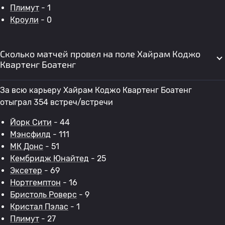
Плимут
- 1
Кроули
- 0
Сколько матчей провел на поле Хайрам Коджо
Квартенг Боатенг
За всю карьеру Хайрам Коджо Квартенг Боатенг
отыграл 354 встреч/встречи
Йорк Сити
- 44
Мэнсфилд
- 111
МК Донс
- 51
Кембридж Юнайтед
- 25
Эксетер
- 69
Нортгемптон
- 16
Бристоль Роверс
- 9
Кристал Пэлас
- 1
Плимут
- 27