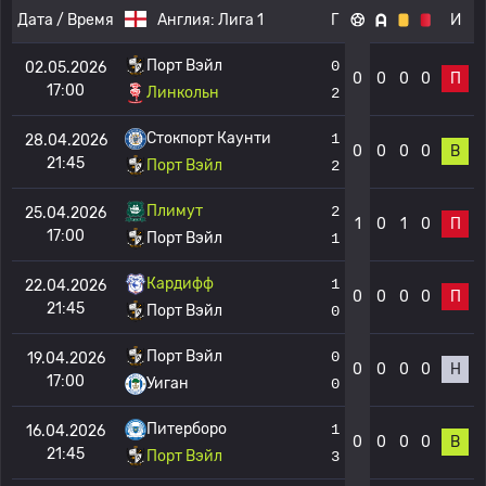
Дата / Время
Англия:
Лига 1
Г
И
Порт Вэйл
0
02.05.2026
0
0
0
0
П
17:00
Линкольн
2
Стокпорт Каунти
1
28.04.2026
0
0
0
0
В
21:45
Порт Вэйл
2
Плимут
2
25.04.2026
1
0
1
0
П
17:00
Порт Вэйл
1
Кардифф
1
22.04.2026
0
0
0
0
П
21:45
Порт Вэйл
0
Порт Вэйл
0
19.04.2026
0
0
0
0
Н
17:00
Уиган
0
Питерборо
1
16.04.2026
0
0
0
0
В
21:45
Порт Вэйл
3