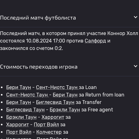
Последний матч футболиста
Последний матч, в котором принял участие Коннор Холл
состоялся 10.08.2024 17:00 против
Салфорд
и
закончился со счетом 0:2.
Стоимость переходов игрока
Бери Таун
-
Сент-Ниотс Таун
за Loan
Сент-Ниотс Таун
-
Бери Таун
за Return from loan
Бери Таун
-
Биглесвид Таун
за Transfer
Биглесвид Таун
-
Брэкли Таун
за Free agent
Брэкли Таун
-
Харрогит
за
Харрогит
-
Порт Вэйл
за
Порт Вэйл
-
Колчестер
за