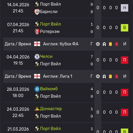
Порт Вэйл
0
14.04.2026
0
0
0
0
Н
21:45
Барнсли
0
Порт Вэйл
1
07.04.2026
0
0
0
0
В
21:45
Ротерхэм
0
Дата / Время
Англия:
Кубок ФА
Г
И
Челси
7
04.04.2026
0
0
0
0
П
19:15
Порт Вэйл
0
Дата / Время
Англия:
Лига 1
Г
И
Вайкомб
4
28.03.2026
0
0
0
0
П
18:00
Порт Вэйл
0
Донкастер
1
24.03.2026
0
0
0
0
П
22:45
Порт Вэйл
0
Порт Вэйл
1
21.03.2026
0
0
0
0
В