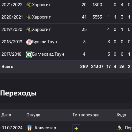
2021/2022
Харрогит
20
1800
0
4
0
2020/2021
Харрогит
41
3553
1
1
3
1
2019/2020
Харрогит
35
4
0
1
0
2018/2019
Брэкли Таун
3
3
0
0
0
2017/2018
Биглесвид Таун
4
3
0
0
1
Всего
289
21307
17
4
26
2
Переходы
Дата
Откуда
Тип перехода
Куда
01.07.2024
Колчестер
Пор