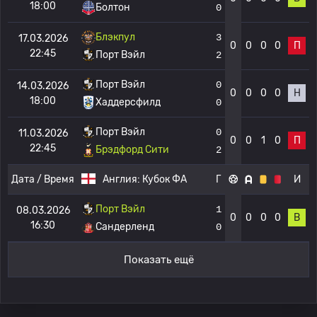
18:00
Болтон
0
Блэкпул
3
17.03.2026
0
0
0
0
П
22:45
Порт Вэйл
2
Порт Вэйл
0
14.03.2026
0
0
0
0
Н
18:00
Хаддерсфилд
0
Порт Вэйл
0
11.03.2026
0
0
1
0
П
22:45
Брэдфорд Сити
2
Дата / Время
Англия:
Кубок ФА
Г
И
Порт Вэйл
1
08.03.2026
0
0
0
0
В
16:30
Сандерленд
0
Показать ещё