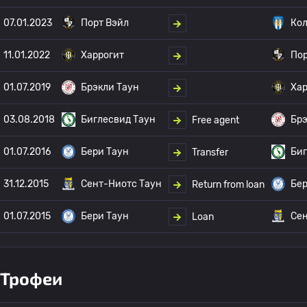
07.01.2023
Порт Вэйл
Кол
11.01.2022
Харрогит
Пор
01.07.2019
Брэкли Таун
Хар
03.08.2018
Биглесвид Таун
Брэ
Free agent
01.07.2016
Бери Таун
Биг
Transfer
31.12.2015
Сент-Ниотс Таун
Бер
Return from loan
01.07.2015
Бери Таун
Сен
Loan
Трофеи