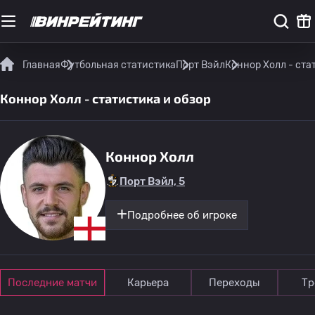
Главная
Футбольная статистика
Порт Вэйл
Коннор Холл - ста
Коннор Холл - статистика и обзор
Коннор Холл
Порт Вэйл, 5
Подробнее об игроке
Последние матчи
Карьера
Переходы
Тр