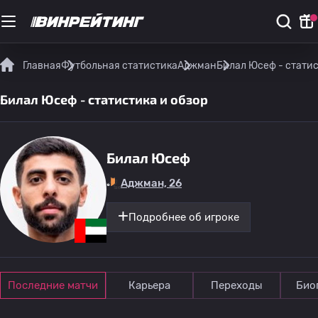
Главная
Футбольная статистика
Аджман
Билал Юсеф - статис
Билал Юсеф - статистика и обзор
Билал Юсеф
Аджман, 26
Подробнее об игроке
Последние матчи
Карьера
Переходы
Био