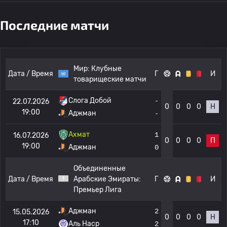
Последние матчи
Мир:
Клубные
Дата / Время
Г
И
товарищеские матчи
Слога Добой
-
22.07.2026
0
0
0
0
Н
19:00
Аджман
-
Ахмат
1
16.07.2026
0
0
0
0
П
19:00
Аджман
0
Объединенные
Дата / Время
Арабские Эмираты:
Г
И
Премьер Лига
Аджман
2
15.05.2026
0
0
0
0
Н
17:10
Аль Наср
2