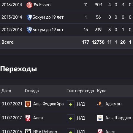
2013/2014
RW Essen
11
903
4
0
3
0
2013/2014
Бохум до 19 лет
1
56
0
0
0
0
2012/2013
Бохум до 19 лет
15
319
3
0
1
0
Всего
177
12738
11
1
28
1
Переходы
Дата
Откуда
Тип перехода
Куда
01.07.2021
Аль-Фуджайра
Аджман
Н/Д
01.07.2017
Ален
Аль-Шарджа
Н/Д
01.07.2016
BSV Rehden
Ален
Н/Д