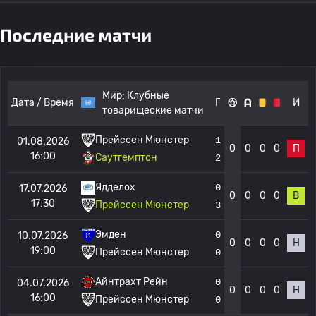
Последние матчи
Мир:
Клубные
Дата / Время
Г
И
товарищеские матчи
Прейссен Мюнстер
1
01.08.2026
0
0
0
0
П
16:00
Саутгемптон
2
Ядделох
0
17.07.2026
0
0
0
0
В
17:30
Прейссен Мюнстер
3
Эмден
0
10.07.2026
0
0
0
0
Н
19:00
Прейссен Мюнстер
0
Айнтрахт Рейн
0
04.07.2026
0
0
0
0
Н
16:00
Прейссен Мюнстер
0