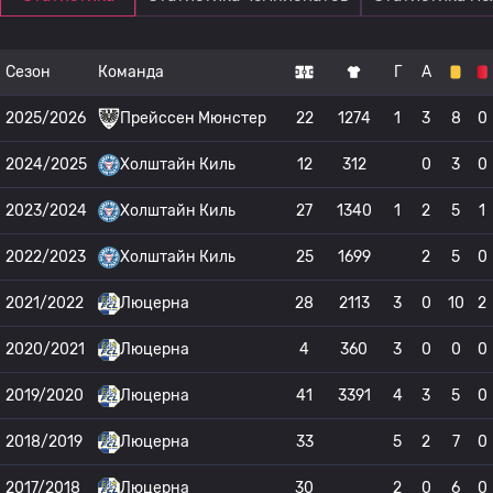
Сезон
Команда
Г
А
2025/2026
Прейссен Мюнстер
22
1274
1
3
8
0
2024/2025
Холштайн Киль
12
312
0
3
0
2023/2024
Холштайн Киль
27
1340
1
2
5
1
2022/2023
Холштайн Киль
25
1699
2
5
0
2021/2022
Люцерна
28
2113
3
0
10
2
2020/2021
Люцерна
4
360
3
0
0
0
2019/2020
Люцерна
41
3391
4
3
5
0
2018/2019
Люцерна
33
5
2
7
0
2017/2018
Люцерна
30
2
0
6
0