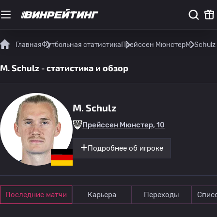
Главная
Футбольная статистика
Прейссен Мюнстер
M. Schulz
M. Schulz - статистика и обзор
M. Schulz
Прейссен Мюнстер, 10
Подробнее об игроке
Последние матчи
Карьера
Переходы
Спис