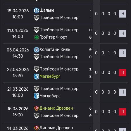
Шальке
-
18.04.2026
0
0
0
0
Н
18:00
Прейссен Мюнстер
-
Прейссен Мюнстер
0
11.04.2026
0
0
0
0
Н
14:00
Гройтер Фюрт
0
Холштайн Киль
0
05.04.2026
0
0
1
0
Н
14:30
Прейссен Мюнстер
0
Прейссен Мюнстер
1
22.03.2026
0
0
0
0
П
15:30
Магдебург
3
Прейссен Мюнстер
-
21.03.2026
0
0
0
0
Н
18:00
Магдебург
-
Динамо Дрезден
6
15.03.2026
0
0
0
0
П
15:30
Прейссен Мюнстер
0
Динамо Дрезден
-
14.03.2026