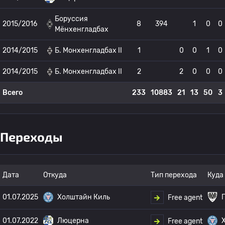
Боруссия
2015/2016
8
394
1
0
0
Мёнхенгладбах
2014/2015
Б. Монхенгладбах II
1
0
0
1
0
2014/2015
Б. Монхенгладбах II
2
2
0
0
0
Всего
233
10883
21
13
50
3
Переходы
Дата
Откуда
Тип перехода
Куда
01.07.2025
Холштайн Киль
Free agent
01.07.2022
Люцерна
Free agent