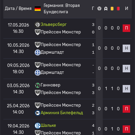
Германия:
Вторая
Дата / Время
Г
И
Бундеслига
Эльверсберг
3
17.05.2026
0
0
0
0
П
16:30
Прейссен Мюнстер
0
Прейссен Мюнстер
1
10.05.2026
0
0
0
0
Н
14:30
Дармштадт
1
Прейссен Мюнстер
-
09.05.2026
0
0
0
0
Н
18:00
Дармштадт
-
Ганновер
3
03.05.2026
0
1
1
0
Н
14:30
Прейссен Мюнстер
3
Прейссен Мюнстер
2
25.04.2026
0
0
1
0
П
14:00
Арминия Билефельд
3
Шальке
4
19.04.2026
0
0
1
0
П
14:30
Прейссен Мюнстер
1