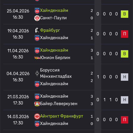
Хайнденхайм
2
25.04.2026
0
0
0
0
В
16:30
Санкт-Паули
0
Фрайбург
2
19.04.2026
0
0
0
0
П
16:30
Хайнденхайм
1
Хайнденхайм
3
11.04.2026
0
0
0
0
В
16:30
Юнион Берлин
1
Боруссия
2
04.04.2026
Мёнхенгладбах
1
0
0
0
Н
16:30
2
Хайнденхайм
Хайнденхайм
3
21.03.2026
0
1
1
0
Н
17:30
Байер Леверкузен
3
Айнтрахт Франкфурт
1
14.03.2026
0
0
0
0
П
17:30
Хайнденхайм
0