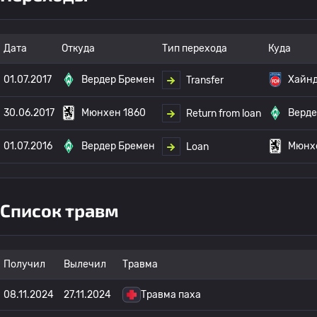
Дата
Откуда
Тип перехода
Куда
01.07.2017
Вердер Бремен
Хайн
Transfer
30.06.2017
Мюнхен 1860
Верде
Return from loan
01.07.2016
Вердер Бремен
Мюнх
Loan
Список травм
Получил
Вылечил
Травма
08.11.2024
27.11.2024
Травма паха