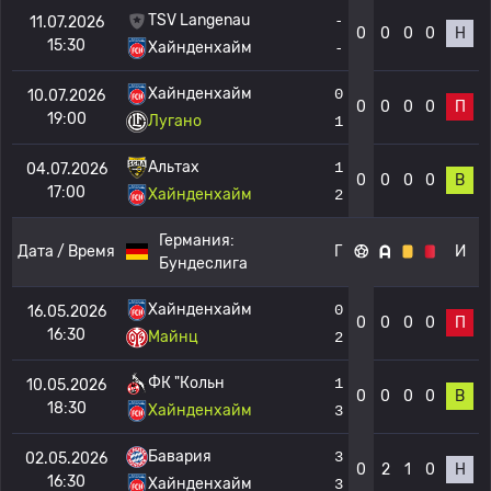
TSV Langenau
-
11.07.2026
0
0
0
0
Н
15:30
Хайнденхайм
-
Хайнденхайм
0
10.07.2026
0
0
0
0
П
19:00
Лугано
1
Альтах
1
04.07.2026
0
0
0
0
В
17:00
Хайнденхайм
2
Германия:
Дата / Время
Г
И
Бундеслига
Хайнденхайм
0
16.05.2026
0
0
0
0
П
16:30
Майнц
2
ФК "Кольн
1
10.05.2026
0
0
0
0
В
18:30
Хайнденхайм
3
Бавария
3
02.05.2026
0
2
1
0
Н
16:30
Хайнденхайм
3