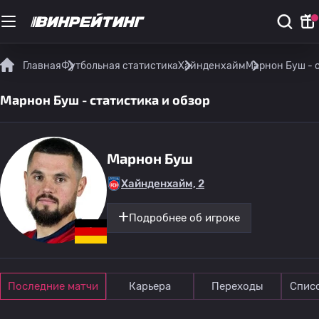
Главная
Футбольная статистика
Хайнденхайм
Марнон Буш - 
Марнон Буш - статистика и обзор
Марнон Буш
Хайнденхайм, 2
Подробнее об игроке
Последние матчи
Карьера
Переходы
Спис