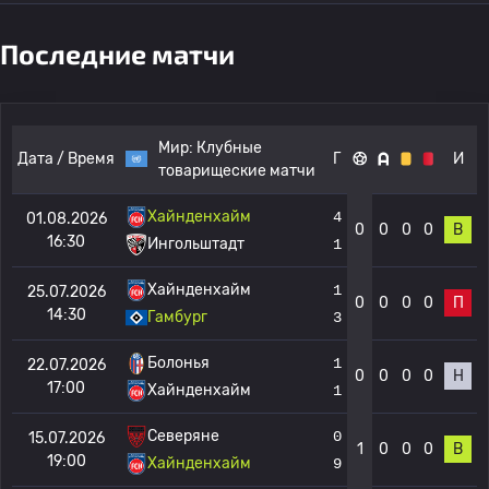
Последние матчи
Мир:
Клубные
Дата / Время
Г
И
товарищеские матчи
Хайнденхайм
4
01.08.2026
0
0
0
0
В
16:30
Ингольштадт
1
Хайнденхайм
1
25.07.2026
0
0
0
0
П
14:30
Гамбург
3
Болонья
1
22.07.2026
0
0
0
0
Н
17:00
Хайнденхайм
1
Северяне
0
15.07.2026
1
0
0
0
В
19:00
Хайнденхайм
9