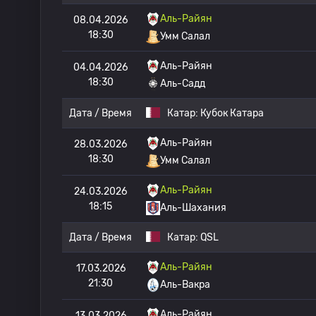
Аль-Райян
08.04.2026
18:30
Умм Салал
Аль-Райян
04.04.2026
18:30
Аль-Садд
Дата / Время
Катар:
Кубок Катара
Аль-Райян
28.03.2026
18:30
Умм Салал
Аль-Райян
24.03.2026
18:15
Аль-Шахания
Дата / Время
Катар:
QSL
Аль-Райян
17.03.2026
21:30
Аль-Вакра
Аль-Райян
13.03.2026