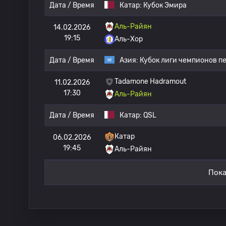
Дата / Время
Катар:
Кубок Эмира
Аль-Райян
14.02.2026
19:15
Аль-Хор
Дата / Время
Азия:
Кубок лиги чемпионов п
Tadamone Hadramout
11.02.2026
17:30
Аль-Райян
Дата / Время
Катар:
QSL
Катар
06.02.2026
19:45
Аль-Райян
Пока