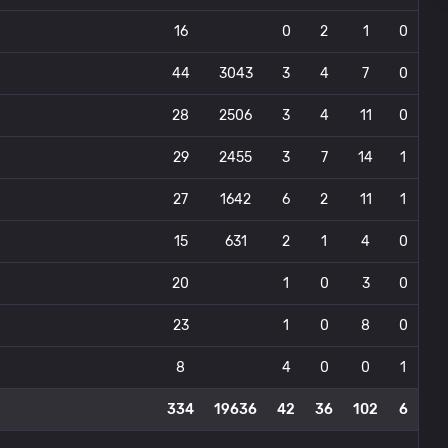
16
0
2
1
0
44
3043
3
4
7
0
28
2506
3
4
11
0
29
2455
3
7
14
1
27
1642
6
2
11
1
15
631
2
1
4
0
20
1
0
3
0
23
1
0
8
0
8
4
0
0
1
334
19636
42
36
102
6