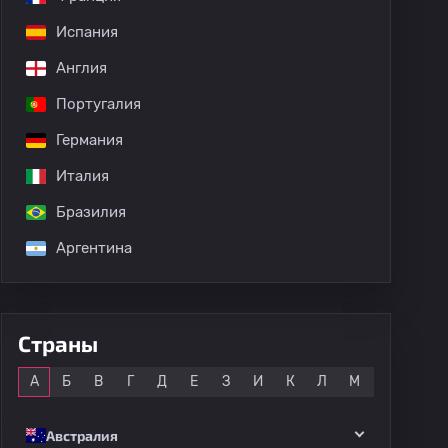
Испания
Англия
Португалия
Германия
Италия
Бразилия
Аргентина
Страны
Все
А
Б
В
Г
Д
Е
З
И
К
Л
М
Н
О
Австралия