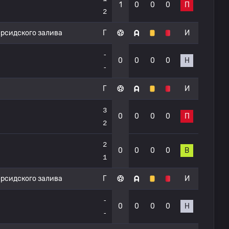
1
0
0
0
П
2
ерсидского залива
Г
И
-
0
0
0
0
Н
-
Г
И
3
0
0
0
0
П
2
2
0
0
0
0
В
1
ерсидского залива
Г
И
-
0
0
0
0
Н
-