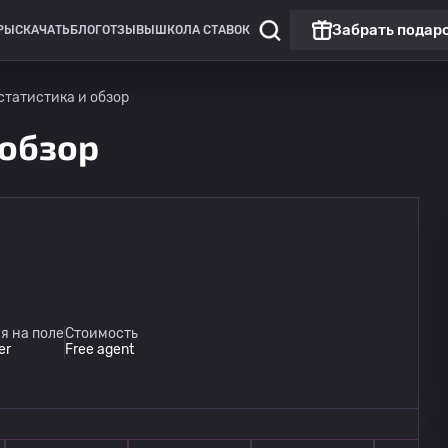
Забрать подар
РЫ
СКАЧАТЬ
БЛОГ
ОТЗЫВЫ
ШКОЛА СТАВОК
- статистика и обзор
 обзор
Лига Европы
LIVE
Лех Познань
0
я на поле
Стоимость
Клаксвик
0
er
Free agent