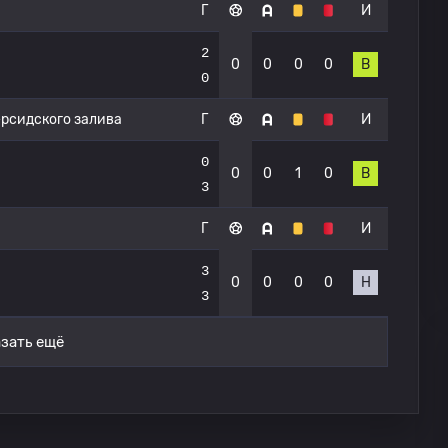
Г
И
2
0
0
0
0
В
0
ерсидского залива
Г
И
0
0
0
1
0
В
3
Г
И
3
0
0
0
0
Н
3
зать ещё