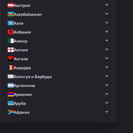
Австрия
Азербайджан
Азия
дных матчей
Албания
Алжир
Англия
Ангола
Андорра
Антигуа и Барбуда
Аргентина
Армения
Аруба
Африка