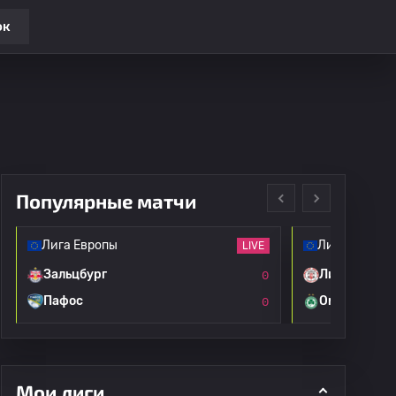
ок
Популярные матчи
Лига Европы
Лига Европы
LIVE
Зальцбург
Линкольн Р
0
Пафос
Омония
0
Мои лиги