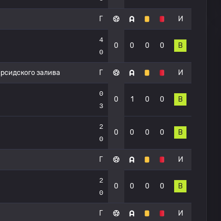
Г
И
4
0
0
0
0
В
0
ерсидского залива
Г
И
0
0
1
0
0
В
3
2
0
0
0
0
В
0
Г
И
2
0
0
0
0
В
0
Г
И