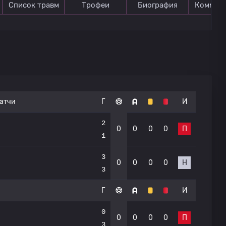
Список травм
Трофеи
Биография
Коммен
атчи
Г
И
2
0
0
0
0
П
1
3
0
0
0
0
Н
3
Г
И
0
0
0
0
0
П
3