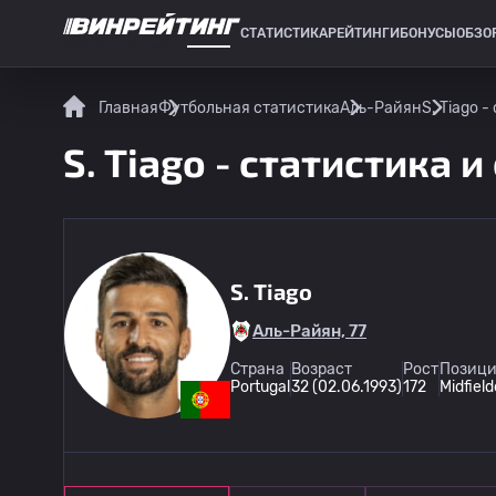
СТАТИСТИКА
РЕЙТИНГИ
БОНУСЫ
ОБЗО
СПОРТИВНАЯ СТАТИСТИКА
Главная
Футбольная статистика
Аль-Райян
S. Tiago 
S. Tiago - статистика и
S. Tiago
Аль-Райян, 77
Страна
Возраст
Рост
Позици
Portugal
32 (02.06.1993)
172
Midfield