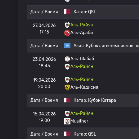
Дата / Время
Катар:
QSL
Аль-Райян
27.04.2026
17:15
Аль-Араби
Дата / Время
Азия:
Кубок лиги чемпионов п
Аль-Шабаб
23.04.2026
18:45
Аль-Райян
Аль-Райян
19.04.2026
20:00
Аль-Кадисия
Дата / Время
Катар:
Кубок Катара
Аль-Райян
15.04.2026
19:00
Muaither
Дата / Время
Катар:
QSL