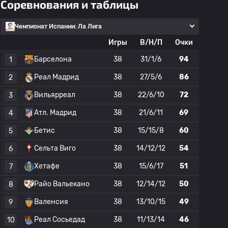
Соревнования и таблицы
Чемпионат Испании: Ла Лига
Игры
В/Н/П
Очки
Барселона
38
31/1/6
94
1
Реал Мадрид
38
27/5/6
86
2
Вильярреал
38
22/6/10
72
3
Атл. Мадрид
38
21/6/11
69
4
Бетис
38
15/15/8
60
5
Сельта Виго
38
14/12/12
54
6
Хетафе
38
15/6/17
51
7
Райо Вальекано
38
12/14/12
50
8
Валенсия
38
13/10/15
49
9
Реал Сосьедад
38
11/13/14
46
10