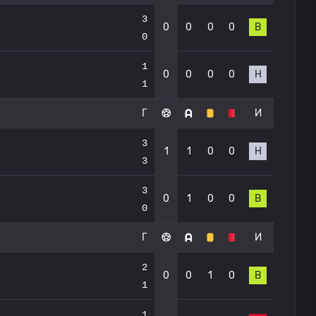
3
0
0
0
0
В
0
1
0
0
0
0
Н
1
Г
И
3
1
1
0
0
Н
3
3
0
1
0
0
В
0
Г
И
2
0
0
1
0
В
1
1