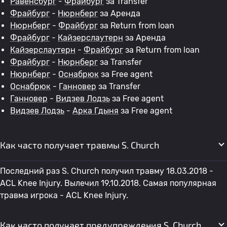
Равенсбург
-
Фрайбург
за Transfer
Фрайбург
-
Нюрнберг
за Аренда
Нюрнберг
-
Фрайбург
за Return from loan
Фрайбург
-
Кайзерслаутерн
за Аренда
Кайзерслаутерн
-
Фрайбург
за Return from loan
Фрайбург
-
Нюрнберг
за Transfer
Нюрнберг
-
Оснабрюк
за Free agent
Оснабрюк
-
Ганновер
за Transfer
Ганновер
-
Видзев Лодзь
за Free agent
Видзев Лодзь
-
Арка Гдыня
за Free agent
Как часто получает травмы S. Church
Последний раз S. Church получил травму 18.03.2018 -
ACL Knee Injury. Вылечил 19.10.2018. Самая популярная
травма игрока - ACL Knee Injury.
Как часто получает предупреждения S. Church