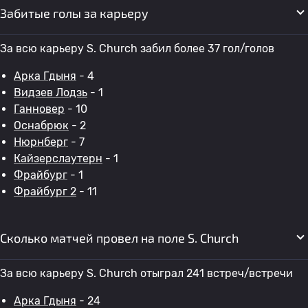
Забитые голы за карьеру
За всю карьеру S. Church забил более 37 гол/голов
Арка Гдыня
- 4
Видзев Лодзь
- 1
Ганновер
- 10
Оснабрюк
- 2
Нюрнберг
- 7
Кайзерслаутерн
- 1
Фрайбург
- 1
Фрайбург 2
- 11
Сколько матчей провел на поле S. Church
За всю карьеру S. Church отыграл 241 встреч/встречи
Арка Гдыня
- 24