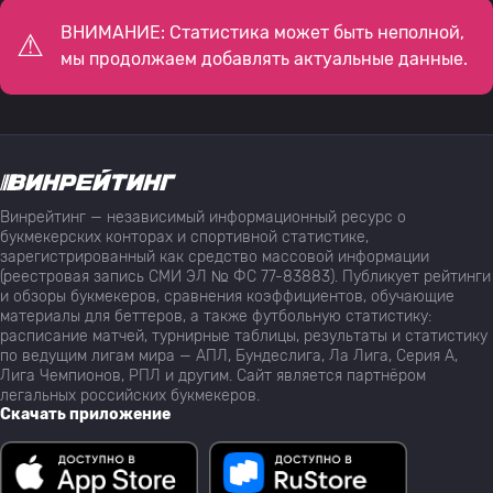
ВНИМАНИЕ: Статистика может быть неполной,
мы продолжаем добавлять актуальные данные.
Винрейтинг — независимый информационный ресурс о
букмекерских конторах и спортивной статистике,
зарегистрированный как средство массовой информации
(реестровая запись СМИ ЭЛ № ФС 77-83883). Публикует рейтинги
и обзоры букмекеров, сравнения коэффициентов, обучающие
материалы для беттеров, а также футбольную статистику:
расписание матчей, турнирные таблицы, результаты и статистику
по ведущим лигам мира — АПЛ, Бундеслига, Ла Лига, Серия А,
Лига Чемпионов, РПЛ и другим. Сайт является партнёром
легальных российских букмекеров.
Скачать приложение