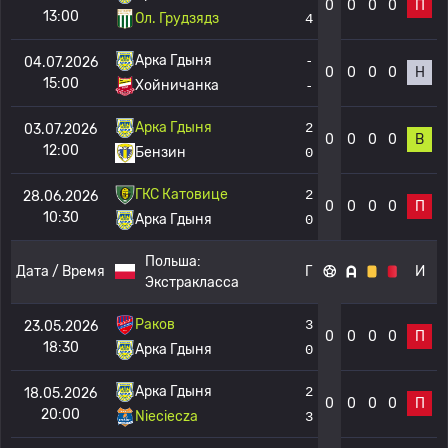
0
0
0
0
П
13:00
Ол. Грудзядз
4
Арка Гдыня
-
04.07.2026
0
0
0
0
Н
15:00
Хойничанка
-
Арка Гдыня
2
03.07.2026
0
0
0
0
В
12:00
Бензин
0
ГКС Катовице
2
28.06.2026
0
0
0
0
П
10:30
Арка Гдыня
0
Польша:
Дата / Время
Г
И
Экстракласса
Раков
3
23.05.2026
0
0
0
0
П
18:30
Арка Гдыня
0
Арка Гдыня
2
18.05.2026
0
0
0
0
П
20:00
Nieciecza
3