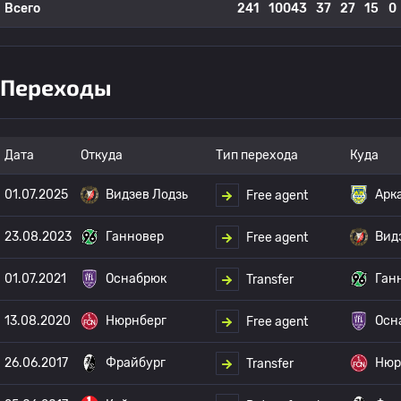
Всего
241
10043
37
27
15
0
Переходы
Дата
Откуда
Тип перехода
Куда
01.07.2025
Видзев Лодзь
Арк
Free agent
23.08.2023
Ганновер
Вид
Free agent
01.07.2021
Оснабрюк
Ган
Transfer
13.08.2020
Нюрнберг
Осн
Free agent
26.06.2017
Фрайбург
Нюр
Transfer