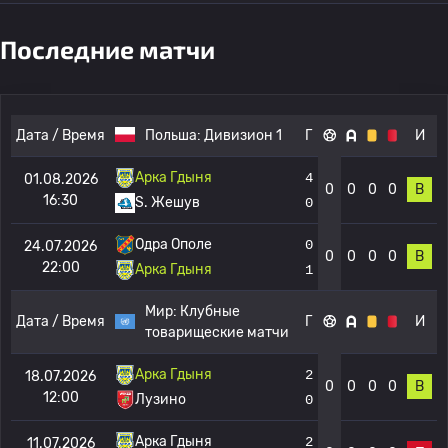
Последние матчи
Дата / Время
Польша:
Дивизион 1
Г
И
Арка Гдыня
4
01.08.2026
0
0
0
0
В
16:30
S. Жешув
0
Одра Ополе
0
24.07.2026
0
0
0
0
В
22:00
Арка Гдыня
1
Мир:
Клубные
Дата / Время
Г
И
товарищеские матчи
Арка Гдыня
2
18.07.2026
0
0
0
0
В
12:00
Лузино
0
Арка Гдыня
2
11.07.2026