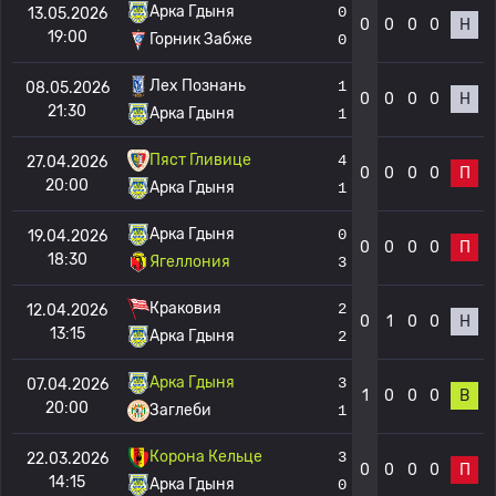
Арка Гдыня
0
13.05.2026
0
0
0
0
Н
19:00
Горник Забже
0
Лех Познань
1
08.05.2026
0
0
0
0
Н
21:30
Арка Гдыня
1
Пяст Гливице
4
27.04.2026
0
0
0
0
П
20:00
Арка Гдыня
1
Арка Гдыня
0
19.04.2026
0
0
0
0
П
18:30
Ягеллония
3
Краковия
2
12.04.2026
0
1
0
0
Н
13:15
Арка Гдыня
2
Арка Гдыня
3
07.04.2026
1
0
0
0
В
20:00
Заглеби
1
Корона Кельце
3
22.03.2026
0
0
0
0
П
14:15
Арка Гдыня
0