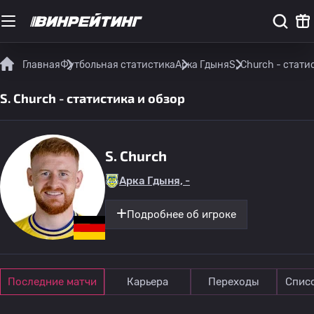
Главная
Футбольная статистика
Арка Гдыня
S. Church - стати
S. Church - статистика и обзор
S. Church
Арка Гдыня, -
Подробнее об игроке
Последние матчи
Карьера
Переходы
Спис