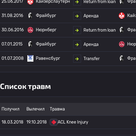
25.06.2017
Кайзерслаутерн
Фра
Return from loan
31.08.2016
Фрайбург
Кай
Аренда
30.06.2016
Нюрнберг
Фра
Return from loan
07.01.2015
Фрайбург
Нюр
Аренда
01.07.2008
Равенсбург
Фра
Transfer
Список травм
Получил
Вылечил
Травма
18.03.2018
19.10.2018
ACL Knee Injury