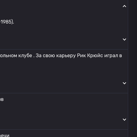
1985).
ольном клубе . За свою карьеру Рик Крюйс играл в
ов
речи