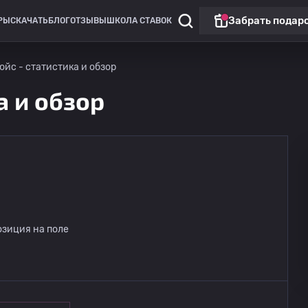
Забрать подар
РЫ
СКАЧАТЬ
БЛОГ
ОТЗЫВЫ
ШКОЛА СТАВОК
юйс - статистика и обзор
а и обзор
озиция на поле