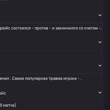
юйс состоялся - против - и закончился со счетом -.
ечил . Самая популярная травма игрока - .
юйс
0 матча)