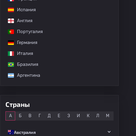
Испания
Англия
Португалия
Германия
Италия
Бразилия
Аргентина
Страны
Все
А
Б
В
Г
Д
Е
З
И
К
Л
М
Н
О
Австралия