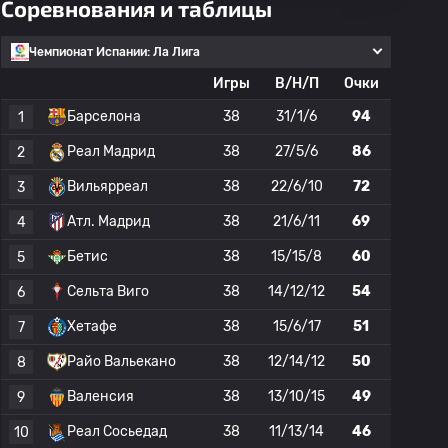
Соревнования и таблицы
Чемпионат Испании: Ла Лига
Игры
В/Н/П
Очки
Барселона
38
31/1/6
94
1
Реал Мадрид
38
27/5/6
86
2
Вильярреал
38
22/6/10
72
3
Атл. Мадрид
38
21/6/11
69
4
Бетис
38
15/15/8
60
5
Сельта Виго
38
14/12/12
54
6
Хетафе
38
15/6/17
51
7
Райо Вальекано
38
12/14/12
50
8
Валенсия
38
13/10/15
49
9
Реал Сосьедад
38
11/13/14
46
10