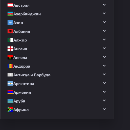
Австрия
Азербайджан
Азия
Албания
Алжир
Англия
Ангола
Андорра
Антигуа и Барбуда
Аргентина
Армения
Аруба
Африка