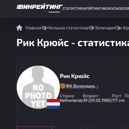
СТАТИСТИКА
РЕЙТИНГИ
БОНУСЫ
ОБЗО
СПОРТИВНАЯ СТАТИСТИКА
Главная
Футбольная статистика
ФК Волендам
Рик Кр
Рик Крюйс - статистик
Рик Крюйс
ФК Волендам, -
Страна
Возраст
Рост
П
Netherlands
39 (09.05.1985)
177 cm