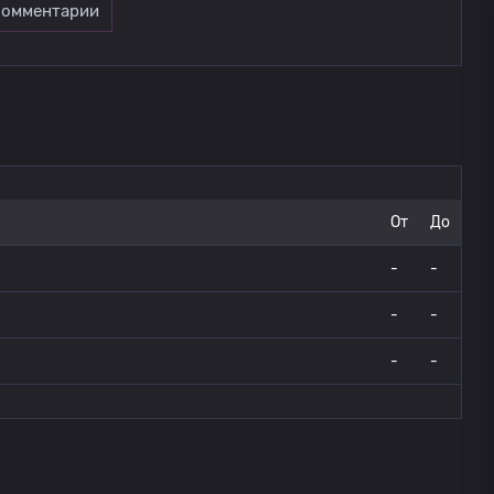
омментарии
От
До
-
-
-
-
-
-