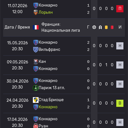
Конкарно
1
11.07.2026
0
0
0
0
П
12:00
Лорьян
2
Франция:
Дата / Время
Г
И
Национальная лига
Конкарно
2
15.05.2026
0
0
0
0
Н
20:30
Вильфранс
2
Кан
0
09.05.2026
0
0
1
0
Н
20:30
Конкарно
0
Конкарно
0
30.04.2026
0
0
0
0
Н
20:30
Париж 13 атл.
0
Стад Бриоше
1
24.04.2026
0
0
0
0
В
20:30
Конкарно
2
Конкарно
0
17.04.2026
0
0
0
0
Н
20:30
Руан
0