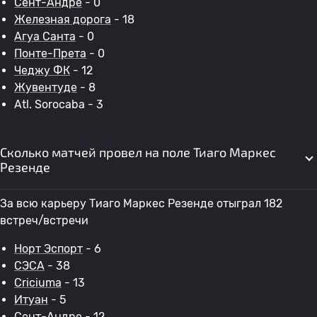
Сент-Андре
- 0
Железная дорога
- 18
Агуа Санта
- 0
Понте-Прета
- 0
Чеджу ФК
- 12
Жувентуде
- 8
Atl. Sorocaba - 3
Сколько матчей провел на поле Тиаго Маркес
Резенде
За всю карьеру Тиаго Маркес Резенде отыграл 182
встреч/встречи
Норт Эспорт
- 6
СЭСА
- 38
Criciuma
- 13
Итуан
- 5
Сент-Андре
- 12