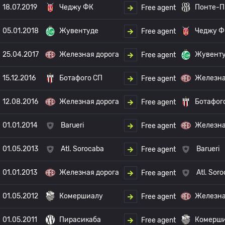
18.07.2019
Чеджу ФК
Понте-П
Free agent
05.01.2018
Жувентуде
Чеджу Ф
Free agent
25.04.2017
Железная дорога
Жувент
Free agent
15.12.2016
Ботафого СП
Железна
Free agent
12.08.2016
Железная дорога
Ботафог
Free agent
01.01.2014
Barueri
Железна
Free agent
01.05.2013
Atl. Sorocaba
Barueri
Free agent
01.01.2013
Железная дорога
Atl. Sor
Free agent
01.05.2012
Комершиалу
Железна
Free agent
01.05.2011
Пирасикаба
Комерш
Free agent