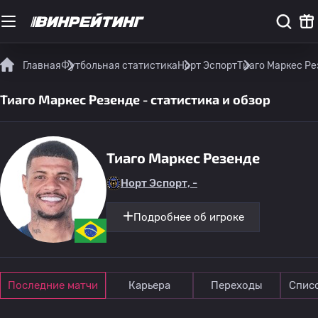
Главная
Футбольная статистика
Норт Эспорт
Тиаго Маркес Ре
Тиаго Маркес Резенде - статистика и обзор
Тиаго Маркес Резенде
Норт Эспорт, -
Подробнее об игроке
Последние матчи
Карьера
Переходы
Спис