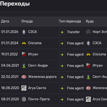
Переходы
Дата
Откуда
Тип перехода
Куда
01.01.2026
СЭСА
Норт Эс
Transfer
01.01.2024
Criciuma
СЭСА
Free agent
19.01.2022
Итуан
Criciuma
Free agent
04.06.2021
Сент-Андре
Итуан
Free agent
22.02.2021
Железная дорога
Сент-Ан
Free agent
18.08.2020
Агуа Санта
Железна
Free agent
08.01.2020
Понте-Прета
Агуа Сан
Free agent