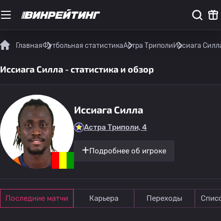
Главная
Футбольная статистика
Астра Триполи
Иссиага Силла
Иссиага Силла - статистика и обзор
Иссиага Силла
Астра Триполи, 4
Подробнее об игроке
Последние матчи
Карьера
Переходы
Спис