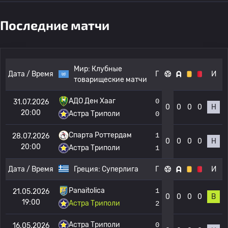
Последние матчи
Мир:
Клубные
Дата / Время
Г
И
товарищеские матчи
АДО Ден Хааг
0
31.07.2026
0
0
0
0
Н
20:00
Астра Триполи
0
Спарта Роттердам
1
28.07.2026
0
0
0
0
Н
20:00
Астра Триполи
1
Дата / Время
Греция:
Суперлига
Г
И
Panaitolica
1
21.05.2026
0
0
0
0
В
19:00
Астра Триполи
2
Астра Триполи
0
16.05.2026