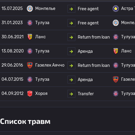
15.07.2025
Монпелье
Астра
Free agent
31.01.2023
Тулуза
Монпе
Free agent
30.06.2021
Ланс
Тулуз
Return from loan
13.08.2020
Тулуза
Ланс
Аренда
29.06.2016
Газелек Аяччо
Тулуз
Return from loan
04.07.2015
Тулуза
Газеле
Аренда
04.09.2012
Хороя
Тулуз
Transfer
Список травм