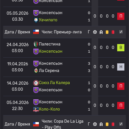
00:30
Консепсьон
1
Консепсьон
0
05.05.2026
0
0
0
0
П
03:30
Уачипато
1
Дата / Время
Чили:
Премьер-лига
Г
И
Палестина
0
24.04.2026
0
0
0
0
В
03:00
Консепсьон
1
Консепсьон
3
19.04.2026
0
0
0
0
Н
03:00
Ла Серена
3
Союз Ла Калера
1
14.04.2026
0
0
0
0
П
03:00
Консепсьон
0
Консепсьон
0
05.04.2026
0
0
0
0
П
22:30
Коло-Коло
1
Чили:
Copa De La Liga
Дата / Время
Г
И
- Play Offs