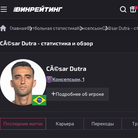
Главная
Футбольная статистика
Консепсьон
CÃ©sar Dutra - с
CÃ©sar Dutra - статистика и обзор
CÃ©sar Dutra
Консепсьон, 1
Подробнее об игроке
Последние матчи
Карьера
Переходы
Тр