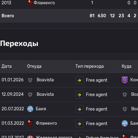
2013
Фламенго
1
0
0
Всего
81
630
12
23
4
2
Переходы
Дата
Откуда
Тип перехода
Куда
01.01.2026
Boavista
Кон
Free agent
12.09.2024
Boavista
Boa
Free agent
20.07.2022
Баия
Boa
Free agent
01.03.2022
Фламенго
Ба
Free agent
02.03.2017
Железная дорога
Фл