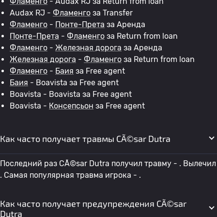
Фламенго
- Audax RJ за Return from loan
Audax RJ -
Фламенго
за Transfer
Фламенго
-
Понте-Прета
за Аренда
Понте-Прета
-
Фламенго
за Return from loan
Фламенго
-
Железная дорога
за Аренда
Железная дорога
-
Фламенго
за Return from loan
Фламенго
-
Баия
за Free agent
Баия
- Boavista за Free agent
Boavista - Boavista за Free agent
Boavista -
Консепсьон
за Free agent
Как часто получает травмы CÃ©sar Dutra
Последний раз CÃ©sar Dutra получил травму - . Вылечил
. Самая популярная травма игрока - .
Как часто получает предупреждения CÃ©sar
Dutra