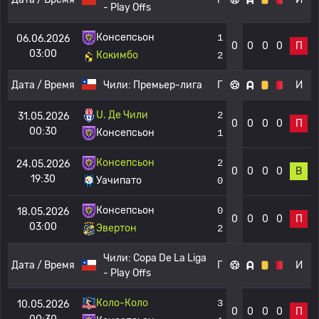
- Play Offs
Консепсьон
1
06.06.2026
0
0
0
0
П
03:00
Кокимбо
2
Дата / Время
Чили:
Премьер-лига
Г
И
U. Де Чили
2
31.05.2026
0
0
0
0
П
00:30
Консепсьон
1
Консепсьон
2
24.05.2026
0
0
0
0
В
19:30
Уачипато
0
Консепсьон
0
18.05.2026
0
0
0
0
П
03:00
Эвертон
2
Чили:
Copa De La Liga
Дата / Время
Г
И
- Play Offs
Коло-Коло
3
10.05.2026
0
0
0
0
П