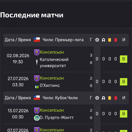
Последние матчи
Дата / Время
Чили:
Премьер-лига
Г
И
Консепсьон
3
02.08.2026
0
0
0
0
В
Католический
19:30
0
университет
Консепсьон
2
27.07.2026
0
0
0
0
В
03:30
О'Хиггинс
0
Дата / Время
Чили:
Кубок Чили
Г
И
Консепсьон
2
13.07.2026
0
0
0
0
В
00:30
D. Пуэрто-Монтт
0
Консепсьон
2
07.07.2026