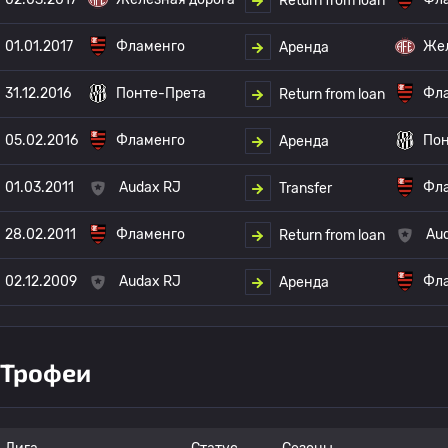
Return from loan
01.01.2017
Фламенго
Жел
Аренда
31.12.2016
Понте-Прета
Фл
Return from loan
05.02.2016
Фламенго
Пон
Аренда
01.03.2011
Audax RJ
Фл
Transfer
28.02.2011
Фламенго
Au
Return from loan
02.12.2009
Audax RJ
Фл
Аренда
Трофеи