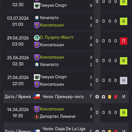
0
0
0
0
В
02:30
Темуко Спорт
0
Уачипато
1
03.07.2026
0
0
0
0
В
01:00
Консепсьон
2
D. Пуэрто-Монтт
2
29.06.2026
0
0
0
0
П
03:00
Консепсьон
0
Консепсьон
3
25.06.2026
0
0
0
0
В
02:30
Уачипато
2
Темуко Спорт
1
21.06.2026
0
0
0
0
Н
22:00
Консепсьон
1
Дата / Время
Чили:
Премьер-лига
Г
И
Консепсьон
3
14.06.2026
0
0
0
0
В
19:30
Депортес Лимаче
2
Чили:
Copa De La Liga
Дата / Время
Г
И