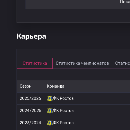
Пока
Карьера
Статистика
Статистика чемпионатов
Статис
Сезон
Команда
2025/2026
ФК Ростов
2024/2025
ФК Ростов
2023/2024
ФК Ростов