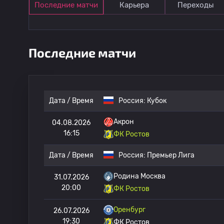
Последние матчи
Карьера
Переходы
Последние матчи
Дата / Время
Россия:
Кубок
Акрон
04.08.2026
16:15
ФК Ростов
Дата / Время
Россия:
Премьер Лига
Родина Москва
31.07.2026
20:00
ФК Ростов
Оренбург
26.07.2026
19:30
ФК Ростов