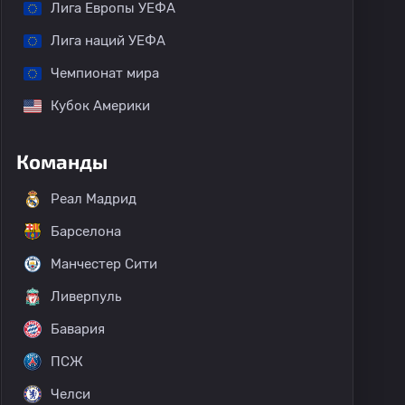
Лига Европы УЕФА
Лига наций УЕФА
Чемпионат мира
Кубок Америки
Команды
Реал Мадрид
Барселона
Манчестер Сити
Ливерпуль
Бавария
ПСЖ
Челси