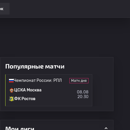
ок
Популярные матчи
Чемпионат России: РПЛ
Матч дня
ЦСКА Москва
08.08
20:30
ФК Ростов
Мои лиги