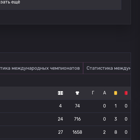
зать ещё
тика международных чемпионатов
Статистика междунаро
Г
А
4
74
0
1
0
24
716
0
3
0
27
1658
2
8
0