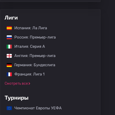
Лиги
Испания: Ла Лига
Россия: Премьер-лига
Италия: Серия А
Англия: Премьер-лига
Германия: Бундеслига
Франция: Лига 1
Смотреть все
Турниры
Чемпионат Европы УЕФА