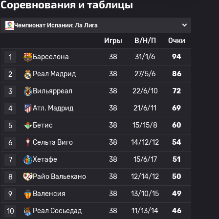
Соревнования и таблицы
Чемпионат Испании: Ла Лига
Игры
В/Н/П
Очки
Барселона
38
31/1/6
94
1
Реал Мадрид
38
27/5/6
86
2
Вильярреал
38
22/6/10
72
3
Атл. Мадрид
38
21/6/11
69
4
Бетис
38
15/15/8
60
5
Сельта Виго
38
14/12/12
54
6
Хетафе
38
15/6/17
51
7
Райо Вальекано
38
12/14/12
50
8
Валенсия
38
13/10/15
49
9
Реал Сосьедад
38
11/13/14
46
10