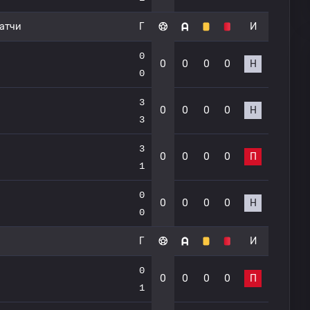
атчи
Г
И
0
0
0
0
0
Н
0
3
0
0
0
0
Н
3
3
0
0
0
0
П
1
0
0
0
0
0
Н
0
Г
И
0
0
0
0
0
П
1