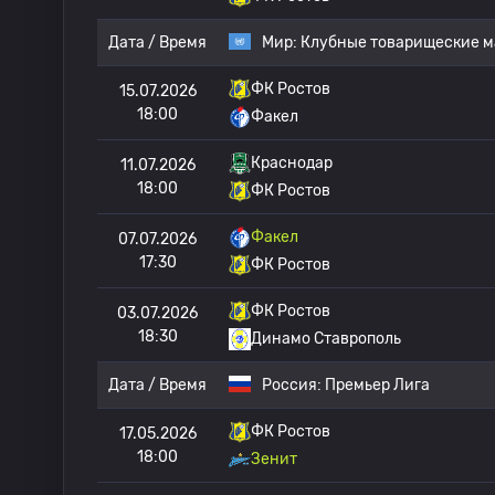
Дата / Время
Мир:
Клубные товарищеские м
ФК Ростов
15.07.2026
18:00
Факел
Краснодар
11.07.2026
18:00
ФК Ростов
Факел
07.07.2026
17:30
ФК Ростов
ФК Ростов
03.07.2026
18:30
Динамо Ставрополь
Дата / Время
Россия:
Премьер Лига
ФК Ростов
17.05.2026
18:00
Зенит