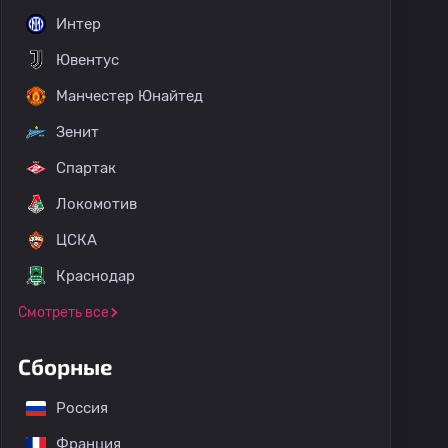
Интер
Ювентус
Манчестер Юнайтед
Зенит
Спартак
Локомотив
ЦСКА
Краснодар
Смотреть все
Сборные
Россия
Франция