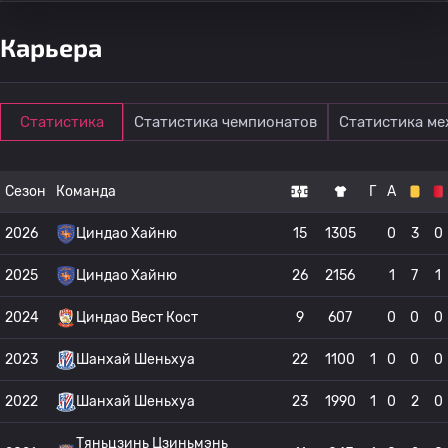
Карьера
Статистика
Статистика чемпионатов
Статистика м
Сезон
Команда
Г
А
2026
Циндао Хайню
15
1305
0
3
0
2025
Циндао Хайню
26
2156
1
7
1
2024
Циндао Вест Кост
9
607
0
0
0
2023
Шанхай Шеньхуа
22
1100
1
0
0
0
2022
Шанхай Шеньхуа
23
1990
1
0
2
0
Тяньцзинь Цзиньмэнь