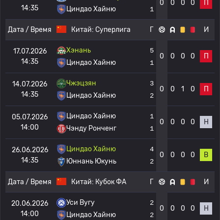
0
0
0
0
П
14:35
Циндао Хайню
1
Дата / Время
Китай:
Суперлига
Г
И
Хэнань
5
17.07.2026
0
0
0
0
П
14:35
Циндао Хайню
1
Чжэцзян
3
14.07.2026
0
0
1
0
П
14:35
Циндао Хайню
2
Циндао Хайню
1
05.07.2026
0
0
0
0
Н
14:00
Чэнду Ронченг
1
Циндао Хайню
4
26.06.2026
0
0
0
0
В
14:35
Юннань Юкунь
2
Дата / Время
Китай:
Кубок ФА
Г
И
Уси Вугу
2
20.06.2026
0
0
0
0
Н
14:00
Циндао Хайню
2