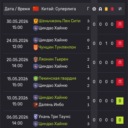
Дата / Время
Китай:
Суперлига
Г
И
Шэньчжэнь Пен Сити
3
30.05.2026
0
0
0
0
П
15:00
Циндао Хайню
2
Циндао Хайню
0
24.05.2026
0
0
1
0
П
12:00
Чунцин Тунлянлон
1
Ляонин Тьерен
2
20.05.2026
0
0
0
0
П
14:00
Циндао Хайню
1
Пекинская гвардия
4
15.05.2026
0
0
0
0
П
15:00
Циндао Хайню
2
Циндао Хайню
3
10.05.2026
0
0
0
0
В
15:00
Далянь Инбо
1
Ухань Три Таунс
1
06.05.2026
0
0
0
0
В
14:00
Циндао Хайню
3