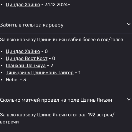
Циндао Хайню
- 31.12.2024-
Забитые голы за карьеру
За всю карьеру Цзинь Янъян забил более 6 гол/голов
Циндао Хайню
- 0
Циндао Вест Кост
- 0
Шанхай Шеньхуа
- 2
Тяньцзинь Цзиньмэнь Тайгер
- 1
Hebei - 3
Сколько матчей провел на поле Цзинь Янъян
За всю карьеру Цзинь Янъян отыграл 192 встреч/
встречи