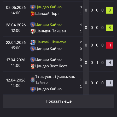
Циндао Хайню
3
02.05.2026
0
0
0
0
В
14:00
Шанхай Порт
1
Циндао Хайню
4
26.04.2026
0
0
0
0
В
12:00
Шаньдун Тайшан
1
Шанхай Шеньхуа
2
22.04.2026
0
0
0
0
П
15:00
Циндао Хайню
0
Циндао Хайню
0
17.04.2026
0
0
1
0
Н
14:00
Циндао Вест Кост
0
Тяньцзинь Цзиньмэнь
1
12.04.2026
Тайгер
0
0
0
0
Н
14:00
1
Циндао Хайню
Показать ещё