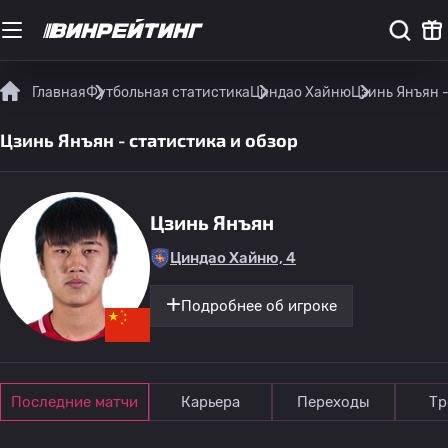
Главная
Футбольная статистика
Циндао Хайню
Цзинь Янъян -
Цзинь Янъян - статистика и обзор
Цзинь Янъян
Циндао Хайню, 4
Подробнее об игроке
Последние матчи
Карьера
Переходы
Тр