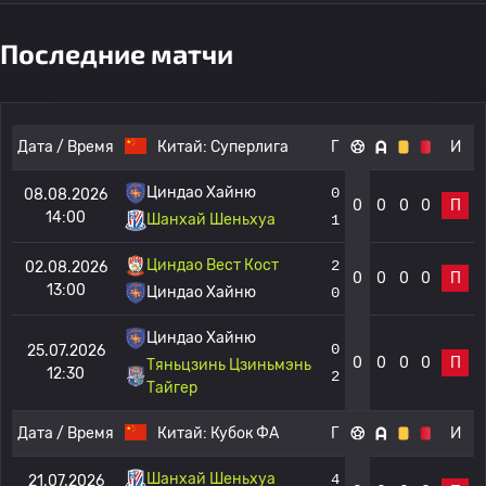
Последние матчи
Дата / Время
Китай:
Суперлига
Г
И
Циндао Хайню
0
08.08.2026
0
0
0
0
П
14:00
Шанхай Шеньхуа
1
Циндао Вест Кост
2
02.08.2026
0
0
0
0
П
13:00
Циндао Хайню
0
Циндао Хайню
0
25.07.2026
0
0
0
0
П
Тяньцзинь Цзиньмэнь
12:30
2
Тайгер
Дата / Время
Китай:
Кубок ФА
Г
И
Шанхай Шеньхуа
4
21.07.2026