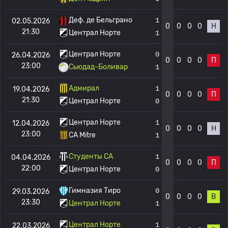
Деф. де Бельграно
1
02.05.2026
0
0
0
0
Н
21:30
Централ Норте
1
Централ Норте
0
26.04.2026
0
0
0
0
П
23:00
Сьюдад-Боливар
1
Адмирал
1
19.04.2026
0
0
0
0
П
21:30
Централ Норте
0
Централ Норте
1
12.04.2026
0
0
0
0
Н
23:00
CA Mitre
1
Студенты CA
1
04.04.2026
0
0
0
0
П
22:00
Централ Норте
0
Гимназия Тиро
0
29.03.2026
0
0
0
0
В
23:30
Централ Норте
1
Централ Норте
1
22.03.2026