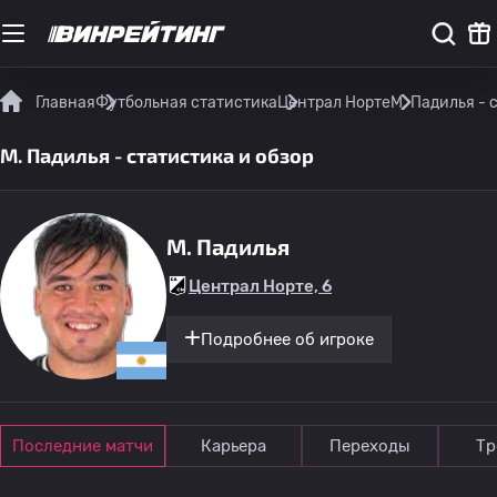
Главная
Футбольная статистика
Централ Норте
M. Падилья - 
M. Падилья - статистика и обзор
M. Падилья
Централ Норте, 6
Подробнее об игроке
Последние матчи
Карьера
Переходы
Тр