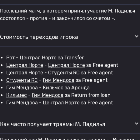
Последний матч, в котором принял участие M. Падилья
состоялся - против - и закончился со счетом -.
Стоимость переходов игрока
Рот
-
Централ Норте
за Transfer
Централ Норте
-
Централ Норте
за Free agent
Централ Норте
-
Студенты RC
за Free agent
Студенты RC
-
Гим Мендоса
за Free agent
Гим Мендоса
-
Кильмес
за Аренда
Кильмес
-
Гим Мендоса
за Return from loan
Гим Мендоса
-
Централ Норте
за Free agent
Как часто получает травмы M. Падилья
Последний раз M. Падилья получил травму - . Вылечил .