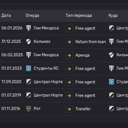
Дата
Откуда
Тип перехода
Куда
06.01.2026
Гим Мендоса
Центр
Free agent
31.12.2025
Кильмес
Гим М
Return from loan
06.02.2025
Гим Мендоса
Киль
Аренда
01.01.2023
Студенты RC
Гим М
Free agent
17.09.2020
Централ Норте
Студе
Free agent
01.07.2019
Централ Норте
Центр
Free agent
01.11.2016
Рот
Центр
Transfer