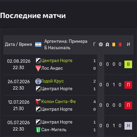
Последние матчи
Аргентина:
Примера
Дата / Время
Г
И
Б Насьональ
Централ Норте
1
02.08.2026
0
0
0
0
В
22:30
Лос Андес
0
Годой Крус
2
26.07.2026
0
0
1
0
П
22:30
Централ Норте
1
Колон Санта-Фе
4
12.07.2026
0
0
0
0
П
21:30
Централ Норте
0
Централ Норте
1
05.07.2026
0
0
1
0
Н
22:30
Сан-Мигель
1