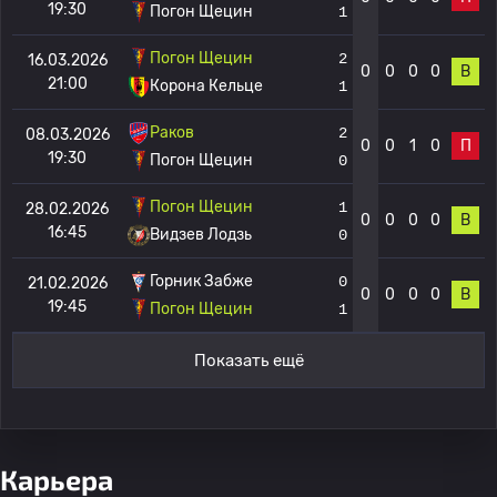
19:30
Погон Щецин
1
Погон Щецин
2
16.03.2026
0
0
0
0
В
21:00
Корона Кельце
1
Раков
2
08.03.2026
0
0
1
0
П
19:30
Погон Щецин
0
Погон Щецин
1
28.02.2026
0
0
0
0
В
16:45
Видзев Лодзь
0
Горник Забже
0
21.02.2026
0
0
0
0
В
19:45
Погон Щецин
1
Показать ещё
Карьера