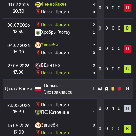
Фенербахче
4
11.07.2026
0
0
0
0
П
20:30
Погон Щецин
0
Погон Щецин
2
08.07.2026
0
0
0
0
В
12:30
Хробры Глогау
1
Заглеби
2
04.07.2026
0
0
0
0
П
16:00
Погон Щецин
0
БДинамо
0
27.06.2026
0
0
0
0
В
17:00
Погон Щецин
3
Польша:
Дата / Время
Г
И
Экстракласса
Погон Щецин
1
23.05.2026
0
0
1
0
Н
18:30
ГКС Катовице
1
Заглеби
0
15.05.2026
0
0
0
0
В
19:00
Погон Щецин
1