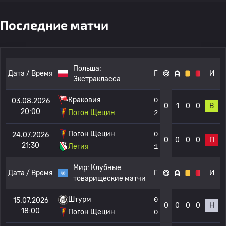
Последние матчи
Польша:
Дата / Время
Г
И
Экстракласса
Краковия
0
03.08.2026
0
1
0
0
В
20:00
Погон Щецин
2
Погон Щецин
0
24.07.2026
0
0
0
0
П
21:30
Легия
1
Мир:
Клубные
Дата / Время
Г
И
товарищеские матчи
Штурм
0
15.07.2026
0
0
0
0
Н
18:00
Погон Щецин
0