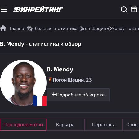
Главная
Футбольная статистика
Погон Щецин
B. Mendy - ста
B. Mendy - статистика и обзор
B. Mendy
Погон Щецин, 23
Подробнее об игроке
Последние матчи
Карьера
Переходы
Спис