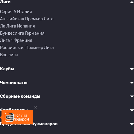
Лиги
Серия A Италия
Английская Премьер Лига
Ла Лига Испания
Бундеслига Германия
Лига 1 Франция
Российская Премьер Лига
Все лиги
Клубы
Чемпионаты
Сборные команды
Футболисты
Получи
подарок!
Предложения букмекеров