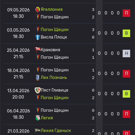
Ягеллония
3
09.05.2026
0
0
0
0
П
18:30
Погон Щецин
2
Погон Щецин
3
03.05.2026
0
0
0
0
В
18:30
Висла Плоцк
0
Краковия
1
25.04.2026
0
0
0
0
Н
21:15
Погон Щецин
1
Погон Щецин
1
18.04.2026
0
0
0
0
П
21:15
Лех Познань
2
Пяст Гливице
0
13.04.2026
0
0
0
0
В
20:00
Погон Щецин
2
Погон Щецин
0
06.04.2026
0
0
0
0
П
18:30
Легия
2
Лехия Гданьск
2
21.03.2026
0
0
0
0
П