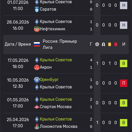
Крылья Советов
0
01.07.2026
0
0
0
0
Н
11:00
Саратов
0
Крылья Советов
1
28.06.2026
0
0
0
0
Н
16:00
Нефтехимик
1
Россия:
Премьер
Дата / Время
Г
И
Лига
Крылья Советов
4
17.05.2026
1
0
1
0
В
18:00
Акрон
1
Оренбург
1
10.05.2026
0
0
0
0
П
12:30
Крылья Советов
0
Крылья Советов
2
01.05.2026
0
0
0
0
В
17:00
Спартак Москва
1
Крылья Советов
2
25.04.2026
1
0
0
0
В
17:00
Локомотив Москва
0