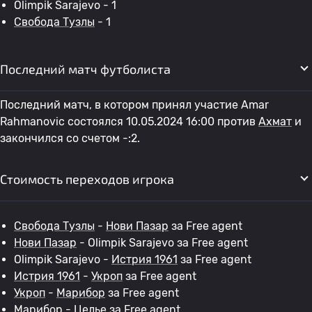
Olimpik Sarajevo - 1
Свобода Тузлы
- 1
Последний матч футболиста
Последний матч, в котором принял участие Amar
Rahmanovic состоялся 10.05.2024 16:00 против
Ахмат
и
закончился со счетом -:2.
Стоимость переходов игрока
Свобода Тузлы
-
Нови Пазар
за Free agent
Нови Пазар
- Olimpik Sarajevo за Free agent
Olimpik Sarajevo -
Истрия 1961
за Free agent
Истрия 1961
-
Укроп
за Free agent
Укроп
-
Марибор
за Free agent
Марибор
-
Целье
за Free agent