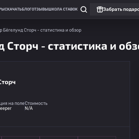
Забрать подар
РЫ
СКАЧАТЬ
БЛОГ
ОТЗЫВЫ
ШКОЛА СТАВОК
 Бёгелунд Сторч - статистика и обзор
 Сторч - статистика и об
Сторч
ция на поле
Стоимость
keeper
N/A