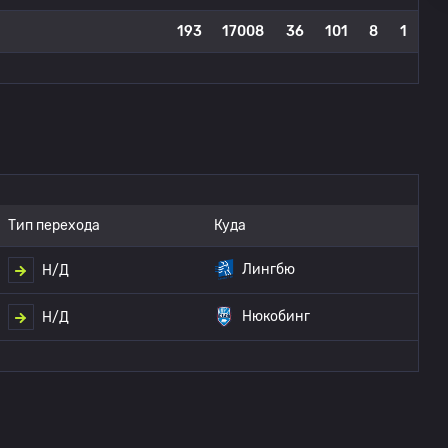
193
17008
36
101
8
1
Тип перехода
Куда
Лингбю
Н/Д
Нюкобинг
Н/Д