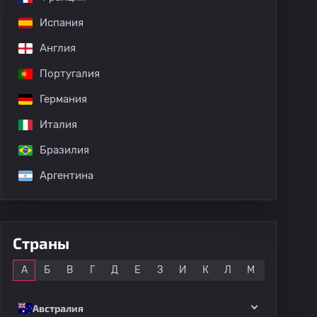
Испания
Англия
Португалия
Германия
Италия
Бразилия
Аргентина
Страны
Все
А
Б
В
Г
Д
Е
З
И
К
Л
М
Н
О
Австралия