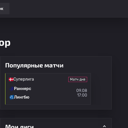
ок
зор
Популярные матчи
Суперлига
Матч дня
Раннерс
09.08
17:00
Лингбю
Мои лиги