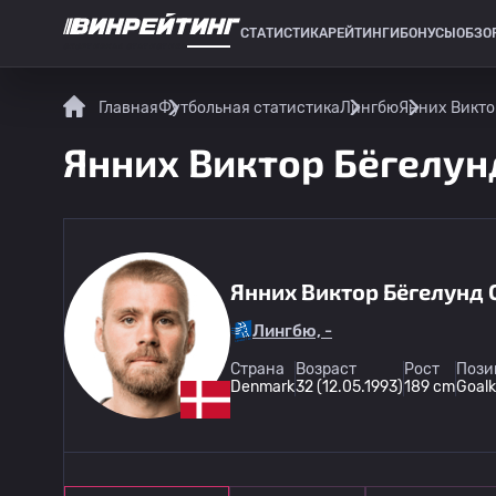
СТАТИСТИКА
РЕЙТИНГИ
БОНУСЫ
ОБЗО
СПОРТИВНАЯ СТАТИСТИКА
Главная
Футбольная статистика
Лингбю
Янних Виктор
Янних Виктор Бёгелунд
Янних Виктор Бёгелунд 
Лингбю, -
Страна
Возраст
Рост
Пози
Denmark
32 (12.05.1993)
189 cm
Goal