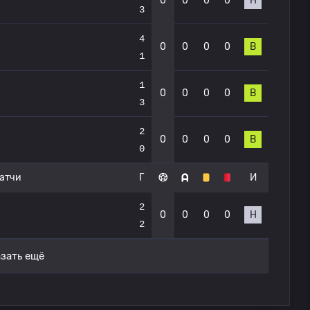
0
0
0
0
Н
3
4
0
0
0
0
В
1
1
0
0
0
0
В
3
2
0
0
0
0
В
0
атчи
Г
И
2
0
0
0
0
Н
2
зать ещё