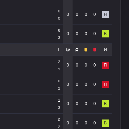
0
0
0
0
0
Н
0
6
0
0
0
0
В
3
Г
И
2
0
0
0
0
П
1
0
0
0
0
0
П
2
1
0
0
0
0
В
3
0
0
0
0
0
В
2