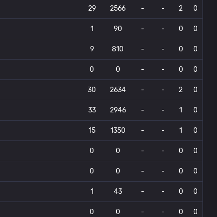
29
2566
-
-
2
0
1
90
-
-
0
0
9
810
-
-
0
0
0
0
-
-
0
0
30
2634
-
-
2
0
33
2946
-
-
1
0
15
1350
-
-
1
0
0
0
-
-
0
0
0
0
-
-
0
0
1
43
-
-
0
0
0
0
-
-
0
0