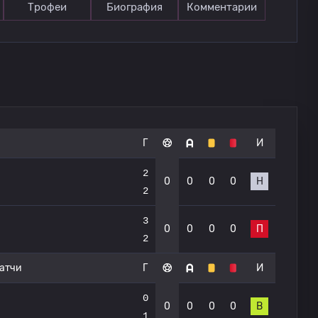
Трофеи
Биография
Комментарии
Г
И
2
0
0
0
0
Н
2
3
0
0
0
0
П
2
атчи
Г
И
0
0
0
0
0
В
1