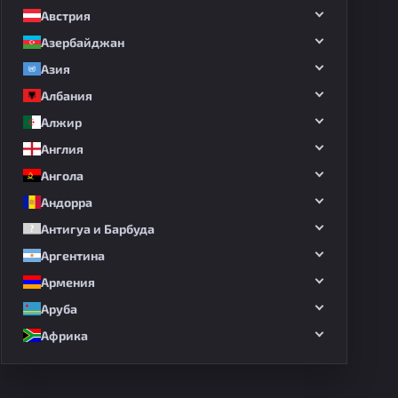
Австрия
Азербайджан
Азия
Албания
Алжир
Англия
Ангола
Андорра
Антигуа и Барбуда
Аргентина
Армения
Аруба
Африка