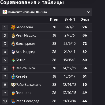
Соревнования и таблицы
Чемпионат Испании: Ла Лига
Игры
В/Н/П
Очки
Барселона
38
31/1/6
94
1
Реал Мадрид
38
27/5/6
86
2
Вильярреал
38
22/6/10
72
3
Атл. Мадрид
38
21/6/11
69
4
Бетис
38
15/15/8
60
5
Сельта Виго
38
14/12/12
54
6
Хетафе
38
15/6/17
51
7
Райо Вальекано
38
12/14/12
50
8
Валенсия
38
13/10/15
49
9
Реал Сосьедад
38
11/13/14
46
10